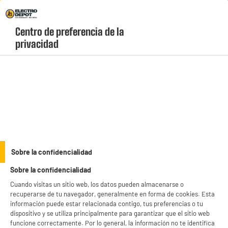
Envio Gratis +99€ y Recogida Gratis en tienda 1h
Centro de preferencia de la 
geolocation-header-icon-text
header-
Carrito
privacidad
Menú
login-
account
Droguería
Filtro fregadero silicona y acero inox
Sobre la confidencialidad
Sobre la confidencialidad
Cuando visitas un sitio web, los datos pueden almacenarse o
recuperarse de tu navegador, generalmente en forma de cookies. Esta
información puede estar relacionada contigo, tus preferencias o tu
dispositivo y se utiliza principalmente para garantizar que el sitio web
funcione correctamente. Por lo general, la información no te identifica