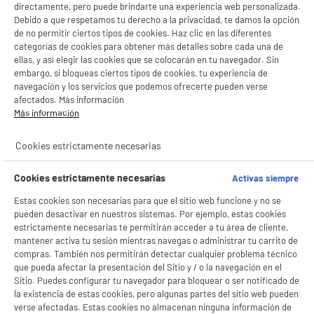
directamente, pero puede brindarte una experiencia web personalizada.
Debido a que respetamos tu derecho a la privacidad, te damos la opción
de no permitir ciertos tipos de cookies. Haz clic en las diferentes
categorías de cookies para obtener más detalles sobre cada una de
ellas, y así elegir las cookies que se colocarán en tu navegador. Sin
embargo, si bloqueas ciertos tipos de cookies, tu experiencia de
navegación y los servicios que podemos ofrecerte pueden verse
afectados. Más información
Más información
Cookies estrictamente necesarias
Cookies estrictamente necesarias
Activas siempre
BIENVENIDO a ELECTRO
Rechazar todas
Estas cookies son necesarias para que el sitio web funcione y no se
pueden desactivar en nuestros sistemas. Por ejemplo, estas cookies
DEPOT
estrictamente necesarias te permitirán acceder a tu área de cliente,
Con el fin de mejorar tu experiencia, y tras tu consentimiento, ELECTRO DEPOT
mantener activa tu sesión mientras navegas o administrar tu carrito de
y sus socios utilizan cookies que procesan tus datos personales para:
compras. También nos permitirán detectar cualquier problema técnico
- compartir contenido adaptado a tus preferencias
que pueda afectar la presentación del Sitio y / o la navegación en el
- ofrecer publicidad y comunicaciones personalizadas
Sitio. Puedes configurar tu navegador para bloquear o ser notificado de
- facilitar el intercambio de contenido en las redes sociales
la existencia de estas cookies, pero algunas partes del sitio web pueden
- analizar el tráfico en nuestro sitio web Consulta la política de cookies.
verse afectadas. Estas cookies no almacenan ninguna información de
Consulta la política de cookies.
.