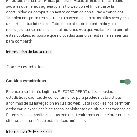
Estas cookies son activadas por los servicios ofrecidos en las redes
sociales que hemos agregado al sitio web con el fin de darte la
Materia principal
Inox
oportunidad de compartir nuestro contenido con tu red y conocidos.
También nos permiten rastrear tu navegación en otros sitios web y crear
Dimensiones del producto
AL 4 cm x AN 11 cm x PR 11 cm
un perfil de tus intereses. Esto puede afectar el contenido y los
mensajes que se muestran en otros sitios web que visitas. Si no permites
Dimensiones paquete
AL 21 cm x AN 3 cm x PR 14
estas cookies, es posible que no puedas usar o ver estas herramientas
cm
para compartir.
Peso neto
0,06kg
Información de las cookies‎
Nombre del fabricante,
GROUPE CMP
nombre de la empresa o marca
Cookies estadísticas
registrada
Cookies estadísticas
Dirección de envio
157 AV. CHARLES FLOQUET
BATIMENT 93150 LE BLANC-
En base a su interés legítimo, ELECTRO DEPOT utiliza cookies
MESNIL
estadísticas exentas de consentimiento para producir estadísticas
anónimas de su navegación en su sitio web. Estas cookies nos permiten
correo electrónico
CONTACT@CMP-PARIS.COM
optimizar la experiencia de todos los visitantes del sitio electrodepot.es.
Si rechaza el depósito de estas cookies, tendremos que mejorar nuestro
Código del artículo
966205
sitio web en función de estadísticas anónimas
Información de las cookies‎