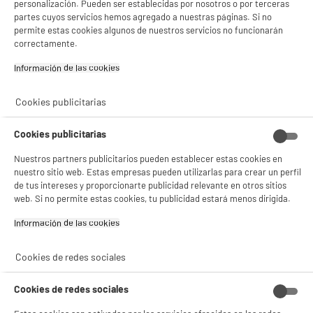
personalización. Pueden ser establecidas por nosotros o por terceras
product_anchor_characteristics
partes cuyos servicios hemos agregado a nuestras páginas. Si no
permite estas cookies algunos de nuestros servicios no funcionarán
correctamente.
2
€
49
Información de las cookies‎
Cookies publicitarias
Cookies publicitarias
Nuestros partners publicitarios pueden establecer estas cookies en
nuestro sitio web. Estas empresas pueden utilizarlas para crear un perfil
de tus intereses y proporcionarte publicidad relevante en otros sitios
web. Si no permite estas cookies, tu publicidad estará menos dirigida.
Información de las cookies‎
Características
Cookies de redes sociales
Marca
.
Tipo de producto
Filtro
Cookies de redes sociales
Colores
Gris