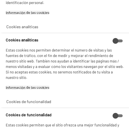
identificación personal.
Si aceptas, la experiencia será aún mejor. Si no acepta, se utilizarán cookies
Información de las cookies‎
estadísticas anónimas basadas en tu navegación. Puedes oponerte a su uso
gestionando sus cookies.
¡Buena visita!
Cookies analíticas
✔ ACEPTAR TODAS
Cookies analíticas
Gestionar cookies
Estas cookies nos permiten determinar el número de visitas y las
fuentes de tráfico, con el fin de medir y mejorar el rendimiento de
nuestro sitio web. También nos ayudan a identificar las páginas más /
menos visitadas y a evaluar cómo los visitantes navegan por el sitio web.
Si no aceptas estas cookies, no seremos notificados de tu visita a
nuestro sitio.
Información de las cookies‎
Cookies de funcionalidad
Cookies de funcionalidad
Estas cookies permiten que el sitio ofrezca una mejor funcionalidad y