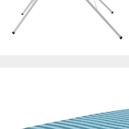
de nuestro sitio web
navegan por el sitio
Información de las
Cookies de funcio
Estas cookies permit
por terceras partes 
no funcionarán corr
Información de las
Cookies publicitar
Nuestros partners pu
crear un perfil de t
publicidad estará me
Información de las
Cookies de redes s