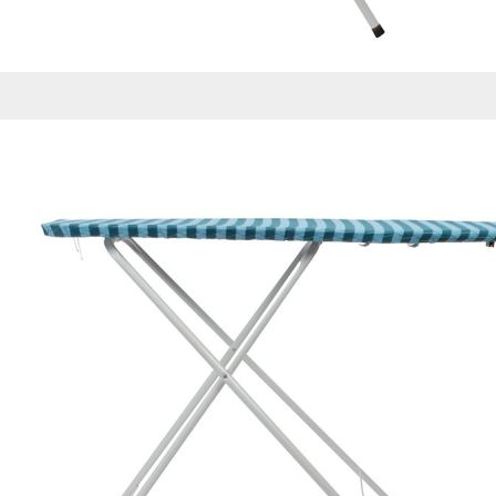
Esta información pue
que el sitio web fun
experiencia web pers
tipos de cookies. Ha
las cookies que se c
los servicios que p
Más información
Cookies estrictam
Estas cookies son ne
cookies estrictament
administrar tu carri
presentación del Sit
existencia de estas 
información de iden
Información de las
Cookies analíticas
Estas cookies nos pe