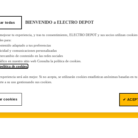
BIENVENIDO a ELECTRO DEPOT
ar todas
 mejorar tu experiencia, y tras tu consentimiento, ELECTRO DEPOT y sus socios utilizan cookies
les para:
ontenido adaptado a tus preferencias
licidad y comunicaciones personalizadas
 intercambio de contenido en las redes sociales
tráfico en nuestro sitio web Consulta la política de cookies.
política de cookies.
.
 experiencia será aún mejor. Si no acepta, se utilizarán cookies estadísticas anónimas basadas en t
te a su uso gestionando sus cookies.
ar cookies
✔ ACEP