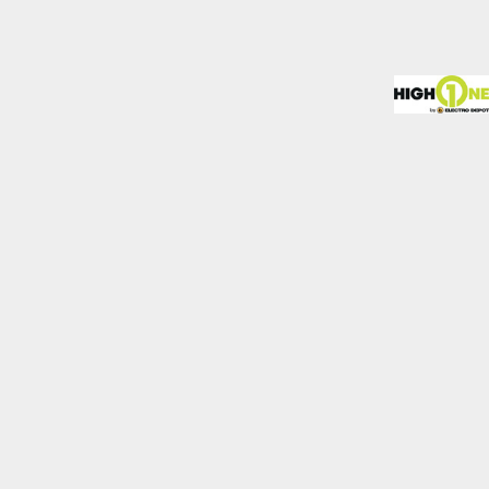
almente para garantizar
ero puede brindarte una
de no permitir ciertos
a de ellas, y así elegir
periencia de navegación y
Activas siempre
mas. Por ejemplo, estas
ientras navegas o
a afectar la
r notificado de la
o almacenan ninguna
Desactivado
 y mejorar el rendimiento