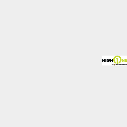
mo los visitantes
.
Desactivado
blecidas por nosotros o
nos de nuestros servicios
Desactivado
den utilizarlas para
stas cookies, tu