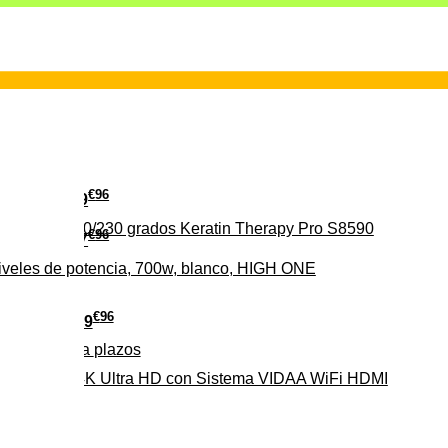
€
96
29
erámica 160/230 grados Keratin Therapy Pro S8590
€
96
37
iveles de potencia, 700w, blanco, HIGH ONE
€
96
279
Pago a
plazos
HD-EL 4K Ultra HD con Sistema VIDAA WiFi HDMI