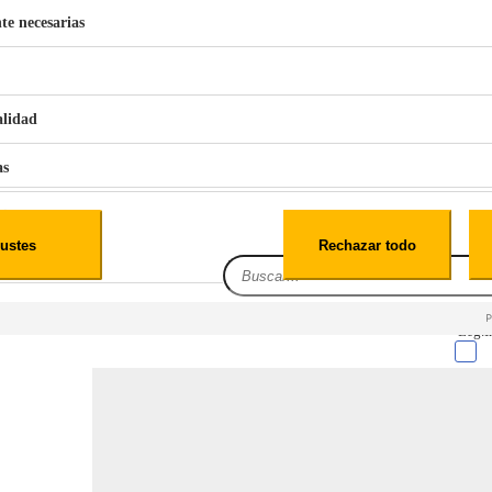
te necesarias
€
42
49
BERG 1,1L Limpia Sofás Alfombras Coche SP3
alidad
as
iales
ustes
Rechazar todo
es
Leg.I
cialidad
itio web, los datos pueden almacenarse o recuperarse de tu navegador, generalmente