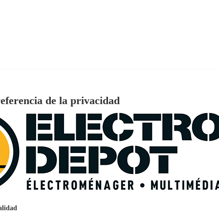
eferencia de la privacidad
€
96
159
Pago a
plazos
nción EcoTank EPSON ET-2861
alidad