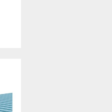
. También nos ayudan a identificar las páginas más / menos visitadas y a evaluar có
 web. Si no aceptas estas cookies, no seremos notificados de tu visita a nuestro sitio
 cookies‎
nalidad
en que el sitio ofrezca una mejor funcionalidad y personalización. Pueden ser esta
cuyos servicios hemos agregado a nuestras páginas. Si no permite estas cookies algu
ectamente.
 cookies‎
ias
blicitarios pueden establecer estas cookies en nuestro sitio web. Estas empresas pue
us intereses y proporcionarte publicidad relevante en otros sitios web. Si no permite e
nos dirigida.
 cookies‎
ociales