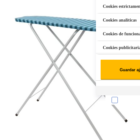
Cookies estrictamen
Cookies analíticas
Aspiradora Quitamanchas 450W VAL
Cookies de funcion
Cookies publicitari
Cookies de redes soc
Guardar aj
Cookies estadísticas
Lista de cooki
Sobre la confiden
Cuando visitas un s