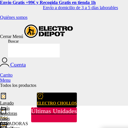
Envio Gratis +99€ y Recogida Gratis en tienda 1h
Envío a domicilio de 3 a 5 días laborables
Quiénes somos
Cerrar
Menú
Buscar
Cuenta
Carrito
Menu
Todos los productos
Lavado
ELECTRO CHOLLOS
Atrás
Últimas Unidades
lavadoras
Frío
Atrás
Atrás
LAVADORAS