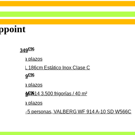
ppoint
€
96
349
Pago a
plazos
 315 C 315L 186cm Estático Inox Clase C
€
96
369
Pago a
plazos
€
96
ALBERG CLIM-A14 3.500 frigorías / 40 m²
279
Pago a
plazos
0%, ideal para 4-5 personas, VALBERG WF 914 A-10 SD W566C