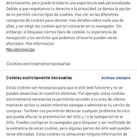
directamente, pero puede brindarte una experiencia web personalizada.
Debido a que respetamos tu derecho a la privacidad, te damos la opción
de no permitir ciertos tipos de cookies. Haz clic en las diferentes
categorías de cookies para obtener más detalles sobre cada una de
ellas, y así elegir las cookies que se colocarán en tu navegador. Sin
embargo, si bloqueas ciertos tipos de cookies, tu experiencia de
navegación y los servicios que podemos ofrecerte pueden verse
afectados. Más información
Más información
Cookies estrictamente necesarias
Cookies estrictamente necesarias
Activas siempre
Estas cookies son necesarias para que el sitio web funcione y no se
pueden desactivar en nuestros sistemas. Por ejemplo, estas cookies
estrictamente necesarias te permitirán acceder a tu área de cliente,
BIENVENIDO a ELECTRO
Rechazar todas
mantener activa tu sesión mientras navegas o administrar tu carrito de
DEPOT
compras. También nos permitirán detectar cualquier problema técnico
que pueda afectar la presentación del Sitio y / o la navegación en el
Con el fin de mejorar tu experiencia, y tras tu consentimiento, ELECTRO DEPOT
Sitio. Puedes configurar tu navegador para bloquear o ser notificado de
y sus socios utilizan cookies que procesan tus datos personales para:
la existencia de estas cookies, pero algunas partes del sitio web pueden
- compartir contenido adaptado a tus preferencias
verse afectadas. Estas cookies no almacenan ninguna información de
- ofrecer publicidad y comunicaciones personalizadas