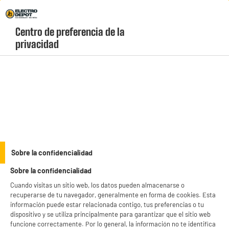
Envio Gratis +99€ y Recogida Gratis en tienda 1h
Centro de preferencia de la 
geolocation-header-icon-text
header-
Carrito
privacidad
Menú
login-
account
Equipamiento del hogar
BY ELECTRODEPOT
Sobre la confidencialidad
Tendedero 36 metros VALBERG 4 alturas
Sobre la confidencialidad
Cuando visitas un sitio web, los datos pueden almacenarse o
recuperarse de tu navegador, generalmente en forma de cookies. Esta
información puede estar relacionada contigo, tus preferencias o tu
dispositivo y se utiliza principalmente para garantizar que el sitio web
funcione correctamente. Por lo general, la información no te identifica