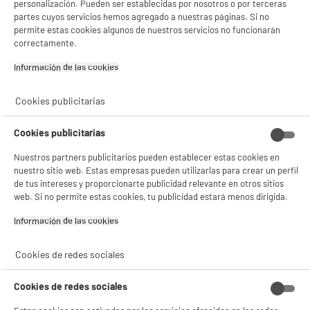
personalización. Pueden ser establecidas por nosotros o por terceras
partes cuyos servicios hemos agregado a nuestras páginas. Si no
permite estas cookies algunos de nuestros servicios no funcionarán
correctamente.
Tendedero 36 metros
Pinzas para ropa x20
VALBERG 4 alturas
Información de las cookies‎
22
2
€96
€96
Cookies publicitarias
Total Price :
25.92€
Cookies publicitarias
Nuestros partners publicitarios pueden establecer estas cookies en
nuestro sitio web. Estas empresas pueden utilizarlas para crear un perfil
de tus intereses y proporcionarte publicidad relevante en otros sitios
Garantía incluida :
3 años
web. Si no permite estas cookies, tu publicidad estará menos dirigida.
Hasta
agosto 2029
Cambio por uno nuevo o por un cupón canjeable
Información de las cookies‎
Cookies de redes sociales
Características
Cookies de redes sociales
Marca
VALBERG