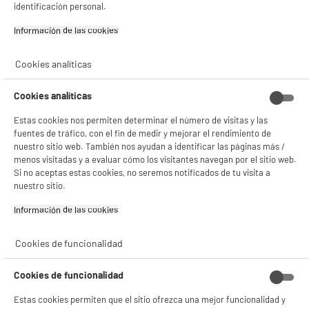
identificación personal.
product_anchor_characteristics
- facilitar el intercambio de contenido en las redes sociales
- analizar el tráfico en nuestro sitio web Consulta la política de cookies.
Información de las cookies‎
Consulta la política de cookies.
.
22
€
96
Si aceptas, la experiencia será aún mejor. Si no acepta, se utilizarán cookies
Cookies analíticas
estadísticas anónimas basadas en tu navegación. Puedes oponerte a su uso
gestionando sus cookies.
¡Buena visita!
Cookies analíticas
✔ ACEPTAR TODAS
Estas cookies nos permiten determinar el número de visitas y las
fuentes de tráfico, con el fin de medir y mejorar el rendimiento de
Gestionar cookies
nuestro sitio web. También nos ayudan a identificar las páginas más /
menos visitadas y a evaluar cómo los visitantes navegan por el sitio web.
Si no aceptas estas cookies, no seremos notificados de tu visita a
nuestro sitio.
Comprados juntos habitualmente
Información de las cookies‎
Cookies de funcionalidad
BY ELECTRODEPOT
PRECIO IMBATIBLE
Cookies de funcionalidad
Estas cookies permiten que el sitio ofrezca una mejor funcionalidad y