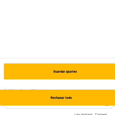
Recogida en 1h:
Gratuita
Envío a domicilio: 3 - 5 días laborables
ESTAMOS EN CONTACTO
¡DESCARGA NUESTRA APP!
¡SUSCRÍBETE A NUESTRA NEWSLETTER!
Guardar ajustes
OK
¡SÍGUENOS EN REDES!
Lista de cookies
Rechazar todo
¿NECESITAS AYUDA?
Leg.Interest
Consent