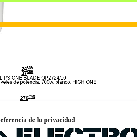
€
96
24
€
96
37
PHILIPS ONE BLADE QP2724/10
iveles de potencia, 700w, blanco, HIGH ONE
€
96
279
Pago a
plazos
HD-EL 4K Ultra HD con Sistema VIDAA WiFi HDMI
eferencia de la privacidad