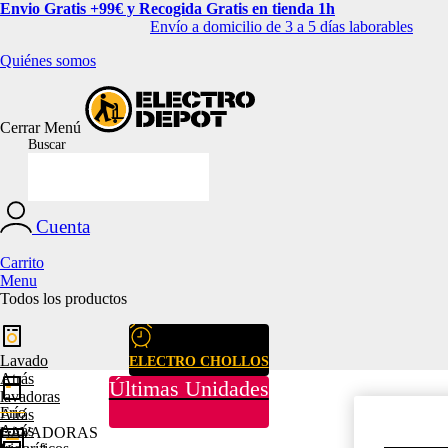
Envio Gratis +99€ y Recogida Gratis en tienda 1h
Envío a domicilio de 3 a 5 días laborables
Quiénes somos
Cerrar
Menú
Buscar
Cuenta
Carrito
Menu
Todos los productos
Lavado
ELECTRO CHOLLOS
Atrás
Últimas Unidades
lavadoras
Frío
Atrás
Atrás
LAVADORAS