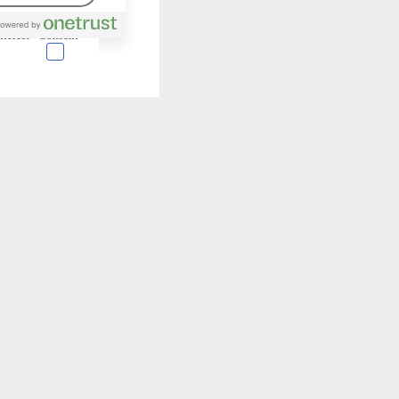
nterest
Consent
 en forma de cookies.
almente para garantizar
ero puede brindarte una
de no permitir ciertos
a de ellas, y así elegir
periencia de navegación y
Activas siempre
mas. Por ejemplo, estas
ientras navegas o
a afectar la