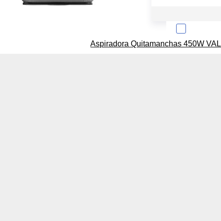
Aspiradora Quitamanchas 450W VAL
Sobre la confiden
Cuando visitas un s
Esta información pue
que el sitio web fun
experiencia web pers
tipos de cookies. Ha
las cookies que se c
los servicios que p
Más información
Cookies estrictam
Estas cookies son ne
cookies estrictament
administrar tu carri