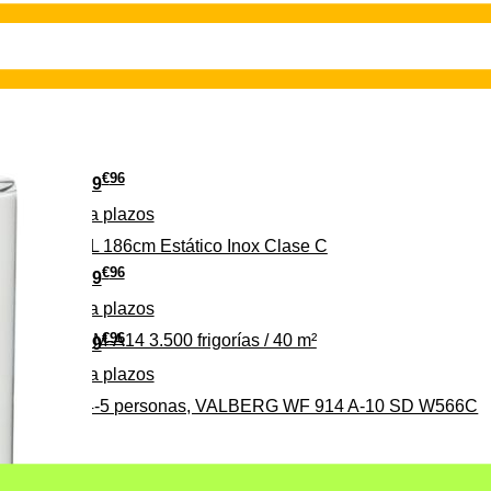
€
96
349
Pago a
plazos
 315 C 315L 186cm Estático Inox Clase C
€
96
369
Pago a
plazos
€
96
ALBERG CLIM-A14 3.500 frigorías / 40 m²
279
Pago a
plazos
0%, ideal para 4-5 personas, VALBERG WF 914 A-10 SD W566C