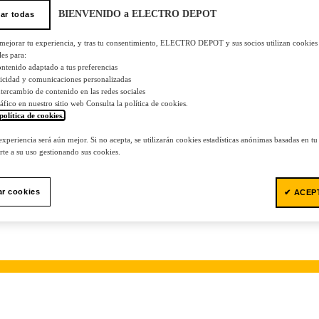
BIENVENIDO a ELECTRO DEPOT
ar todas
 mejorar tu experiencia, y tras tu consentimiento, ELECTRO DEPOT y sus socios utilizan cookies
les para:
ontenido adaptado a tus preferencias
licidad y comunicaciones personalizadas
 intercambio de contenido en las redes sociales
tráfico en nuestro sitio web Consulta la política de cookies.
política de cookies.
.
 experiencia será aún mejor. Si no acepta, se utilizarán cookies estadísticas anónimas basadas en t
te a su uso gestionando sus cookies.
ar cookies
✔ ACEP