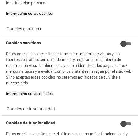
identificación personal.
Información de las cookies‎
BIENVENIDO a ELECTRO
Rechazar todas
Cookies analíticas
DEPOT
Con el fin de mejorar tu experiencia, y tras tu consentimiento, ELECTRO DEPOT
Cookies analíticas
y sus socios utilizan cookies que procesan tus datos personales para:
- compartir contenido adaptado a tus preferencias
Estas cookies nos permiten determinar el número de visitas y las
- ofrecer publicidad y comunicaciones personalizadas
fuentes de tráfico, con el fin de medir y mejorar el rendimiento de
- facilitar el intercambio de contenido en las redes sociales
nuestro sitio web. También nos ayudan a identificar las páginas más /
- analizar el tráfico en nuestro sitio web Consulta la política de cookies.
menos visitadas y a evaluar cómo los visitantes navegan por el sitio web.
Consulta la política de cookies.
.
Si no aceptas estas cookies, no seremos notificados de tu visita a
nuestro sitio.
Si aceptas, la experiencia será aún mejor. Si no acepta, se utilizarán cookies
estadísticas anónimas basadas en tu navegación. Puedes oponerte a su uso
Información de las cookies‎
gestionando sus cookies.
¡Buena visita!
Cookies de funcionalidad
✔ ACEPTAR TODAS
Cookies de funcionalidad
Gestionar cookies
Estas cookies permiten que el sitio ofrezca una mejor funcionalidad y