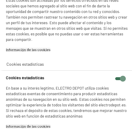
Estas cookies son activadas por los servicios ofrecidos en las redes
sociales que hemos agregado al sitio web con el fin de darte la
oportunidad de compartir nuestro contenido con tu red y conocidos.
También nos permiten rastrear tu navegación en otros sitios web y crear
un perfil de tus intereses. Esto puede afectar el contenido y los
mensajes que se muestran en otros sitios web que visitas. Si no permites
estas cookies, es posible que no puedas usar o ver estas herramientas
para compartir.
Información de las cookies‎
Cookies estadísticas
Cookies estadísticas
En base a su interés legítimo, ELECTRO DEPOT utiliza cookies
estadísticas exentas de consentimiento para producir estadísticas
product_anchor_characteristics
anónimas de su navegación en su sitio web. Estas cookies nos permiten
optimizar la experiencia de todos los visitantes del sitio electrodepot.es.
Si rechaza el depósito de estas cookies, tendremos que mejorar nuestro
249
€
96
sitio web en función de estadísticas anónimas
0
€
02
Cuyo
Información de las cookies‎
1
€
66
Cuyo