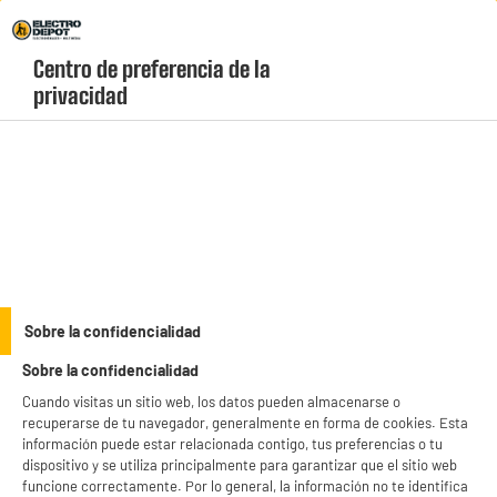
Envio Gratis +99€ y Recogida Gratis en tienda 1h
Centro de preferencia de la 
geolocation-header-icon-text
header-
Carrito
privacidad
Menú
login-
account
Televisores de 50"
Televisor 4K UHD de 50" EDENWOOD ED50T01UHD-RE
Sobre la confidencialidad
Sobre la confidencialidad
Cuando visitas un sitio web, los datos pueden almacenarse o
recuperarse de tu navegador, generalmente en forma de cookies. Esta
información puede estar relacionada contigo, tus preferencias o tu
dispositivo y se utiliza principalmente para garantizar que el sitio web
funcione correctamente. Por lo general, la información no te identifica