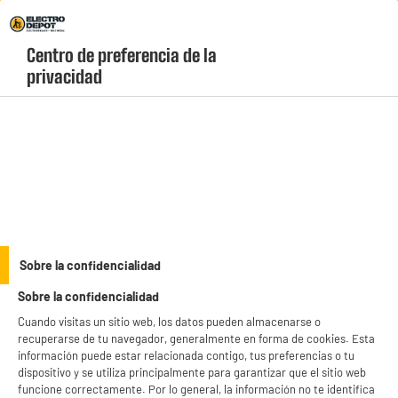
Envio Gratis +99€ y Recogida Gratis en tienda 1h
Centro de preferencia de la 
geolocation-header-icon-text
header-
Carrito
privacidad
Menú
login-
account
Accesorios informática
ELECTROCHOLLOS
Sobre la confidencialidad
Fuente de alimentación universal EDENWOOD de 3 a
Sobre la confidencialidad
12 V - 27 W USB-C + 20 conectores
Cuando visitas un sitio web, los datos pueden almacenarse o
recuperarse de tu navegador, generalmente en forma de cookies. Esta
información puede estar relacionada contigo, tus preferencias o tu
dispositivo y se utiliza principalmente para garantizar que el sitio web
funcione correctamente. Por lo general, la información no te identifica