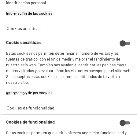
identificación personal.
BIENVENIDO a ELECTRO
Rechazar todas
Información de las cookies‎
DEPOT
Con el fin de mejorar tu experiencia, y tras tu consentimiento, ELECTRO DEPOT
Cookies analíticas
y sus socios utilizan cookies que procesan tus datos personales para:
- compartir contenido adaptado a tus preferencias
Cookies analíticas
- ofrecer publicidad y comunicaciones personalizadas
- facilitar el intercambio de contenido en las redes sociales
Estas cookies nos permiten determinar el número de visitas y las
- analizar el tráfico en nuestro sitio web Consulta la política de cookies.
Consulta la política de cookies.
.
fuentes de tráfico, con el fin de medir y mejorar el rendimiento de
nuestro sitio web. También nos ayudan a identificar las páginas más /
Si aceptas, la experiencia será aún mejor. Si no acepta, se utilizarán cookies
menos visitadas y a evaluar cómo los visitantes navegan por el sitio web.
estadísticas anónimas basadas en tu navegación. Puedes oponerte a su uso
Si no aceptas estas cookies, no seremos notificados de tu visita a
gestionando sus cookies.
nuestro sitio.
¡Buena visita!
Información de las cookies‎
✔ ACEPTAR TODAS
Cookies de funcionalidad
Gestionar cookies
Cookies de funcionalidad
Estas cookies permiten que el sitio ofrezca una mejor funcionalidad y