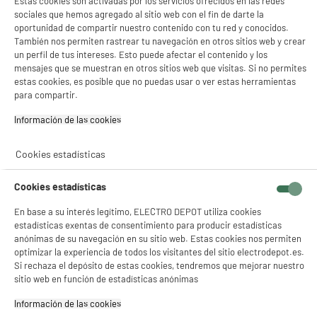
Estas cookies son activadas por los servicios ofrecidos en las redes
sociales que hemos agregado al sitio web con el fin de darte la
oportunidad de compartir nuestro contenido con tu red y conocidos.
ELECTROCHOLLOS
También nos permiten rastrear tu navegación en otros sitios web y crear
HISENSE Smart TV Mini-LED 65" 65U7Q Pro 4K
un perfil de tus intereses. Esto puede afectar el contenido y los
A
E
UHD Google TV con 144Hz Dolby Vision
G
mensajes que se muestran en otros sitios web que visitas. Si no permites
Pantalla : 165 cm
estas cookies, es posible que no puedas usar o ver estas herramientas
Smart TV : SmartTV
para compartir.
Tecnología : MINI LED QLED
Información de las cookies‎
748
€
94
★★★★★
★★★★★
Pago a
plazos
Cookies estadísticas
4.8
/5
(
33
)
compare_product
Cookies estadísticas
En base a su interés legítimo, ELECTRO DEPOT utiliza cookies
estadísticas exentas de consentimiento para producir estadísticas
anónimas de su navegación en su sitio web. Estas cookies nos permiten
optimizar la experiencia de todos los visitantes del sitio electrodepot.es.
A
F
Si rechaza el depósito de estas cookies, tendremos que mejorar nuestro
G
TCL Smart Tv QLED 65" 65QLED810K 4K Ultra HD
sitio web en función de estadísticas anónimas
Google TV con 144Hz Dolby Vision y WiFi
Información de las cookies‎
Pantalla : 165 cm