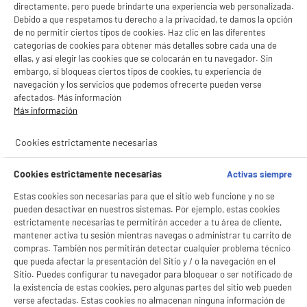
LEGANÉS, MADRID
directamente, pero puede brindarte una experiencia web personalizada.
Debido a que respetamos tu derecho a la privacidad, te damos la opción
product_list_sticky_button_Filter
product_list_stic
de no permitir ciertos tipos de cookies. Haz clic en las diferentes
categorías de cookies para obtener más detalles sobre cada una de
ellas, y así elegir las cookies que se colocarán en tu navegador. Sin
embargo, si bloqueas ciertos tipos de cookies, tu experiencia de
A
F
navegación y los servicios que podemos ofrecerte pueden verse
G
TCL Smart Tv Mini-LED 65" 65C805 4K Ultra HD
afectados. Más información
Google TV 133Hz Dolby Vision WiFi
Más información
Pantalla : 165 cm
Smart TV : GoogleTV
Cookies estrictamente necesarias
Tecnología : MINI LED QLED
★★★★★
★★★★★
689
€
94
Cookies estrictamente necesarias
Activas siempre
4.7
/5
(
176
)
Pago a
plazos
Estas cookies son necesarias para que el sitio web funcione y no se
compare_product
pueden desactivar en nuestros sistemas. Por ejemplo, estas cookies
estrictamente necesarias te permitirán acceder a tu área de cliente,
mantener activa tu sesión mientras navegas o administrar tu carrito de
compras. También nos permitirán detectar cualquier problema técnico
que pueda afectar la presentación del Sitio y / o la navegación en el
Sitio. Puedes configurar tu navegador para bloquear o ser notificado de
la existencia de estas cookies, pero algunas partes del sitio web pueden
A
G
verse afectadas. Estas cookies no almacenan ninguna información de
G