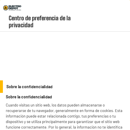
Envio Gratis +99€ y Recogida Gratis en tienda 1h
Centro de preferencia de la 
geolocation-header-icon-text
header-
Carrito
privacidad
Menú
login-
account
Televisores de 65 pulgadas baratos
(14 produits)
Da el salto al gran formato sin salirte de tu presupuesto gracias a las
TV de 65
pulgadas económicas
de Electro Depot. Descubre modelos con tecnología LED
y QLED, conectividad avanzada para consolas y sonido envolvente con garantía
see_more_label
Sobre la confidencialidad
oficial. ¡Aprovecha nuestros precios imbatibles en stock permanente!
Sobre la confidencialidad
Cuando visitas un sitio web, los datos pueden almacenarse o
HDMI 2.1
QLED
EDENWOOD
LG
SAMSUNG
recuperarse de tu navegador, generalmente en forma de cookies. Esta
información puede estar relacionada contigo, tus preferencias o tu
productItem_availability_txt-
dispositivo y se utiliza principalmente para garantizar que el sitio web
productItem__availability-
current-store
funcione correctamente. Por lo general, la información no te identifica
change-btn