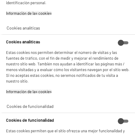
SAMSUNG Smart TV Crystal UHD 65" 65U8072F
identificación personal.
4K HDR10+ con Gaming Hub HDMI 2.1 WiFi
Información de las cookies‎
Pantalla : 165 cm
Smart TV : SmartTV
Tecnología : Led
Cookies analíticas
★★★★★
★★★★★
419
€
96
5
/5
(
2
)
Cookies analíticas
Pago a
plazos
compare_product
Estas cookies nos permiten determinar el número de visitas y las
fuentes de tráfico, con el fin de medir y mejorar el rendimiento de
nuestro sitio web. También nos ayudan a identificar las páginas más /
menos visitadas y a evaluar cómo los visitantes navegan por el sitio web.
Si no aceptas estas cookies, no seremos notificados de tu visita a
nuestro sitio.
BIENVENIDO a ELECTRO
Rechazar todas
A
DEPOT
Información de las cookies‎
E
G
HISENSE Smart TV QLED 65" 65E7S 4K UHD
Con el fin de mejorar tu experiencia, y tras tu consentimiento, ELECTRO DEPOT
HDR10+ Dolby Vision Alexa Integrado
y sus socios utilizan cookies que procesan tus datos personales para:
Cookies de funcionalidad
- compartir contenido adaptado a tus preferencias
Pantalla : 165 cm
- ofrecer publicidad y comunicaciones personalizadas
Smart TV : SmartTV
Cookies de funcionalidad
- facilitar el intercambio de contenido en las redes sociales
Tecnología : QLED
- analizar el tráfico en nuestro sitio web Consulta la política de cookies.
★★★★★
★★★★★
439
€
96
Estas cookies permiten que el sitio ofrezca una mejor funcionalidad y
Consulta la política de cookies.
.
4.9
/5
(
10
)