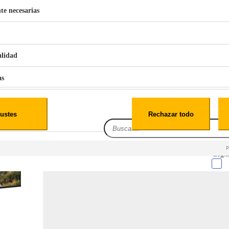
te necesarias
€
42
49
BERG 1,1L Limpia Sofás Alfombras Coche SP3
alidad
as
iales
ustes
Rechazar todo
es
Leg.I
cialidad
itio web, los datos pueden almacenarse o recuperarse de tu navegador, generalmente