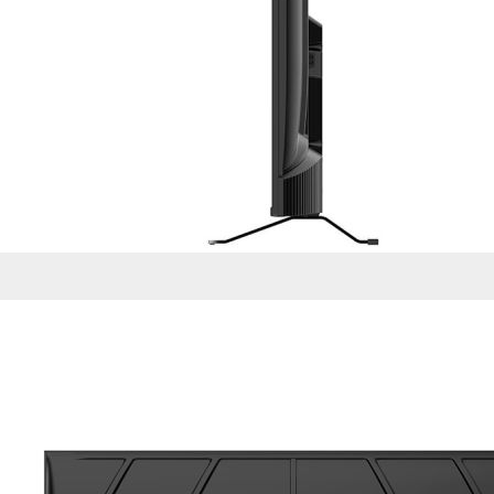
de nuestro sitio web
navegan por el sitio
Información de las
Cookies de funcio
Estas cookies permit
por terceras partes 
no funcionarán corr
Información de las
Cookies publicitar
Nuestros partners pu
crear un perfil de t
publicidad estará me
Información de las
Cookies de redes s