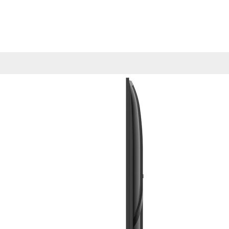
Esta información pue
que el sitio web fun
experiencia web pers
tipos de cookies. Ha
las cookies que se c
los servicios que p
Más información
Cookies estrictam
Estas cookies son ne
cookies estrictament
administrar tu carri
presentación del Sit
existencia de estas 
información de iden
Información de las
Cookies analíticas
Estas cookies nos pe