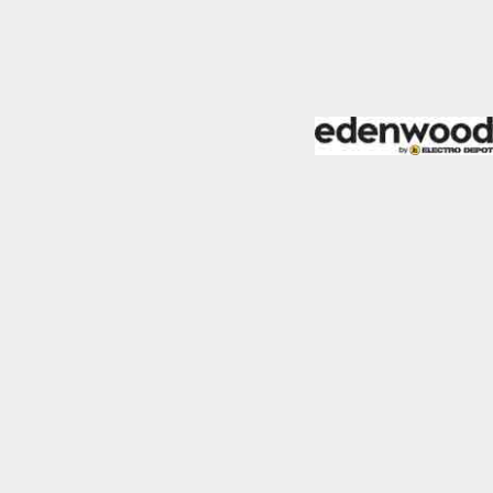
almente para garantizar
ero puede brindarte una
de no permitir ciertos
a de ellas, y así elegir
periencia de navegación y
Activas siempre
mas. Por ejemplo, estas
ientras navegas o
a afectar la
r notificado de la
o almacenan ninguna
Desactivado
 y mejorar el rendimiento