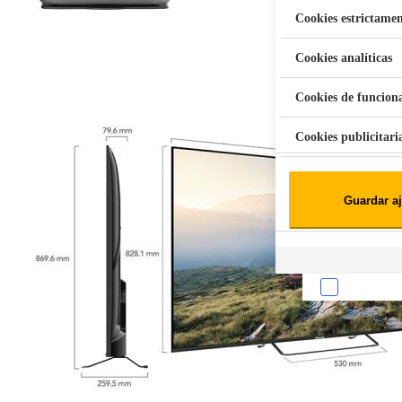
Cookies estrictamen
Cookies analíticas
Aspiradora Quitamanchas 450W VAL
Cookies de funcion
Cookies publicitari
Cookies de redes soc
Guardar aj
Cookies estadísticas
Lista de cooki
Sobre la confiden
Cuando visitas un s