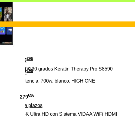
€
96
29
erámica 160/230 grados Keratin Therapy Pro S8590
€
96
37
iveles de potencia, 700w, blanco, HIGH ONE
€
96
279
Pago a
plazos
HD-EL 4K Ultra HD con Sistema VIDAA WiFi HDMI