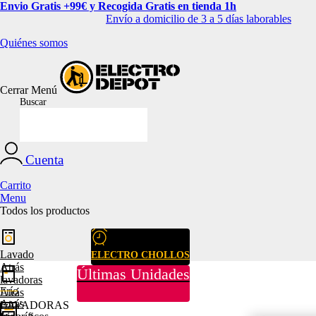
Envio Gratis +99€ y Recogida Gratis en tienda 1h
Envío a domicilio de 3 a 5 días laborables
Quiénes somos
Cerrar
Menú
Buscar
Cuenta
Carrito
Menu
Todos los productos
Lavado
ELECTRO CHOLLOS
Atrás
Últimas Unidades
lavadoras
Frío
Atrás
Atrás
LAVADORAS