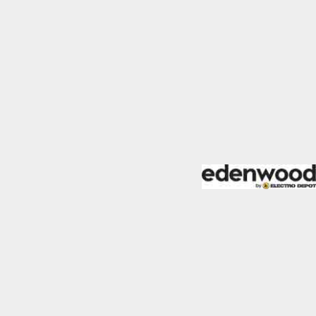
mo los visitantes
.
Desactivado
blecidas por nosotros o
nos de nuestros servicios
Desactivado
den utilizarlas para
stas cookies, tu