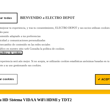
BIENVENIDO a ELECTRO DEPOT
ar todas
 mejorar tu experiencia, y tras tu consentimiento, ELECTRO DEPOT y sus socios utilizan cookies
les para:
ontenido adaptado a tus preferencias
licidad y comunicaciones personalizadas
 intercambio de contenido en las redes sociales
tráfico en nuestro sitio web Consulta la política de cookies.
política de cookies.
.
 experiencia será aún mejor. Si no acepta, se utilizarán cookies estadísticas anónimas basadas en t
te a su uso gestionando sus cookies.
ar cookies
✔ ACEP
 HD Sistema VIDAA WiFi HDMI y TDT2