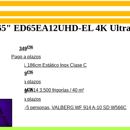
" ED65EA12UHD-EL 4K Ultra 
€
96
349
Pago a
plazos
 315 C 315L 186cm Estático Inox Clase C
€
96
369
Pago a
plazos
€
96
ALBERG CLIM-A14 3.500 frigorías / 40 m²
279
Pago a
plazos
0%, ideal para 4-5 personas, VALBERG WF 914 A-10 SD W566C