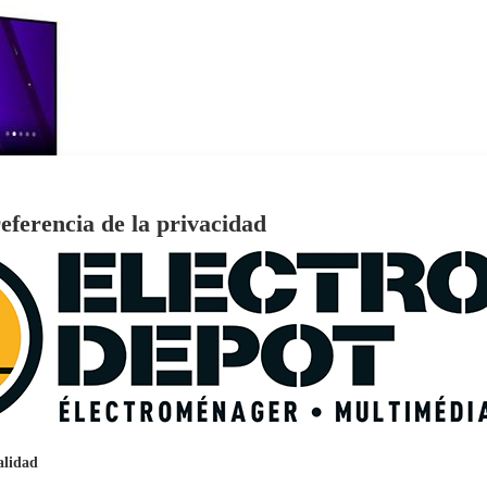
eferencia de la privacidad
€
96
159
Pago a
plazos
nción EcoTank EPSON ET-2861
alidad