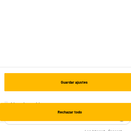
Recogida en 1h:
Gratuita
Envío a domicilio: 3 - 5 días laborables
ESTAMOS EN CONTACTO
¡DESCARGA NUESTRA APP!
¡SUSCRÍBETE A NUESTRA NEWSLETTER!
Guardar ajustes
OK
¡SÍGUENOS EN REDES!
Lista de cookies
Rechazar todo
¿NECESITAS AYUDA?