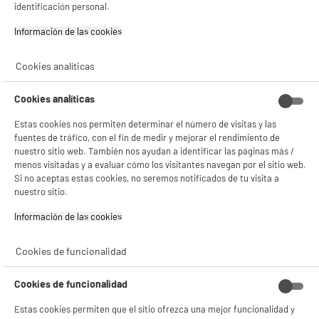
identificación personal.
✔ ACEPTAR TODAS
Información de las cookies‎
Gestionar cookies
Cookies analíticas
ELECTROCHOLLOS
Volante THRUSTMASTER T248 para XBOX/PC
Cookies analíticas
Compatibilidad : Ordenador Personal,Xbox
289
€
94
Estas cookies nos permiten determinar el número de visitas y las
fuentes de tráfico, con el fin de medir y mejorar el rendimiento de
Pago a
plazos
nuestro sitio web. También nos ayudan a identificar las páginas más /
menos visitadas y a evaluar cómo los visitantes navegan por el sitio web.
Si no aceptas estas cookies, no seremos notificados de tu visita a
★★★★★
★★★★★
nuestro sitio.
4.8
/5
(
4
)
Información de las cookies‎
compare_product
Cookies de funcionalidad
ELECTROCHOLLOS
Cookies de funcionalidad
Raton TNB Gradient black - rechargeable
Estas cookies permiten que el sitio ofrezca una mejor funcionalidad y
Uso : Ofimática