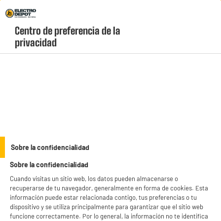
Envio Gratis +99€ y Recogida Gratis en tienda 1h
Centro de preferencia de la 
geolocation-header-icon-text
header-
Carrito
privacidad
Menú
login-
account
Universo Gaming
(34 produits)
Sobre la confidencialidad
Sobre la confidencialidad
Consolas y Monitores
gaming
Cuando visitas un sitio web, los datos pueden almacenarse o
recuperarse de tu navegador, generalmente en forma de cookies. Esta
Sillas y Escritorios
información puede estar relacionada contigo, tus preferencias o tu
gaming
dispositivo y se utiliza principalmente para garantizar que el sitio web
funcione correctamente. Por lo general, la información no te identifica
Simuladores