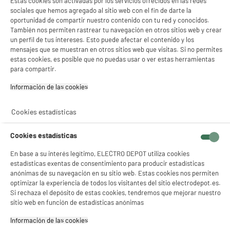
Estas cookies son activadas por los servicios ofrecidos en las redes
compare_product
sociales que hemos agregado al sitio web con el fin de darte la
oportunidad de compartir nuestro contenido con tu red y conocidos.
También nos permiten rastrear tu navegación en otros sitios web y crear
un perfil de tus intereses. Esto puede afectar el contenido y los
ELECTROCHOLLOS
mensajes que se muestran en otros sitios web que visitas. Si no permites
Ratón inalámbrico gaming TRUST HELOX, negro,
estas cookies, es posible que no puedas usar o ver estas herramientas
4800 DPI, ultraligero
para compartir.
Uso : Gaming
Información de las cookies‎
Inalámbrico : Sí
12
€
94
Cookies estadísticas
★★★★★
★★★★★
Cookies estadísticas
5
/5
(
3
)
En base a su interés legítimo, ELECTRO DEPOT utiliza cookies
compare_product
estadísticas exentas de consentimiento para producir estadísticas
anónimas de su navegación en su sitio web. Estas cookies nos permiten
optimizar la experiencia de todos los visitantes del sitio electrodepot.es.
Si rechaza el depósito de estas cookies, tendremos que mejorar nuestro
sitio web en función de estadísticas anónimas
Pack Teclado+Raton Ergonomico OFFICE
PROWAVE Negro SUBBLIM
Información de las cookies‎