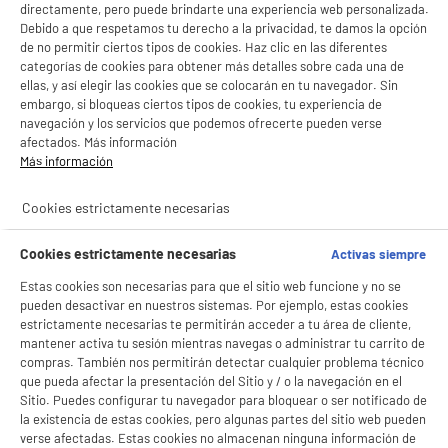
gaming
directamente, pero puede brindarte una experiencia web personalizada.
Debido a que respetamos tu derecho a la privacidad, te damos la opción
Periféricos y Accesorios
de no permitir ciertos tipos de cookies. Haz clic en las diferentes
gaming
categorías de cookies para obtener más detalles sobre cada una de
ellas, y así elegir las cookies que se colocarán en tu navegador. Sin
productItem_availability_txt-
embargo, si bloqueas ciertos tipos de cookies, tu experiencia de
productItem__availability-
current-store
navegación y los servicios que podemos ofrecerte pueden verse
change-btn
LEGANÉS, MADRID
afectados. Más información
Más información
product_list_sticky_button_Filter
product_list_stic
BIENVENIDO a ELECTRO
Rechazar todas
Cookies estrictamente necesarias
DEPOT
ELECTROCHOLLOS
Cookies estrictamente necesarias
Activas siempre
Con el fin de mejorar tu experiencia, y tras tu consentimiento, ELECTRO DEPOT
Silla Gaming SPIRIT OF GAMER Mustang n
y sus socios utilizan cookies que procesan tus datos personales para:
Estas cookies son necesarias para que el sitio web funcione y no se
- compartir contenido adaptado a tus preferencias
Apoya-brazos : Fijo
pueden desactivar en nuestros sistemas. Por ejemplo, estas cookies
- ofrecer publicidad y comunicaciones personalizadas
Peso máximo soportado : 120 kg
estrictamente necesarias te permitirán acceder a tu área de cliente,
- facilitar el intercambio de contenido en las redes sociales
Iluminación : Nee
- analizar el tráfico en nuestro sitio web Consulta la política de cookies.
mantener activa tu sesión mientras navegas o administrar tu carrito de
165
Consulta la política de cookies.
.
€
94
compras. También nos permitirán detectar cualquier problema técnico
que pueda afectar la presentación del Sitio y / o la navegación en el
Pago a
plazos
Si aceptas, la experiencia será aún mejor. Si no acepta, se utilizarán cookies
Sitio. Puedes configurar tu navegador para bloquear o ser notificado de
estadísticas anónimas basadas en tu navegación. Puedes oponerte a su uso
compare_product
la existencia de estas cookies, pero algunas partes del sitio web pueden
gestionando sus cookies.
verse afectadas. Estas cookies no almacenan ninguna información de
¡Buena visita!