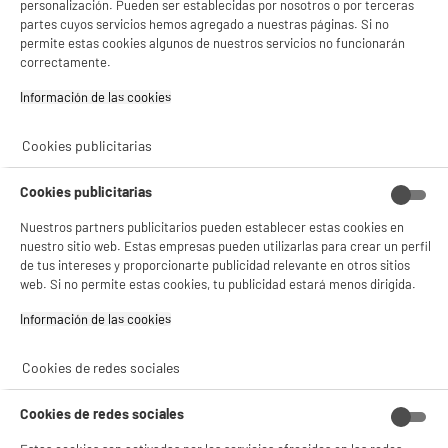
personalización. Pueden ser establecidas por nosotros o por terceras
Inalámbrico : Sí
partes cuyos servicios hemos agregado a nuestras páginas. Si no
15
€
94
permite estas cookies algunos de nuestros servicios no funcionarán
correctamente.
Información de las cookies‎
★★★★★
★★★★★
4.7
/5
(
16
)
Cookies publicitarias
compare_product
Cookies publicitarias
Nuestros partners publicitarios pueden establecer estas cookies en
BY ELECTRODEPOT
nuestro sitio web. Estas empresas pueden utilizarlas para crear un perfil
de tus intereses y proporcionarte publicidad relevante en otros sitios
Ratón gaming con cable RGB EDENWOOD SF720
de 125 Hz
web. Si no permite estas cookies, tu publicidad estará menos dirigida.
Uso : Gaming
Información de las cookies‎
Inalámbrico : No
9
€
96
Cookies de redes sociales
★★★★★
★★★★★
Cookies de redes sociales
4.4
/5
(
5
)