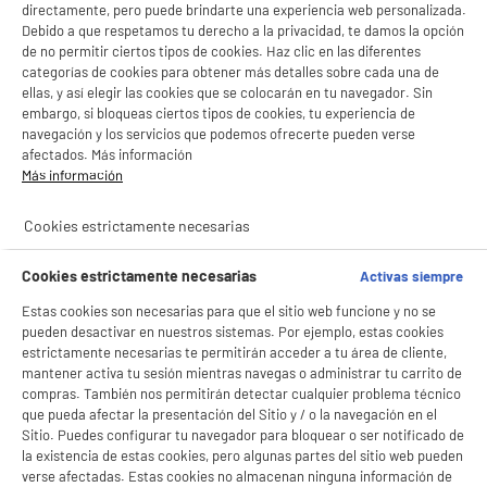
directamente, pero puede brindarte una experiencia web personalizada.
Debido a que respetamos tu derecho a la privacidad, te damos la opción
de no permitir ciertos tipos de cookies. Haz clic en las diferentes
categorías de cookies para obtener más detalles sobre cada una de
ellas, y así elegir las cookies que se colocarán en tu navegador. Sin
embargo, si bloqueas ciertos tipos de cookies, tu experiencia de
navegación y los servicios que podemos ofrecerte pueden verse
afectados. Más información
Más información
Cookies estrictamente necesarias
Cookies estrictamente necesarias
Activas siempre
BIENVENIDO a ELECTRO
Rechazar todas
Estas cookies son necesarias para que el sitio web funcione y no se
DEPOT
pueden desactivar en nuestros sistemas. Por ejemplo, estas cookies
estrictamente necesarias te permitirán acceder a tu área de cliente,
Con el fin de mejorar tu experiencia, y tras tu consentimiento, ELECTRO DEPOT
mantener activa tu sesión mientras navegas o administrar tu carrito de
y sus socios utilizan cookies que procesan tus datos personales para:
compras. También nos permitirán detectar cualquier problema técnico
- compartir contenido adaptado a tus preferencias
que pueda afectar la presentación del Sitio y / o la navegación en el
- ofrecer publicidad y comunicaciones personalizadas
- facilitar el intercambio de contenido en las redes sociales
Sitio. Puedes configurar tu navegador para bloquear o ser notificado de
- analizar el tráfico en nuestro sitio web Consulta la política de cookies.
la existencia de estas cookies, pero algunas partes del sitio web pueden
Consulta la política de cookies.
.
verse afectadas. Estas cookies no almacenan ninguna información de