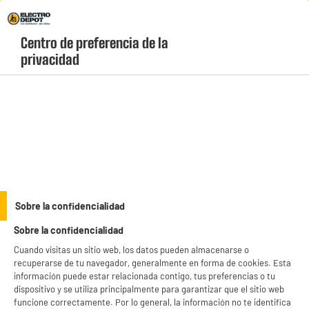
Envio Gratis +99€ y Recogida Gratis en tienda 1h
Centro de preferencia de la 
geolocation-header-icon-text
header-
Carrito
privacidad
Menú
login-
account
Utensilos de cocina
Abrelatas de acero inoxidable
Sobre la confidencialidad
Sobre la confidencialidad
Cuando visitas un sitio web, los datos pueden almacenarse o
recuperarse de tu navegador, generalmente en forma de cookies. Esta
información puede estar relacionada contigo, tus preferencias o tu
dispositivo y se utiliza principalmente para garantizar que el sitio web
funcione correctamente. Por lo general, la información no te identifica