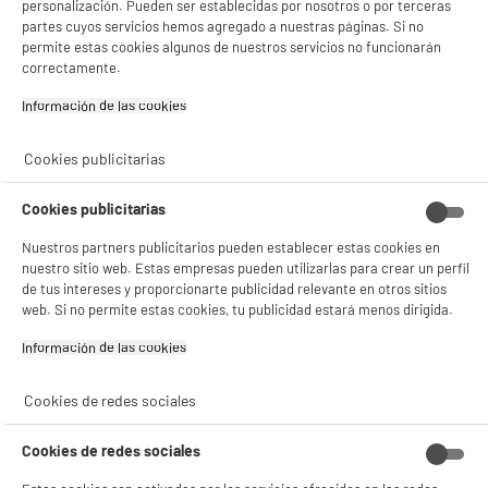
personalización. Pueden ser establecidas por nosotros o por terceras
product_anchor_characteristics
partes cuyos servicios hemos agregado a nuestras páginas. Si no
permite estas cookies algunos de nuestros servicios no funcionarán
correctamente.
2
€
45
Información de las cookies‎
Cookies publicitarias
Cookies publicitarias
Nuestros partners publicitarios pueden establecer estas cookies en
nuestro sitio web. Estas empresas pueden utilizarlas para crear un perfil
de tus intereses y proporcionarte publicidad relevante en otros sitios
web. Si no permite estas cookies, tu publicidad estará menos dirigida.
Garantía incluida :
3 años
Información de las cookies‎
Hasta
agosto 2029
Cookies de redes sociales
Características
Cookies de redes sociales
Marca
.