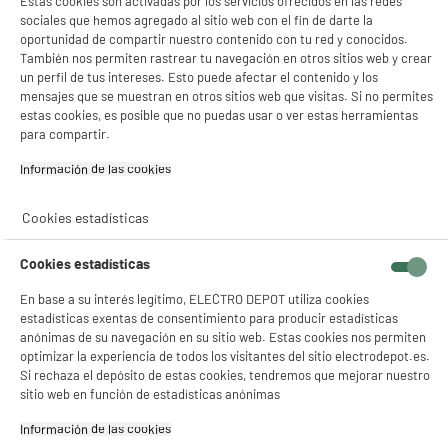
Estas cookies son activadas por los servicios ofrecidos en las redes
sociales que hemos agregado al sitio web con el fin de darte la
Tipo de producto
Abrelatas
oportunidad de compartir nuestro contenido con tu red y conocidos.
También nos permiten rastrear tu navegación en otros sitios web y crear
Materia principal
Acero
un perfil de tus intereses. Esto puede afectar el contenido y los
Colores
Crema
mensajes que se muestran en otros sitios web que visitas. Si no permites
estas cookies, es posible que no puedas usar o ver estas herramientas
Características adicionales
Abre latas de acero inoxidable
para compartir.
Para optimizar la eficacia de
Información de las cookies‎
su producto, se recomienda
no lavarlo en el lavavajillas
Cookies estadísticas
Dimensiones del producto
AL 20,5 cm x AN 4,7 cm x PR
2 cm
Cookies estadísticas
Dimensiones paquete
AL 20,5 cm x AN 4,7 cm x PR
En base a su interés legítimo, ELECTRO DEPOT utiliza cookies
2 cm
estadísticas exentas de consentimiento para producir estadísticas
anónimas de su navegación en su sitio web. Estas cookies nos permiten
Peso bruto
0,201kg
optimizar la experiencia de todos los visitantes del sitio electrodepot.es.
Si rechaza el depósito de estas cookies, tendremos que mejorar nuestro
Código del artículo
10016937
sitio web en función de estadísticas anónimas
Información de las cookies‎