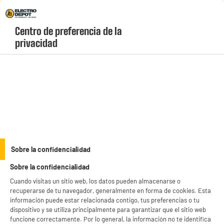
Envio Gratis +99€ y Recogida Gratis en tienda 1h
Centro de preferencia de la 
geolocation-header-icon-text
header-
Carrito
privacidad
Menú
login-
account
Accesorios
BY ELECTRODEPOT
Sobre la confidencialidad
Funda para barbacoa VALBERG CIRCLEPREMIUM
Sobre la confidencialidad
70X80
Cuando visitas un sitio web, los datos pueden almacenarse o
recuperarse de tu navegador, generalmente en forma de cookies. Esta
información puede estar relacionada contigo, tus preferencias o tu
dispositivo y se utiliza principalmente para garantizar que el sitio web
funcione correctamente. Por lo general, la información no te identifica