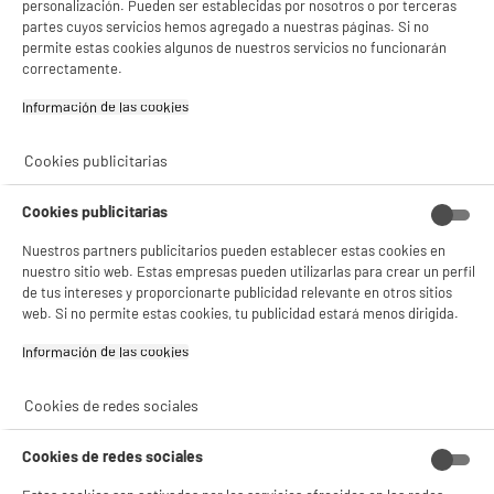
personalización. Pueden ser establecidas por nosotros o por terceras
partes cuyos servicios hemos agregado a nuestras páginas. Si no
permite estas cookies algunos de nuestros servicios no funcionarán
correctamente.
Información de las cookies‎
Garantía incluida :
3 años
Cookies publicitarias
Hasta
agosto 2029
Cambio por uno nuevo o por un cupón canjeable
Cookies publicitarias
Nuestros partners publicitarios pueden establecer estas cookies en
Características
nuestro sitio web. Estas empresas pueden utilizarlas para crear un perfil
de tus intereses y proporcionarte publicidad relevante en otros sitios
Marca
VALBERG
web. Si no permite estas cookies, tu publicidad estará menos dirigida.
Tipo de producto
Accesorio BBQ
Información de las cookies‎
Materia principal
Poliéster
Cookies de redes sociales
Colores
Negro
Cookies de redes sociales
Características adicionales
Repelente al agua y resistente
a la intemperie y a los rayos