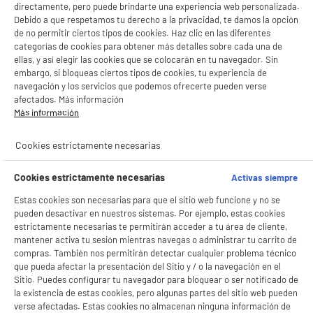
directamente, pero puede brindarte una experiencia web personalizada.
Debido a que respetamos tu derecho a la privacidad, te damos la opción
de no permitir ciertos tipos de cookies. Haz clic en las diferentes
categorías de cookies para obtener más detalles sobre cada una de
ellas, y así elegir las cookies que se colocarán en tu navegador. Sin
embargo, si bloqueas ciertos tipos de cookies, tu experiencia de
navegación y los servicios que podemos ofrecerte pueden verse
afectados. Más información
Más información
Cookies estrictamente necesarias
Cookies estrictamente necesarias
Activas siempre
Estas cookies son necesarias para que el sitio web funcione y no se
BIENVENIDO a ELECTRO
Rechazar todas
pueden desactivar en nuestros sistemas. Por ejemplo, estas cookies
estrictamente necesarias te permitirán acceder a tu área de cliente,
DEPOT
mantener activa tu sesión mientras navegas o administrar tu carrito de
Con el fin de mejorar tu experiencia, y tras tu consentimiento, ELECTRO DEPOT
compras. También nos permitirán detectar cualquier problema técnico
y sus socios utilizan cookies que procesan tus datos personales para:
que pueda afectar la presentación del Sitio y / o la navegación en el
- compartir contenido adaptado a tus preferencias
Sitio. Puedes configurar tu navegador para bloquear o ser notificado de
- ofrecer publicidad y comunicaciones personalizadas
la existencia de estas cookies, pero algunas partes del sitio web pueden
- facilitar el intercambio de contenido en las redes sociales
verse afectadas. Estas cookies no almacenan ninguna información de
- analizar el tráfico en nuestro sitio web Consulta la política de cookies.