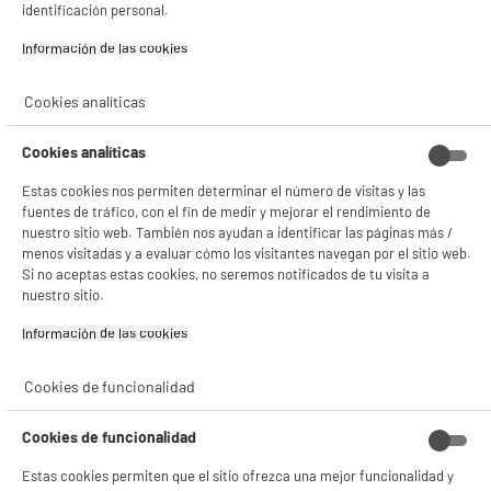
identificación personal.
Consulta la política de cookies.
.
Información de las cookies‎
Si aceptas, la experiencia será aún mejor. Si no acepta, se utilizarán cookies
estadísticas anónimas basadas en tu navegación. Puedes oponerte a su uso
gestionando sus cookies.
Cookies analíticas
¡Buena visita!
✔ ACEPTAR TODAS
Cookies analíticas
Estas cookies nos permiten determinar el número de visitas y las
Gestionar cookies
fuentes de tráfico, con el fin de medir y mejorar el rendimiento de
nuestro sitio web. También nos ayudan a identificar las páginas más /
menos visitadas y a evaluar cómo los visitantes navegan por el sitio web.
Si no aceptas estas cookies, no seremos notificados de tu visita a
nuestro sitio.
product_anchor_characteristics
Información de las cookies‎
19
€
95
Cookies de funcionalidad
Cookies de funcionalidad
Estas cookies permiten que el sitio ofrezca una mejor funcionalidad y