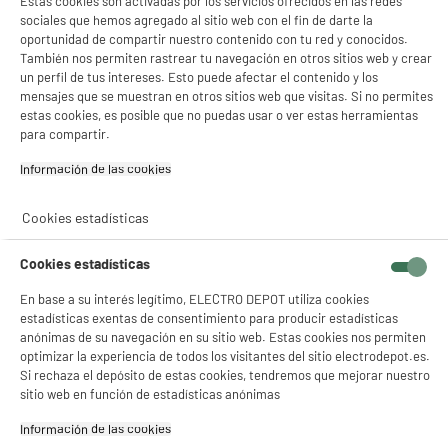
Estas cookies son activadas por los servicios ofrecidos en las redes
UV
sociales que hemos agregado al sitio web con el fin de darte la
oportunidad de compartir nuestro contenido con tu red y conocidos.
Compatible con BBQ CARBÓN
También nos permiten rastrear tu navegación en otros sitios web y crear
VALBERG CH-VAL-KETTLE57
un perfil de tus intereses. Esto puede afectar el contenido y los
Compatible con BBQ
mensajes que se muestran en otros sitios web que visitas. Si no permites
ELÉCTRICO VALBERG VAL-
estas cookies, es posible que no puedas usar o ver estas herramientas
EL2200
para compartir.
Dimensiones del producto
AL 80 cm x AN 70 cm x PR 70
Información de las cookies‎
cm
Cookies estadísticas
Dimensiones paquete
AL 5,5 cm x AN 31 cm x PR 28
cm
Cookies estadísticas
Peso bruto
1,02kg
En base a su interés legítimo, ELECTRO DEPOT utiliza cookies
Nombre del fabricante,
ELECTRO DEPOT FRANCE
estadísticas exentas de consentimiento para producir estadísticas
nombre de la empresa o marca
anónimas de su navegación en su sitio web. Estas cookies nos permiten
registrada
optimizar la experiencia de todos los visitantes del sitio electrodepot.es.
Si rechaza el depósito de estas cookies, tendremos que mejorar nuestro
Dirección de envio
1 ROUTE DE VENDEVILLE
sitio web en función de estadísticas anónimas
59155 FACHES THUMESNIL
Información de las cookies‎
correo electrónico
PRODUCTSUPPORT@CONTAC