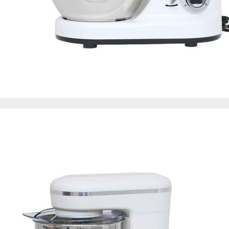
de nuestro sitio web
navegan por el sitio
Información de las
Cookies de funcio
Estas cookies permit
por terceras partes 
no funcionarán corr
Información de las
Cookies publicitar
Nuestros partners pu
crear un perfil de t
publicidad estará me
Información de las
Cookies de redes s