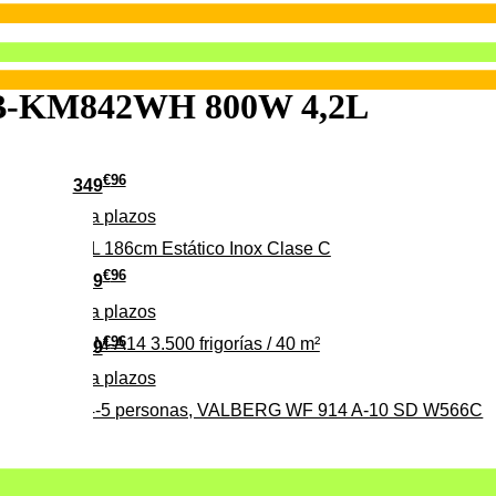
B-KM842WH 800W 4,2L
€
96
349
Pago a
plazos
 315 C 315L 186cm Estático Inox Clase C
€
96
369
Pago a
plazos
€
96
ALBERG CLIM-A14 3.500 frigorías / 40 m²
279
Pago a
plazos
0%, ideal para 4-5 personas, VALBERG WF 914 A-10 SD W566C