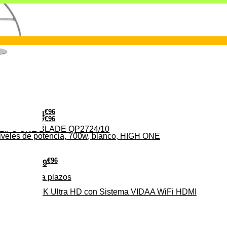
€
96
24
€
96
37
PHILIPS ONE BLADE QP2724/10
iveles de potencia, 700w, blanco, HIGH ONE
€
96
279
Pago a
plazos
HD-EL 4K Ultra HD con Sistema VIDAA WiFi HDMI