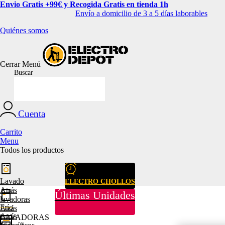
Envio Gratis +99€ y Recogida Gratis en tienda 1h
Envío a domicilio de 3 a 5 días laborables
Quiénes somos
Cerrar
Menú
Buscar
Cuenta
Carrito
Menu
Todos los productos
Lavado
ELECTRO CHOLLOS
Atrás
Últimas Unidades
lavadoras
Frío
Atrás
Atrás
LAVADORAS