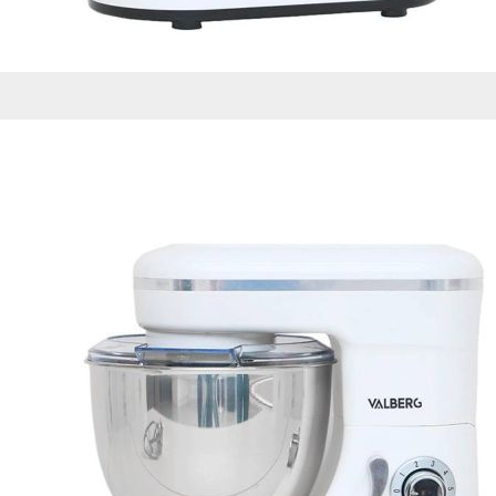
Esta información pue
que el sitio web fun
experiencia web pers
tipos de cookies. Ha
las cookies que se c
los servicios que p
Más información
Cookies estrictam
Estas cookies son ne
cookies estrictament
administrar tu carri
presentación del Sit
existencia de estas 
información de iden
Información de las
Cookies analíticas
Estas cookies nos pe