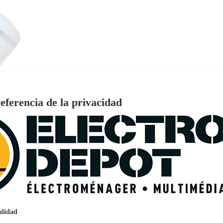
eferencia de la privacidad
€
96
159
Pago a
plazos
nción EcoTank EPSON ET-2861
alidad