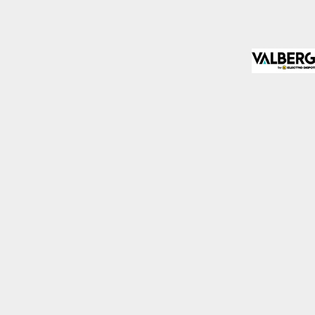
almente para garantizar
ero puede brindarte una
de no permitir ciertos
a de ellas, y así elegir
periencia de navegación y
Activas siempre
mas. Por ejemplo, estas
ientras navegas o
a afectar la
r notificado de la
o almacenan ninguna
Desactivado
 y mejorar el rendimiento