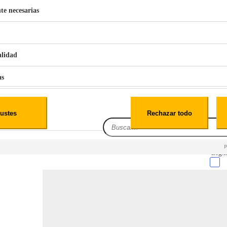
te necesarias
€
42
49
BERG 1,1L Limpia Sofás Alfombras Coche SP3
alidad
as
iales
ustes
Rechazar todo
es
Leg.I
cialidad
itio web, los datos pueden almacenarse o recuperarse de tu navegador, generalmente