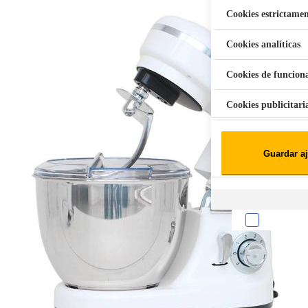
Cookies estrictamen
Cookies analíticas
Aspiradora Quitamanchas 450W VAL
Cookies de funcion
Cookies publicitari
Cookies de redes soc
Guardar aj
Cookies estadísticas
Lista de cooki
Sobre la confiden
Cuando visitas un s