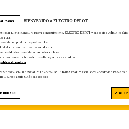
BIENVENIDO a ELECTRO DEPOT
ar todas
 mejorar tu experiencia, y tras tu consentimiento, ELECTRO DEPOT y sus socios utilizan cookies
les para:
ontenido adaptado a tus preferencias
licidad y comunicaciones personalizadas
 intercambio de contenido en las redes sociales
tráfico en nuestro sitio web Consulta la política de cookies.
política de cookies.
.
 experiencia será aún mejor. Si no acepta, se utilizarán cookies estadísticas anónimas basadas en t
te a su uso gestionando sus cookies.
ar cookies
✔ ACEP