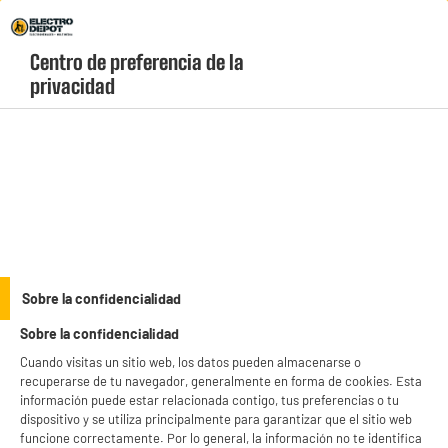
Envio Gratis +99€ y Recogida Gratis en tienda 1h
Centro de preferencia de la 
geolocation-header-icon-text
header-
Carrito
privacidad
Menú
login-
account
Utensilos de cocina
Bolsa isotérmica flexible de 24 litros con rayas
Sobre la confidencialidad
Sobre la confidencialidad
Cuando visitas un sitio web, los datos pueden almacenarse o
recuperarse de tu navegador, generalmente en forma de cookies. Esta
información puede estar relacionada contigo, tus preferencias o tu
dispositivo y se utiliza principalmente para garantizar que el sitio web
funcione correctamente. Por lo general, la información no te identifica