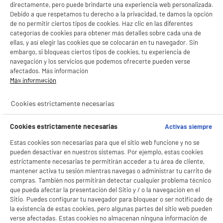
directamente, pero puede brindarte una experiencia web personalizada.
Debido a que respetamos tu derecho a la privacidad, te damos la opción
de no permitir ciertos tipos de cookies. Haz clic en las diferentes
categorías de cookies para obtener más detalles sobre cada una de
ellas, y así elegir las cookies que se colocarán en tu navegador. Sin
embargo, si bloqueas ciertos tipos de cookies, tu experiencia de
navegación y los servicios que podemos ofrecerte pueden verse
afectados. Más información
Más información
Cookies estrictamente necesarias
Cookies estrictamente necesarias
Activas siempre
Estas cookies son necesarias para que el sitio web funcione y no se
pueden desactivar en nuestros sistemas. Por ejemplo, estas cookies
estrictamente necesarias te permitirán acceder a tu área de cliente,
mantener activa tu sesión mientras navegas o administrar tu carrito de
compras. También nos permitirán detectar cualquier problema técnico
BIENVENIDO a ELECTRO
Rechazar todas
que pueda afectar la presentación del Sitio y / o la navegación en el
DEPOT
Sitio. Puedes configurar tu navegador para bloquear o ser notificado de
la existencia de estas cookies, pero algunas partes del sitio web pueden
Con el fin de mejorar tu experiencia, y tras tu consentimiento, ELECTRO DEPOT
verse afectadas. Estas cookies no almacenan ninguna información de
y sus socios utilizan cookies que procesan tus datos personales para: