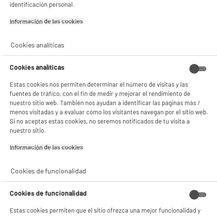
identificación personal.
- compartir contenido adaptado a tus preferencias
- ofrecer publicidad y comunicaciones personalizadas
Información de las cookies‎
- facilitar el intercambio de contenido en las redes sociales
- analizar el tráfico en nuestro sitio web Consulta la política de cookies.
Consulta la política de cookies.
.
Cookies analíticas
Si aceptas, la experiencia será aún mejor. Si no acepta, se utilizarán cookies
estadísticas anónimas basadas en tu navegación. Puedes oponerte a su uso
Cookies analíticas
gestionando sus cookies.
¡Buena visita!
Estas cookies nos permiten determinar el número de visitas y las
fuentes de tráfico, con el fin de medir y mejorar el rendimiento de
✔ ACEPTAR TODAS
nuestro sitio web. También nos ayudan a identificar las páginas más /
menos visitadas y a evaluar cómo los visitantes navegan por el sitio web.
Gestionar cookies
Si no aceptas estas cookies, no seremos notificados de tu visita a
nuestro sitio.
Información de las cookies‎
Cookies de funcionalidad
Cookies de funcionalidad
Estas cookies permiten que el sitio ofrezca una mejor funcionalidad y