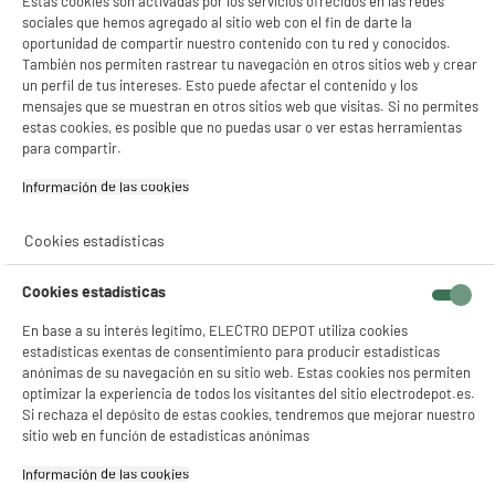
Estas cookies son activadas por los servicios ofrecidos en las redes
sociales que hemos agregado al sitio web con el fin de darte la
oportunidad de compartir nuestro contenido con tu red y conocidos.
También nos permiten rastrear tu navegación en otros sitios web y crear
un perfil de tus intereses. Esto puede afectar el contenido y los
product_anchor_characteristics
mensajes que se muestran en otros sitios web que visitas. Si no permites
estas cookies, es posible que no puedas usar o ver estas herramientas
6
€
95
para compartir.
Información de las cookies‎
Cookies estadísticas
Cookies estadísticas
En base a su interés legítimo, ELECTRO DEPOT utiliza cookies
estadísticas exentas de consentimiento para producir estadísticas
anónimas de su navegación en su sitio web. Estas cookies nos permiten
optimizar la experiencia de todos los visitantes del sitio electrodepot.es.
Garantía incluida :
3 años
Si rechaza el depósito de estas cookies, tendremos que mejorar nuestro
Hasta
agosto 2029
sitio web en función de estadísticas anónimas
Información de las cookies‎