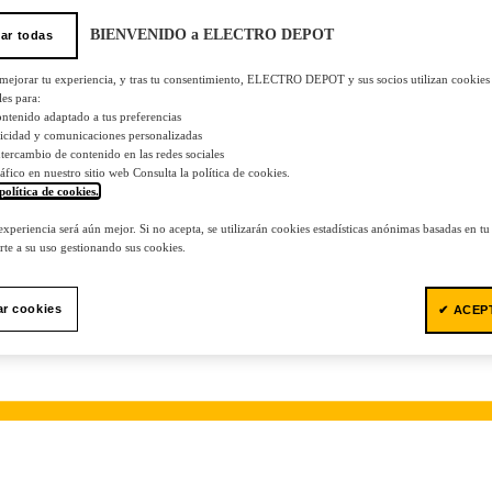
BIENVENIDO a ELECTRO DEPOT
ar todas
 mejorar tu experiencia, y tras tu consentimiento, ELECTRO DEPOT y sus socios utilizan cookies
les para:
ontenido adaptado a tus preferencias
licidad y comunicaciones personalizadas
 intercambio de contenido en las redes sociales
tráfico en nuestro sitio web Consulta la política de cookies.
política de cookies.
.
 experiencia será aún mejor. Si no acepta, se utilizarán cookies estadísticas anónimas basadas en t
te a su uso gestionando sus cookies.
ar cookies
✔ ACEP