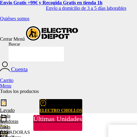
Envio Gratis +99€ y Recogida Gratis en tienda 1h
Envío a domicilio de 3 a 5 días laborables
Quiénes somos
Cerrar
Menú
Buscar
Cuenta
Carrito
Menu
Todos los productos
Lavado
ELECTRO CHOLLOS
Atrás
Últimas Unidades
lavadoras
Frío
Atrás
Atrás
LAVADORAS