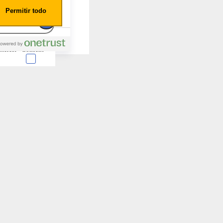
Permitir todo
nterest
Consent
 en forma de cookies.
almente para garantizar
ero puede brindarte una
de no permitir ciertos
a de ellas, y así elegir
periencia de navegación y
Activas siempre