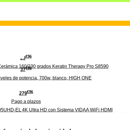
€
96
29
erámica 160/230 grados Keratin Therapy Pro S8590
€
96
37
iveles de potencia, 700w, blanco, HIGH ONE
€
96
279
Pago a
plazos
HD-EL 4K Ultra HD con Sistema VIDAA WiFi HDMI