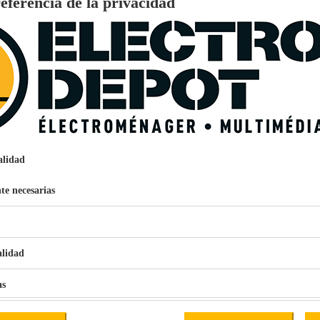
eferencia de la privacidad
.
35L
Color disponible en tienda. Envío aleatorio si es a distancia.
Varios Colores
AL 24 cm x AN 48 cm x PR 28 cm
AL 4 cm x AN 48 cm x PR 28 cm
0,531kg
alidad
ada
KOOPMAN INTERNATIONAL
DISTELWEG 88 1031 HH AMSTERDAM
te necesarias
INFO@KOOPMANINT.COM
10004636
€
96
159
Pago a
plazos
alidad
nción EcoTank EPSON ET-2861
as
iales