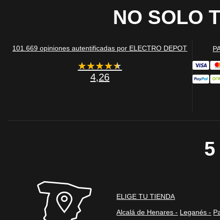
NO SOLO 
Información de las
Cookies publicitar
101.669 opiniones autentificadas por ELECTRO DEPOT
P
Nuestros partners pu
★★★★★
★★★★★
crear un perfil de t
publicidad estará me
4,26
Información de las
Cookies de redes s
Estas cookies son ac
5
la oportunidad de c
sitios web y crear u
que visitas. Si no p
Información de las
ELIGE TU TIENDA
Cookies estadístic
Alcalá de Henares -
Leganés -
Pa