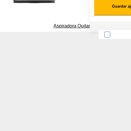
Guardar aj
Cookies estadísticas
Lista de cooki
Aspiradora Quitamanchas 450W VAL
Sobre la confiden
Cuando visitas un s
Esta información pue
que el sitio web fun
experiencia web pers
tipos de cookies. Ha
las cookies que se c
los servicios que p
Más información
Cookies estrictam