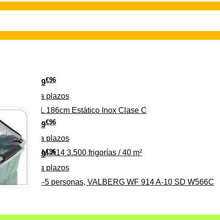
€
96
349
Pago a
plazos
 315 C 315L 186cm Estático Inox Clase C
€
96
369
Pago a
plazos
€
96
ALBERG CLIM-A14 3.500 frigorías / 40 m²
279
Pago a
plazos
0%, ideal para 4-5 personas, VALBERG WF 914 A-10 SD W566C