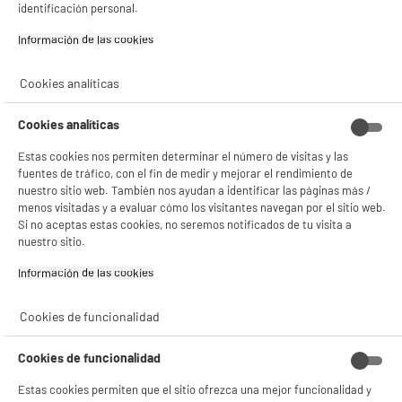
identificación personal.
Garantía incluida :
3 años
✔ ACEPTAR TODAS
Información de las cookies‎
Hasta
agosto 2029
Gestionar cookies
Cookies analíticas
Características
Cookies analíticas
Marca
.
Estas cookies nos permiten determinar el número de visitas y las
fuentes de tráfico, con el fin de medir y mejorar el rendimiento de
Tipo de producto
Bolsas de basura
nuestro sitio web. También nos ayudan a identificar las páginas más /
menos visitadas y a evaluar cómo los visitantes navegan por el sitio web.
Colores
Verde
Si no aceptas estas cookies, no seremos notificados de tu visita a
nuestro sitio.
Materia principal
Plástico
Información de las cookies‎
Dimensiones del producto
AL 5 cm x AN 22,5 cm x PR 5
cm
Cookies de funcionalidad
Dimensiones paquete
AL 5 cm x AN 22,25 cm x PR 5
cm
Cookies de funcionalidad
Características adicionales
Bolsas de basura 50L en
Estas cookies permiten que el sitio ofrezca una mejor funcionalidad y
plástico reciclado