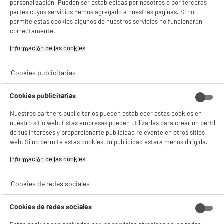
personalización. Pueden ser establecidas por nosotros o por terceras
Cierres deslizantes
partes cuyos servicios hemos agregado a nuestras páginas. Si no
Dimensiones 68x70cm
permite estas cookies algunos de nuestros servicios no funcionarán
correctamente.
Peso neto
0,35kg
Información de las cookies‎
Nombre del fabricante,
CARTINDUSTRIA VENETA
nombre de la empresa o marca
S.R.L
registrada
Cookies publicitarias
Dirección de envio
VIA MONTE GRAPPA 5 36050
Cookies publicitarias
QUINTO VICENTINO (VI)
Nuestros partners publicitarios pueden establecer estas cookies en
correo electrónico
INFO@VENETACART.COM
nuestro sitio web. Estas empresas pueden utilizarlas para crear un perfil
de tus intereses y proporcionarte publicidad relevante en otros sitios
Código del artículo
981601
web. Si no permite estas cookies, tu publicidad estará menos dirigida.
Información de las cookies‎
Cookies de redes sociales
Cookies de redes sociales