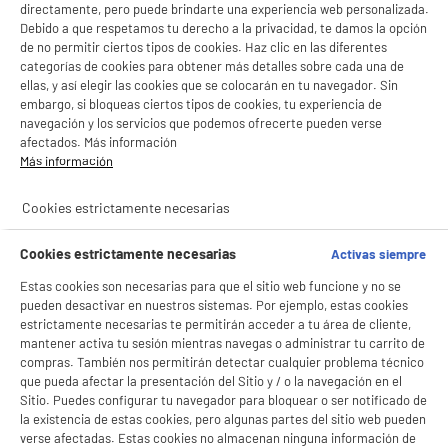
directamente, pero puede brindarte una experiencia web personalizada.
Debido a que respetamos tu derecho a la privacidad, te damos la opción
de no permitir ciertos tipos de cookies. Haz clic en las diferentes
categorías de cookies para obtener más detalles sobre cada una de
ellas, y así elegir las cookies que se colocarán en tu navegador. Sin
embargo, si bloqueas ciertos tipos de cookies, tu experiencia de
navegación y los servicios que podemos ofrecerte pueden verse
afectados. Más información
Más información
product_anchor_characteristics
BIENVENIDO a ELECTRO
Rechazar todas
Cookies estrictamente necesarias
DEPOT
1
€
98
Cookies estrictamente necesarias
Activas siempre
Con el fin de mejorar tu experiencia, y tras tu consentimiento, ELECTRO DEPOT
y sus socios utilizan cookies que procesan tus datos personales para:
Estas cookies son necesarias para que el sitio web funcione y no se
- compartir contenido adaptado a tus preferencias
pueden desactivar en nuestros sistemas. Por ejemplo, estas cookies
- ofrecer publicidad y comunicaciones personalizadas
- facilitar el intercambio de contenido en las redes sociales
estrictamente necesarias te permitirán acceder a tu área de cliente,
- analizar el tráfico en nuestro sitio web Consulta la política de cookies.
mantener activa tu sesión mientras navegas o administrar tu carrito de
Consulta la política de cookies.
.
compras. También nos permitirán detectar cualquier problema técnico
que pueda afectar la presentación del Sitio y / o la navegación en el
Si aceptas, la experiencia será aún mejor. Si no acepta, se utilizarán cookies
Sitio. Puedes configurar tu navegador para bloquear o ser notificado de
estadísticas anónimas basadas en tu navegación. Puedes oponerte a su uso
la existencia de estas cookies, pero algunas partes del sitio web pueden
gestionando sus cookies.
verse afectadas. Estas cookies no almacenan ninguna información de
¡Buena visita!