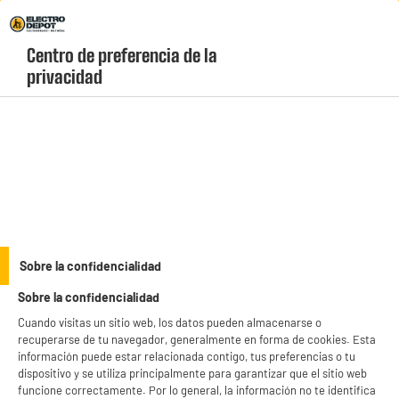
Envio Gratis +99€ y Recogida Gratis en tienda 1h
Centro de preferencia de la 
geolocation-header-icon-text
header-
Carrito
privacidad
Menú
login-
account
Droguería
Bolsas de basura x10 50L
Sobre la confidencialidad
Sobre la confidencialidad
Cuando visitas un sitio web, los datos pueden almacenarse o
recuperarse de tu navegador, generalmente en forma de cookies. Esta
información puede estar relacionada contigo, tus preferencias o tu
dispositivo y se utiliza principalmente para garantizar que el sitio web
funcione correctamente. Por lo general, la información no te identifica