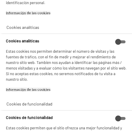
identificación personal.
Garantía incluida :
3 años
✔ ACEPTAR TODAS
Hasta
agosto 2029
Información de las cookies‎
Gestionar cookies
Cookies analíticas
Características
Cookies analíticas
Marca
.
Estas cookies nos permiten determinar el número de visitas y las
Tipo de producto
Bolsas de basura
fuentes de tráfico, con el fin de medir y mejorar el rendimiento de
nuestro sitio web. También nos ayudan a identificar las páginas más /
Colores
Negro
menos visitadas y a evaluar cómo los visitantes navegan por el sitio web.
Si no aceptas estas cookies, no seremos notificados de tu visita a
Materia principal
Plástico
nuestro sitio.
Dimensiones paquete
AL 6 cm x AN 20 cm x PR 6
Información de las cookies‎
cm
Características adicionales
Bolsas de basura 30L en
Cookies de funcionalidad
plástico reciclado
Cierres deslizantes
Cookies de funcionalidad
Dimensiones 50x65cm
Estas cookies permiten que el sitio ofrezca una mejor funcionalidad y
Peso neto
0,254kg