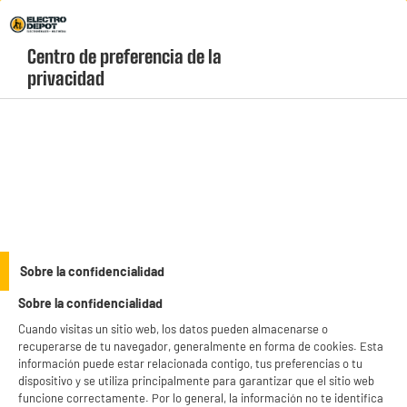
Envio Gratis +99€ y Recogida Gratis en tienda 1h
Centro de preferencia de la 
geolocation-header-icon-text
header-
Carrito
privacidad
Menú
login-
account
Droguería
Pack 20 bolsas de basura 30 litros 50x65 cm
Sobre la confidencialidad
Sobre la confidencialidad
Cuando visitas un sitio web, los datos pueden almacenarse o
recuperarse de tu navegador, generalmente en forma de cookies. Esta
información puede estar relacionada contigo, tus preferencias o tu
dispositivo y se utiliza principalmente para garantizar que el sitio web
funcione correctamente. Por lo general, la información no te identifica