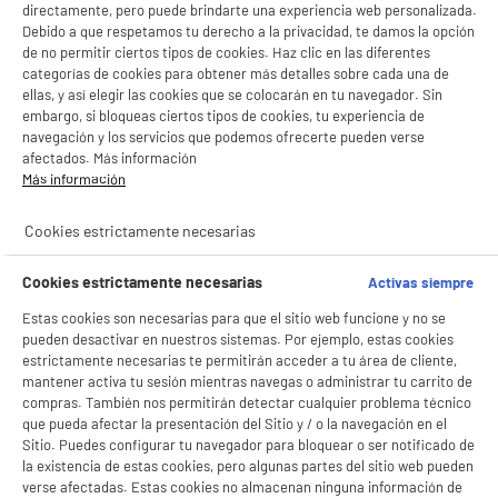
directamente, pero puede brindarte una experiencia web personalizada.
Debido a que respetamos tu derecho a la privacidad, te damos la opción
de no permitir ciertos tipos de cookies. Haz clic en las diferentes
categorías de cookies para obtener más detalles sobre cada una de
ellas, y así elegir las cookies que se colocarán en tu navegador. Sin
embargo, si bloqueas ciertos tipos de cookies, tu experiencia de
navegación y los servicios que podemos ofrecerte pueden verse
afectados. Más información
Más información
product_anchor_characteristics
BIENVENIDO a ELECTRO
Rechazar todas
Cookies estrictamente necesarias
DEPOT
1
€
96
Con el fin de mejorar tu experiencia, y tras tu consentimiento, ELECTRO DEPOT
Cookies estrictamente necesarias
Activas siempre
y sus socios utilizan cookies que procesan tus datos personales para:
- compartir contenido adaptado a tus preferencias
Estas cookies son necesarias para que el sitio web funcione y no se
- ofrecer publicidad y comunicaciones personalizadas
pueden desactivar en nuestros sistemas. Por ejemplo, estas cookies
- facilitar el intercambio de contenido en las redes sociales
estrictamente necesarias te permitirán acceder a tu área de cliente,
- analizar el tráfico en nuestro sitio web Consulta la política de cookies.
mantener activa tu sesión mientras navegas o administrar tu carrito de
Consulta la política de cookies.
.
compras. También nos permitirán detectar cualquier problema técnico
que pueda afectar la presentación del Sitio y / o la navegación en el
Si aceptas, la experiencia será aún mejor. Si no acepta, se utilizarán cookies
estadísticas anónimas basadas en tu navegación. Puedes oponerte a su uso
Sitio. Puedes configurar tu navegador para bloquear o ser notificado de
gestionando sus cookies.
la existencia de estas cookies, pero algunas partes del sitio web pueden
¡Buena visita!
verse afectadas. Estas cookies no almacenan ninguna información de