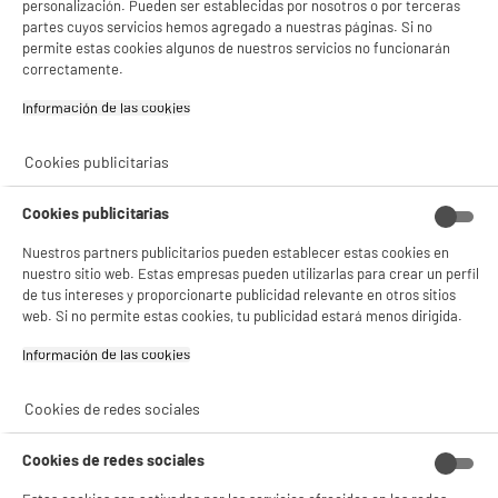
personalización. Pueden ser establecidas por nosotros o por terceras
partes cuyos servicios hemos agregado a nuestras páginas. Si no
Nombre del fabricante,
CARTINDUSTRIA VENETA
permite estas cookies algunos de nuestros servicios no funcionarán
nombre de la empresa o marca
S.R.L
correctamente.
registrada
Información de las cookies‎
Dirección de envio
VIA MONTE GRAPPA 5 36050
QUINTO VICENTINO (VI)
Cookies publicitarias
correo electrónico
INFO@VENETACART.COM
Cookies publicitarias
Código del artículo
981530
Nuestros partners publicitarios pueden establecer estas cookies en
nuestro sitio web. Estas empresas pueden utilizarlas para crear un perfil
de tus intereses y proporcionarte publicidad relevante en otros sitios
web. Si no permite estas cookies, tu publicidad estará menos dirigida.
Información de las cookies‎
Cookies de redes sociales
Cookies de redes sociales