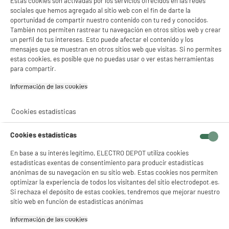
Garantía incluida :
3 años
Estas cookies son activadas por los servicios ofrecidos en las redes
sociales que hemos agregado al sitio web con el fin de darte la
Hasta
agosto 2029
oportunidad de compartir nuestro contenido con tu red y conocidos.
También nos permiten rastrear tu navegación en otros sitios web y crear
un perfil de tus intereses. Esto puede afectar el contenido y los
Características
mensajes que se muestran en otros sitios web que visitas. Si no permites
estas cookies, es posible que no puedas usar o ver estas herramientas
Marca
VALBERG
para compartir.
Tipo
Campana Decorativa
Información de las cookies‎
Tipo de extracción
Evacuación exterior y
Cookies estadísticas
reciclaje
Potencia de extracción
585m³/h
Cookies estadísticas
Número de velocidades
3
En base a su interés legítimo, ELECTRO DEPOT utiliza cookies
estadísticas exentas de consentimiento para producir estadísticas
Potencia del motor
160W
anónimas de su navegación en su sitio web. Estas cookies nos permiten
optimizar la experiencia de todos los visitantes del sitio electrodepot.es.
Iluminación
Sí, Led
Si rechaza el depósito de estas cookies, tendremos que mejorar nuestro
sitio web en función de estadísticas anónimas
Filtro de grasa
Aluminio autoportantes
lavables en lavavajillas
Información de las cookies‎