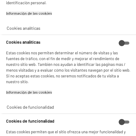
identificación personal.
Con el fin de mejorar tu experiencia, y tras tu consentimiento, ELECTRO DEPOT
product_anchor_characteristics
y sus socios utilizan cookies que procesan tus datos personales para:
Información de las cookies‎
- compartir contenido adaptado a tus preferencias
- ofrecer publicidad y comunicaciones personalizadas
199
€
96
- facilitar el intercambio de contenido en las redes sociales
Cookies analíticas
- analizar el tráfico en nuestro sitio web Consulta la política de cookies.
0
€
10
Cuyo
Consulta la política de cookies.
.
1
€
20
Cuyo
Cookies analíticas
Descarga el ficha de producto
Si aceptas, la experiencia será aún mejor. Si no acepta, se utilizarán cookies
Estas cookies nos permiten determinar el número de visitas y las
estadísticas anónimas basadas en tu navegación. Puedes oponerte a su uso
gestionando sus cookies.
fuentes de tráfico, con el fin de medir y mejorar el rendimiento de
¡Buena visita!
nuestro sitio web. También nos ayudan a identificar las páginas más /
menos visitadas y a evaluar cómo los visitantes navegan por el sitio web.
✔ ACEPTAR TODAS
Si no aceptas estas cookies, no seremos notificados de tu visita a
nuestro sitio.
Gestionar cookies
Información de las cookies‎
Cookies de funcionalidad
Comprados juntos habitualmente
Cookies de funcionalidad
BY ELECTRODEPOT
Estas cookies permiten que el sitio ofrezca una mejor funcionalidad y