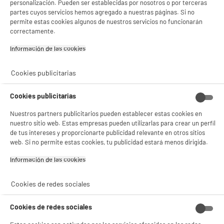
personalización. Pueden ser establecidas por nosotros o por terceras
A
++
partes cuyos servicios hemos agregado a nuestras páginas. Si no
permite estas cookies algunos de nuestros servicios no funcionarán
correctamente.
Información de las cookies‎
Cookies publicitarias
CAMPANA
FILTRO CARBÓN UNIV
DECORATIVA
SUJECIÓN
INCLINADA 90cm,
ELECTRODEPOT
Cookies publicitarias
199
9
€96
€90
585m3/h, Negra, Clase
A++, VALBERG CIH 90
Nuestros partners publicitarios pueden establecer estas cookies en
EGK 302C V
nuestro sitio web. Estas empresas pueden utilizarlas para crear un perfil
Total Price :
209.86€
de tus intereses y proporcionarte publicidad relevante en otros sitios
web. Si no permite estas cookies, tu publicidad estará menos dirigida.
Información de las cookies‎
Recogemos tu antiguo dispositivo
Cookies de redes sociales
Recogemos
gratuitamente
tu antiguo
electrodoméstico.
Más información
Cookies de redes sociales