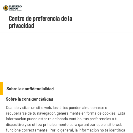
Envio Gratis +99€ y Recogida Gratis en tienda 1h
Centro de preferencia de la 
geolocation-header-icon-text
header-
Carrito
privacidad
Menú
login-
account
Campanas decorativas
BY ELECTRODEPOT
Sobre la confidencialidad
CAMPANA DECORATIVA INCLINADA 90cm, 585m3/h,
Sobre la confidencialidad
Negra, Clase A++, VALBERG CIH 90 EGK 302C V
Cuando visitas un sitio web, los datos pueden almacenarse o
recuperarse de tu navegador, generalmente en forma de cookies. Esta
información puede estar relacionada contigo, tus preferencias o tu
dispositivo y se utiliza principalmente para garantizar que el sitio web
funcione correctamente. Por lo general, la información no te identifica