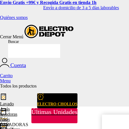
Envio Gratis +99€ y Recogida Gratis en tienda 1h
Envío a domicilio de 3 a 5 días laborables
Quiénes somos
Cerrar
Menú
Buscar
Cuenta
Carrito
Menu
Todos los productos
Lavado
ELECTRO CHOLLOS
Atrás
Últimas Unidades
lavadoras
Frío
Atrás
Atrás
LAVADORAS