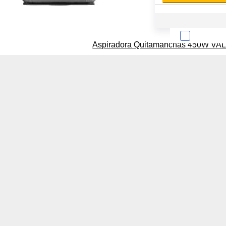
Aspiradora Quitamanchas 450W VAL
Sobre la confiden
Cuando visitas un s
Esta información pue
que el sitio web fun
experiencia web pers
tipos de cookies. Ha
las cookies que se c
los servicios que p
Más información
Cookies estrictam
Estas cookies son ne
cookies estrictament