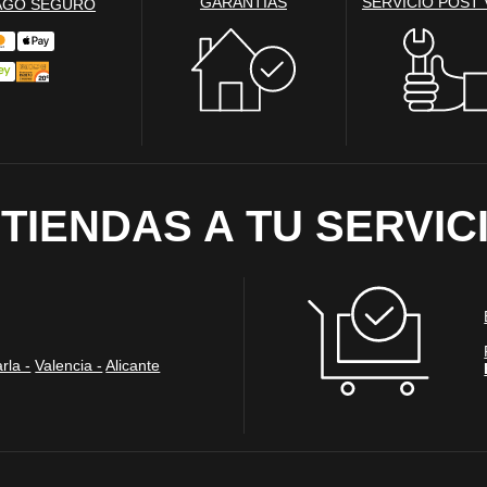
GARANTÍAS
SERVICIO POST
AGO SEGURO
ias
blicitarios pueden establecer estas cookies en nuestro sitio web. Estas empresas pue
us intereses y proporcionarte publicidad relevante en otros sitios web. Si no permite e
nos dirigida.
 cookies‎
 TIENDAS A TU SERVIC
ociales
tivadas por los servicios ofrecidos en las redes sociales que hemos agregado al sitio
ompartir nuestro contenido con tu red y conocidos. También nos permiten rastrear t
n perfil de tus intereses. Esto puede afectar el contenido y los mensajes que se muest
ermites estas cookies, es posible que no puedas usar o ver estas herramientas para co
 cookies‎
rla -
Valencia -
Alicante
as
s legítimo, ELECTRO DEPOT utiliza cookies estadísticas exentas de consentimiento
s de su navegación en su sitio web. Estas cookies nos permiten optimizar la experi