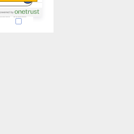
nterest
Consent
 en forma de cookies.
almente para garantizar
ero puede brindarte una
de no permitir ciertos
a de ellas, y así elegir
periencia de navegación y
Activas siempre
mas. Por ejemplo, estas
ientras navegas o