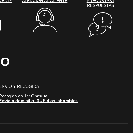
 VENTA
ATENCIÓN AL CLIENTE
PREGUNTAS /
RESPUESTAS
Desactivado
den utilizarlas para
stas cookies, tu
IO
Desactivado
 web con el fin de darte
u navegación en otros
ran en otros sitios web
mpartir.
ENVÍO Y RECOGIDA
Recogida en 1h:
Gratuita
Envío a domicilio: 3 - 5 días laborables
Activo
 para producir
encia de todos los