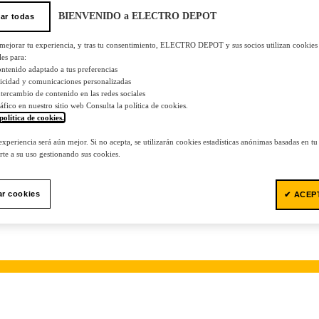
BIENVENIDO a ELECTRO DEPOT
ar todas
 mejorar tu experiencia, y tras tu consentimiento, ELECTRO DEPOT y sus socios utilizan cookies
les para:
ontenido adaptado a tus preferencias
licidad y comunicaciones personalizadas
 intercambio de contenido en las redes sociales
tráfico en nuestro sitio web Consulta la política de cookies.
política de cookies.
.
 experiencia será aún mejor. Si no acepta, se utilizarán cookies estadísticas anónimas basadas en t
te a su uso gestionando sus cookies.
ar cookies
✔ ACEP