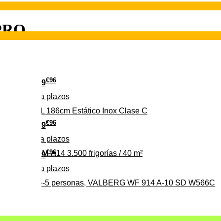
 PRO
€
96
349
Pago a
plazos
 315 C 315L 186cm Estático Inox Clase C
€
96
369
Pago a
plazos
€
96
ALBERG CLIM-A14 3.500 frigorías / 40 m²
279
Pago a
plazos
0%, ideal para 4-5 personas, VALBERG WF 914 A-10 SD W566C