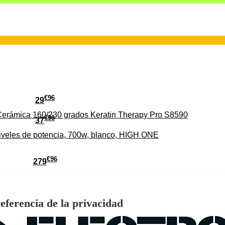
€
96
29
erámica 160/230 grados Keratin Therapy Pro S8590
€
96
37
iveles de potencia, 700w, blanco, HIGH ONE
€
96
279
Pago a
plazos
HD-EL 4K Ultra HD con Sistema VIDAA WiFi HDMI
eferencia de la privacidad
WE