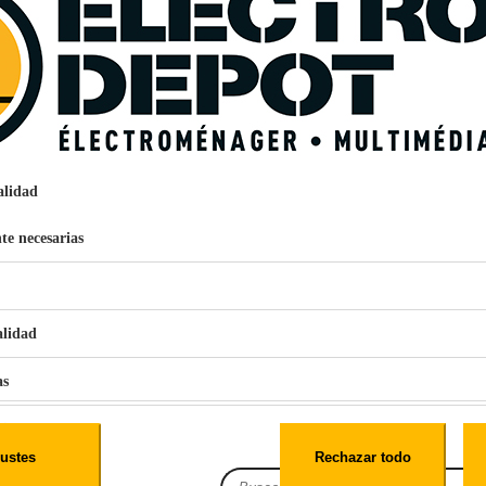
concha
Iphone 12S, Iphone 12
Transparente
100% PRECIOS BAJOS
IPHONE 12/12S TPU
0,007kg
ada
MGF - GROUPE WE CONNECT
58 RUE DE LAMIRAULT ZI DE LAMIRAULT 77090 COLLE
alidad
CONTACT@CONNECT-WE.COM
970543
te necesarias
alidad
€
96
159
Pago a
plazos
as
nción EcoTank EPSON ET-2861
iales
ustes
Rechazar todo
es