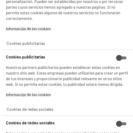
personalización. Pueden ser establecidas por nosotros o por terceras
partes cuyos servicios hemos agregado a nuestras páginas. Si no
Recogemos tu antiguo dispositivo
permite estas cookies algunos de nuestros servicios no funcionarán
Recogemos
gratuitamente
tu antiguo
correctamente.
electrodoméstico.
Más información
Información de las cookies‎
Garantía incluida :
3 años
Cookies publicitarias
Hasta
agosto 2029
Cookies publicitarias
Características
Nuestros partners publicitarios pueden establecer estas cookies en
nuestro sitio web. Estas empresas pueden utilizarlas para crear un perfil
Marca
VARTA
de tus intereses y proporcionarte publicidad relevante en otros sitios
web. Si no permite estas cookies, tu publicidad estará menos dirigida.
Potencia
5V
Información de las cookies‎
Recargable
Sí
Cookies de redes sociales
Número de pilas
4
Advertencia
Peligroso. Lea las
Cookies de redes sociales
advertencias de uso.