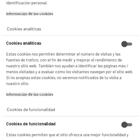
identificación personal.
¡Buena visita!
Información de las cookies‎
Comprados juntos habitualmente
✔ ACEPTAR TODAS
Cookies analíticas
Gestionar cookies
BY ELECTRODEPOT
Cookies analíticas
Estas cookies nos permiten determinar el número de visitas y las
fuentes de tráfico, con el fin de medir y mejorar el rendimiento de
nuestro sitio web. También nos ayudan a identificar las páginas más /
menos visitadas y a evaluar cómo los visitantes navegan por el sitio web.
Si no aceptas estas cookies, no seremos notificados de tu visita a
nuestro sitio.
Cargador USB VARTA +
Pack pilas recargables
4 pilas recargables AA
ELECTRO DEPOT LR03
Información de las cookies‎
LR06 2.100 mAh
AAA x 4 uds 800 mAh
9
3
€96
€96
Cookies de funcionalidad
Total Price :
13.92€
Cookies de funcionalidad
Estas cookies permiten que el sitio ofrezca una mejor funcionalidad y