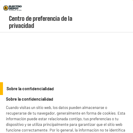
Envio Gratis +99€ y Recogida Gratis en tienda 1h
Centro de preferencia de la 
geolocation-header-icon-text
header-
Carrito
privacidad
Menú
login-
account
Pilas y cargadores
Cargador USB VARTA + 4 pilas recargables AA LR06
2.100 mAh
Sobre la confidencialidad
Sobre la confidencialidad
Cuando visitas un sitio web, los datos pueden almacenarse o
recuperarse de tu navegador, generalmente en forma de cookies. Esta
información puede estar relacionada contigo, tus preferencias o tu
dispositivo y se utiliza principalmente para garantizar que el sitio web
funcione correctamente. Por lo general, la información no te identifica