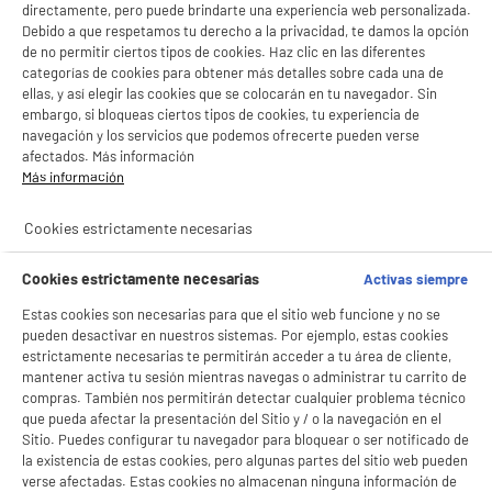
directamente, pero puede brindarte una experiencia web personalizada.
Debido a que respetamos tu derecho a la privacidad, te damos la opción
de no permitir ciertos tipos de cookies. Haz clic en las diferentes
categorías de cookies para obtener más detalles sobre cada una de
ellas, y así elegir las cookies que se colocarán en tu navegador. Sin
embargo, si bloqueas ciertos tipos de cookies, tu experiencia de
navegación y los servicios que podemos ofrecerte pueden verse
afectados. Más información
Más información
product_anchor_characteristics
Cookies estrictamente necesarias
BIENVENIDO a ELECTRO
Rechazar todas
9
DEPOT
€
96
Cookies estrictamente necesarias
Activas siempre
Con el fin de mejorar tu experiencia, y tras tu consentimiento, ELECTRO DEPOT
Estas cookies son necesarias para que el sitio web funcione y no se
0
€
01
Cuyo
y sus socios utilizan cookies que procesan tus datos personales para:
pueden desactivar en nuestros sistemas. Por ejemplo, estas cookies
- compartir contenido adaptado a tus preferencias
estrictamente necesarias te permitirán acceder a tu área de cliente,
- ofrecer publicidad y comunicaciones personalizadas
mantener activa tu sesión mientras navegas o administrar tu carrito de
- facilitar el intercambio de contenido en las redes sociales
- analizar el tráfico en nuestro sitio web Consulta la política de cookies.
compras. También nos permitirán detectar cualquier problema técnico
Consulta la política de cookies.
.
que pueda afectar la presentación del Sitio y / o la navegación en el
Sitio. Puedes configurar tu navegador para bloquear o ser notificado de
Si aceptas, la experiencia será aún mejor. Si no acepta, se utilizarán cookies
la existencia de estas cookies, pero algunas partes del sitio web pueden
estadísticas anónimas basadas en tu navegación. Puedes oponerte a su uso
verse afectadas. Estas cookies no almacenan ninguna información de
gestionando sus cookies.