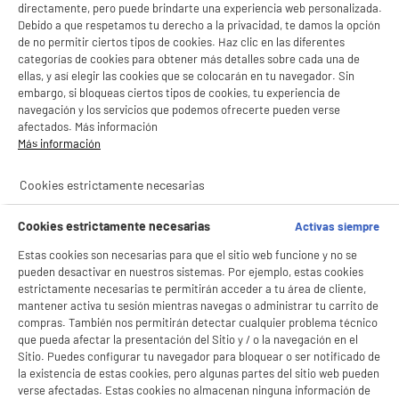
directamente, pero puede brindarte una experiencia web personalizada.
Debido a que respetamos tu derecho a la privacidad, te damos la opción
BY ELECTRODEPOT
de no permitir ciertos tipos de cookies. Haz clic en las diferentes
categorías de cookies para obtener más detalles sobre cada una de
DESTRUCTORA DE PAPEL ELECTRO DEPOT
ellas, y así elegir las cookies que se colocarán en tu navegador. Sin
Dimensiones : AL 32,2 cm x AN 28,5 cm x PR
embargo, si bloqueas ciertos tipos de cookies, tu experiencia de
13,5 cm
BIENVENIDO a ELECTRO
Rechazar todas
navegación y los servicios que podemos ofrecerte pueden verse
Tipo de producto : DESTRUCTOR
afectados. Más información
DEPOT
19
€
96
Más información
Con el fin de mejorar tu experiencia, y tras tu consentimiento, ELECTRO DEPOT
y sus socios utilizan cookies que procesan tus datos personales para:
★★★★★
★★★★★
Cookies estrictamente necesarias
- compartir contenido adaptado a tus preferencias
4.4
/5
(
59
)
- ofrecer publicidad y comunicaciones personalizadas
- facilitar el intercambio de contenido en las redes sociales
Cookies estrictamente necesarias
Activas siempre
compare_product
- analizar el tráfico en nuestro sitio web Consulta la política de cookies.
Consulta la política de cookies.
.
Estas cookies son necesarias para que el sitio web funcione y no se
pueden desactivar en nuestros sistemas. Por ejemplo, estas cookies
Si aceptas, la experiencia será aún mejor. Si no acepta, se utilizarán cookies
estrictamente necesarias te permitirán acceder a tu área de cliente,
estadísticas anónimas basadas en tu navegación. Puedes oponerte a su uso
mantener activa tu sesión mientras navegas o administrar tu carrito de
gestionando sus cookies.
Barra de sonido TRUST AXON para PC
¡Buena visita!
compras. También nos permitirán detectar cualquier problema técnico
que pueda afectar la presentación del Sitio y / o la navegación en el
Tipo : Altavoz/barra de sonido
Sitio. Puedes configurar tu navegador para bloquear o ser notificado de
✔ ACEPTAR TODAS
suministro :
la existencia de estas cookies, pero algunas partes del sitio web pueden
18
€
96
verse afectadas. Estas cookies no almacenan ninguna información de
Gestionar cookies