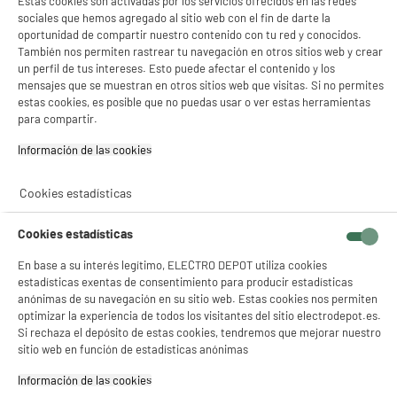
Estas cookies son activadas por los servicios ofrecidos en las redes
compare_product
sociales que hemos agregado al sitio web con el fin de darte la
oportunidad de compartir nuestro contenido con tu red y conocidos.
También nos permiten rastrear tu navegación en otros sitios web y crear
un perfil de tus intereses. Esto puede afectar el contenido y los
mensajes que se muestran en otros sitios web que visitas. Si no permites
estas cookies, es posible que no puedas usar o ver estas herramientas
para compartir.
Auricular con micrófono BLUESTORK MC501
Información de las cookies‎
sistema : Cascos micrófono inalámbricos
Compatibilidad de hardware :
Consolas,Universal
Cookies estadísticas
28
€
94
★★★★★
★★★★★
Cookies estadísticas
3.4
/5
(
13
)
En base a su interés legítimo, ELECTRO DEPOT utiliza cookies
compare_product
estadísticas exentas de consentimiento para producir estadísticas
anónimas de su navegación en su sitio web. Estas cookies nos permiten
optimizar la experiencia de todos los visitantes del sitio electrodepot.es.
Si rechaza el depósito de estas cookies, tendremos que mejorar nuestro
sitio web en función de estadísticas anónimas
Barra de sonido gaming NOVA para PC Bluetooth
Información de las cookies‎
URSAE-GS205 RGB