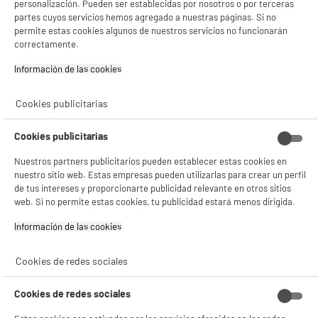
personalización. Pueden ser establecidas por nosotros o por terceras
Sitema de Altavoces 2.1 TRUST Avora con
partes cuyos servicios hemos agregado a nuestras páginas. Si no
subwofer
permite estas cookies algunos de nuestros servicios no funcionarán
correctamente.
Tipo : Altavoz 2.1
suministro :
Información de las cookies‎
22
€
94
★★★★★
★★★★★
4
/5
(
39
)
Cookies publicitarias
compare_product
Cookies publicitarias
Nuestros partners publicitarios pueden establecer estas cookies en
nuestro sitio web. Estas empresas pueden utilizarlas para crear un perfil
de tus intereses y proporcionarte publicidad relevante en otros sitios
ELECTROCHOLLOS
web. Si no permite estas cookies, tu publicidad estará menos dirigida.
Micrófono negro TRUST YUNIX
Información de las cookies‎
sistema : Micrófono
Compatibilidad de hardware : Sistema
Operativo Chrome,Mac Os,Ordenador
Cookies de redes sociales
Personal,Windows
25
€
94
Cookies de redes sociales