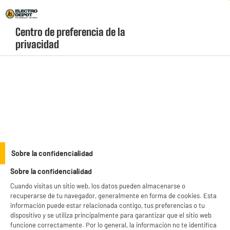
Envio Gratis +99€ y Recogida Gratis en tienda 1h
Centro de preferencia de la 
geolocation-header-icon-text
header-
Carrito
privacidad
Menú
login-
account
Periféricos y accesorios gaming
(7 produits)
Sube de nivel tu setup con nuestra selección de
accesorios gaming baratos
y
periféricos de alto rendimiento en Electro Depot. Encuentra teclados mecánicos,
ratones RGB de alta precisión, auriculares con sonido envolvente y alfombrillas
see_more_label
Sobre la confidencialidad
XXL de las mejores marcas del sector. ¡Consigue la máxima ventaja competitiva
al precio más bajo del mercado!
Sobre la confidencialidad
productItem_availability_txt-
productItem__availability-
Cuando visitas un sitio web, los datos pueden almacenarse o
current-store
change-btn
recuperarse de tu navegador, generalmente en forma de cookies. Esta
LEGANÉS, MADRID
información puede estar relacionada contigo, tus preferencias o tu
dispositivo y se utiliza principalmente para garantizar que el sitio web
product_list_sticky_button_Filter
product_list_stic
funcione correctamente. Por lo general, la información no te identifica