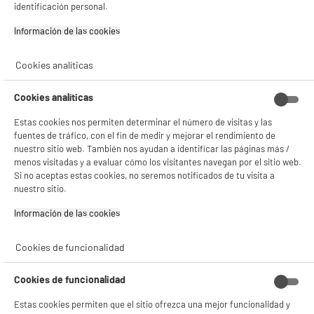
identificación personal.
★★★★★
★★★★★
4.6
/5
(
52
)
Información de las cookies‎
compare_product
Cookies analíticas
Cookies analíticas
PRECIO IMBATIBLE
Estas cookies nos permiten determinar el número de visitas y las
DUO DE ALTAVOCES PARA PC USB 2.0 CON CABLE
fuentes de tráfico, con el fin de medir y mejorar el rendimiento de
APM
nuestro sitio web. También nos ayudan a identificar las páginas más /
Tipo : Altavoz 2.0
menos visitadas y a evaluar cómo los visitantes navegan por el sitio web.
suministro :
Si no aceptas estas cookies, no seremos notificados de tu visita a
6
€
94
nuestro sitio.
Información de las cookies‎
★★★★★
★★★★★
4.4
/5
(
74
)
Cookies de funcionalidad
compare_product
Cookies de funcionalidad
Estas cookies permiten que el sitio ofrezca una mejor funcionalidad y