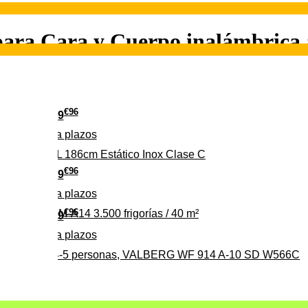
ara Cara y Cuerpo inalámbrica
€
96
349
Pago a
plazos
 315 C 315L 186cm Estático Inox Clase C
€
96
369
Pago a
plazos
€
96
ALBERG CLIM-A14 3.500 frigorías / 40 m²
279
Pago a
plazos
0%, ideal para 4-5 personas, VALBERG WF 914 A-10 SD W566C