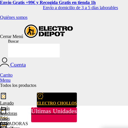
Envio Gratis +99€ y Recogida Gratis en tienda 1h
Envío a domicilio de 3 a 5 días laborables
Quiénes somos
Cerrar
Menú
Buscar
Cuenta
Carrito
Menu
Todos los productos
Lavado
ELECTRO CHOLLOS
Atrás
Últimas Unidades
lavadoras
Frío
Atrás
Atrás
LAVADORAS