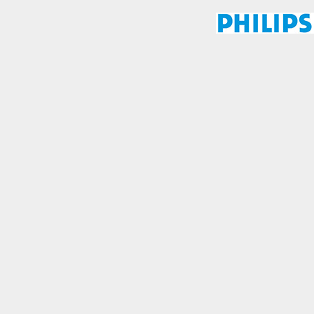
almente para garantizar
ero puede brindarte una
de no permitir ciertos
a de ellas, y así elegir
periencia de navegación y
Activas siempre
mas. Por ejemplo, estas
ientras navegas o
a afectar la
r notificado de la
o almacenan ninguna
Desactivado
 y mejorar el rendimiento