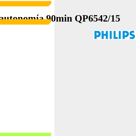
 autonomía 90min QP6542/15