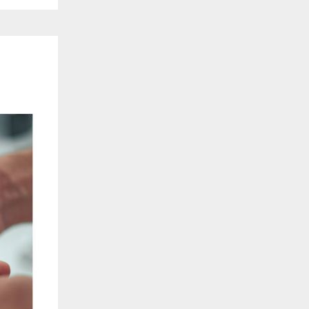
de estar relacionada contigo, tus preferencias o tu dispositivo y se utiliza princip
cione correctamente. Por lo general, la información no te identifica directamente, p
onalizada. Debido a que respetamos tu derecho a la privacidad, te damos la opción 
z clic en las diferentes categorías de cookies para obtener más detalles sobre cada un
olocarán en tu navegador. Sin embargo, si bloqueas ciertos tipos de cookies, tu ex
odemos ofrecerte pueden verse afectados. Más información
ente necesarias
cesarias para que el sitio web funcione y no se pueden desactivar en nuestros siste
e necesarias te permitirán acceder a tu área de cliente, mantener activa tu sesión m
to de compras. También nos permitirán detectar cualquier problema técnico que pued
io y / o la navegación en el Sitio. Puedes configurar tu navegador para bloquear o se
cookies, pero algunas partes del sitio web pueden verse afectadas. Estas cookies n
tificación personal.
 cookies‎
rmiten determinar el número de visitas y las fuentes de tráfico, con el fin de medir