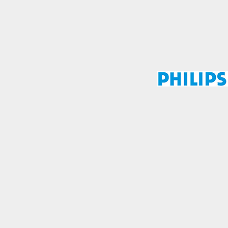
mo los visitantes
.
Desactivado
blecidas por nosotros o
nos de nuestros servicios
Desactivado
den utilizarlas para
stas cookies, tu