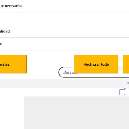
te necesarias
€
42
49
BERG 1,1L Limpia Sofás Alfombras Coche SP3
alidad
as
iales
ustes
Rechazar todo
es
Leg.I
cialidad
itio web, los datos pueden almacenarse o recuperarse de tu navegador, generalmente