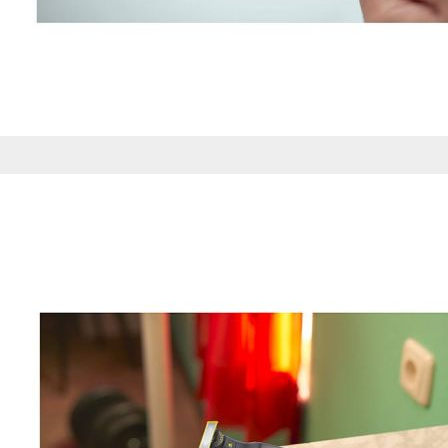
de nuestro sitio web
navegan por el sitio
Información de las
Cookies de funcio
Estas cookies permit
por terceras partes 
no funcionarán corr
Información de las
Cookies publicitar
Nuestros partners pu
crear un perfil de t
publicidad estará me
Información de las
Cookies de redes s