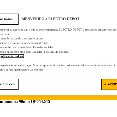
BIENVENIDO a ELECTRO DEPOT
ar todas
 mejorar tu experiencia, y tras tu consentimiento, ELECTRO DEPOT y sus socios utilizan cookies
les para:
ontenido adaptado a tus preferencias
licidad y comunicaciones personalizadas
 intercambio de contenido en las redes sociales
tráfico en nuestro sitio web Consulta la política de cookies.
política de cookies.
.
 experiencia será aún mejor. Si no acepta, se utilizarán cookies estadísticas anónimas basadas en t
te a su uso gestionando sus cookies.
ar cookies
✔ ACEP
 autonomía 90min QP6542/15