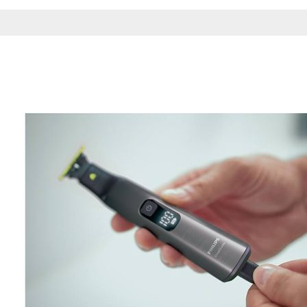
Esta información pue
que el sitio web fun
experiencia web pers
tipos de cookies. Ha
las cookies que se c
los servicios que p
Más información
Cookies estrictam
Estas cookies son ne
cookies estrictament
administrar tu carri
presentación del Sit
existencia de estas 
información de iden
Información de las
Cookies analíticas
Estas cookies nos pe