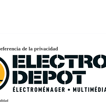
eferencia de la privacidad
€
96
159
Pago a
plazos
nción EcoTank EPSON ET-2861
alidad