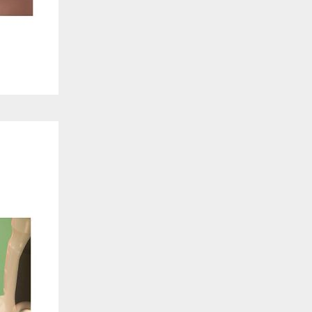
. También nos ayudan a identificar las páginas más / menos visitadas y a evaluar có
 web. Si no aceptas estas cookies, no seremos notificados de tu visita a nuestro sitio
 cookies‎
nalidad
en que el sitio ofrezca una mejor funcionalidad y personalización. Pueden ser esta
cuyos servicios hemos agregado a nuestras páginas. Si no permite estas cookies algu
ectamente.
 cookies‎
ias
blicitarios pueden establecer estas cookies en nuestro sitio web. Estas empresas pue
us intereses y proporcionarte publicidad relevante en otros sitios web. Si no permite e
nos dirigida.
 cookies‎
ociales