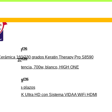
€
96
29
erámica 160/230 grados Keratin Therapy Pro S8590
€
96
37
iveles de potencia, 700w, blanco, HIGH ONE
€
96
279
Pago a
plazos
HD-EL 4K Ultra HD con Sistema VIDAA WiFi HDMI