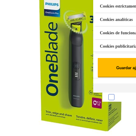
Cookies estrictamen
Cookies analíticas
Aspiradora Quitamanchas 450W VAL
Cookies de funcion
Cookies publicitari
Cookies de redes soc
Guardar aj
Cookies estadísticas
Lista de cooki
Sobre la confiden
Cuando visitas un s