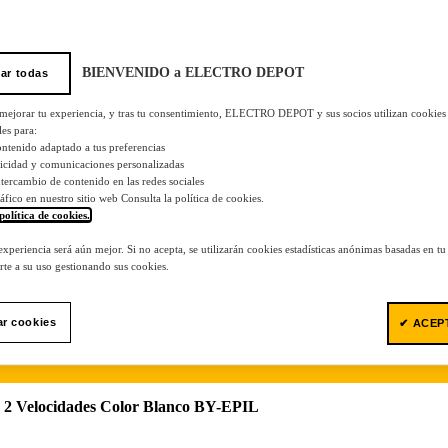
BIENVENIDO a ELECTRO DEPOT
ar todas
 mejorar tu experiencia, y tras tu consentimiento, ELECTRO DEPOT y sus socios utilizan cookies
les para:
ontenido adaptado a tus preferencias
licidad y comunicaciones personalizadas
 intercambio de contenido en las redes sociales
tráfico en nuestro sitio web Consulta la política de cookies.
política de cookies.
.
 experiencia será aún mejor. Si no acepta, se utilizarán cookies estadísticas anónimas basadas en t
te a su uso gestionando sus cookies.
ar cookies
✔ ACEP
, 2 Velocidades Color Blanco BY-EPIL