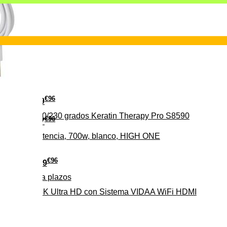
€
96
29
erámica 160/230 grados Keratin Therapy Pro S8590
€
96
37
iveles de potencia, 700w, blanco, HIGH ONE
€
96
279
Pago a
plazos
HD-EL 4K Ultra HD con Sistema VIDAA WiFi HDMI