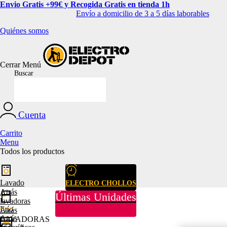
Envio Gratis +99€ y Recogida Gratis en tienda 1h
Envío a domicilio de 3 a 5 días laborables
Quiénes somos
Cerrar
Menú
Buscar
Cuenta
Carrito
Menu
Todos los productos
Lavado
ELECTRO CHOLLOS
Atrás
Últimas Unidades
lavadoras
Frío
Atrás
Atrás
LAVADORAS