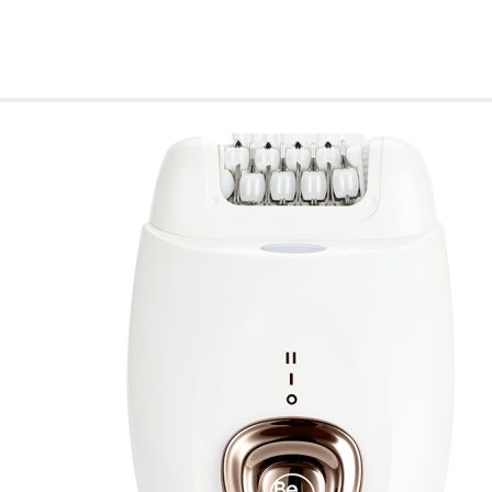
de nuestro sitio web
navegan por el sitio
Información de las
Cookies de funcio
Estas cookies permit
por terceras partes 
no funcionarán corr
Información de las
Cookies publicitar
Nuestros partners pu
crear un perfil de t
publicidad estará me
Información de las
Cookies de redes s