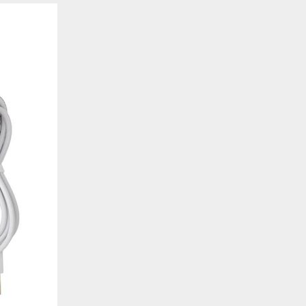
de estar relacionada contigo, tus preferencias o tu dispositivo y se utiliza princip
cione correctamente. Por lo general, la información no te identifica directamente, p
onalizada. Debido a que respetamos tu derecho a la privacidad, te damos la opción 
z clic en las diferentes categorías de cookies para obtener más detalles sobre cada un
olocarán en tu navegador. Sin embargo, si bloqueas ciertos tipos de cookies, tu ex
odemos ofrecerte pueden verse afectados. Más información
ente necesarias
cesarias para que el sitio web funcione y no se pueden desactivar en nuestros siste
e necesarias te permitirán acceder a tu área de cliente, mantener activa tu sesión m
to de compras. También nos permitirán detectar cualquier problema técnico que pued
io y / o la navegación en el Sitio. Puedes configurar tu navegador para bloquear o se
cookies, pero algunas partes del sitio web pueden verse afectadas. Estas cookies n
tificación personal.
 cookies‎
rmiten determinar el número de visitas y las fuentes de tráfico, con el fin de medir