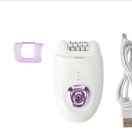
Esta información pue
que el sitio web fun
experiencia web pers
tipos de cookies. Ha
las cookies que se c
los servicios que p
Más información
Cookies estrictam
Estas cookies son ne
cookies estrictament
administrar tu carri
presentación del Sit
existencia de estas 
información de iden
Información de las
Cookies analíticas
Estas cookies nos pe