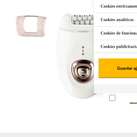
Cookies estrictamen
Cookies analíticas
Aspiradora Quitamanchas 450W VAL
Cookies de funcion
Cookies publicitari
Cookies de redes soc
Guardar aj
Cookies estadísticas
Lista de cooki
Sobre la confiden
Cuando visitas un s