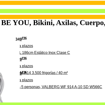
 BE YOU, Bikini, Axilas, Cuerpo
€
96
349
Pago a
plazos
 315 C 315L 186cm Estático Inox Clase C
€
96
369
Pago a
plazos
€
96
ALBERG CLIM-A14 3.500 frigorías / 40 m²
279
Pago a
plazos
0%, ideal para 4-5 personas, VALBERG WF 914 A-10 SD W566C