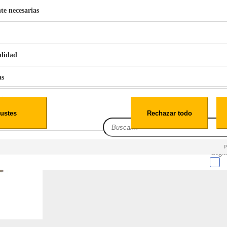
te necesarias
€
42
49
BERG 1,1L Limpia Sofás Alfombras Coche SP3
alidad
as
iales
ustes
Rechazar todo
es
Leg.I
cialidad
itio web, los datos pueden almacenarse o recuperarse de tu navegador, generalmente