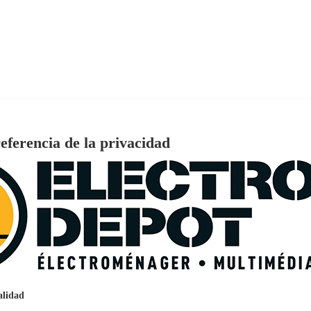
eferencia de la privacidad
€
96
159
Pago a
plazos
nción EcoTank EPSON ET-2861
alidad