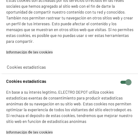
Estas cookies son activadas por los servicios ofrecidos en las redes
Tiempo de carga (Hora)
3
sociales que hemos agregado al sitio web con el fin de darte la
oportunidad de compartir nuestro contenido con tu red y conocidos.
Alimentación
Batería
También nos permiten rastrear tu navegación en otros sitios web y crear
un perfil de tus intereses. Esto puede afectar el contenido y los
Utilizable en carga
No
mensajes que se muestran en otros sitios web que visitas. Si no permites
estas cookies, es posible que no puedas usar o ver estas herramientas
Indicador de carga
Sí
para compartir.
Estanco
No
Información de las cookies‎
Tipo de limpieza
Manual
Cookies estadísticas
Características adicionales
YLO DEPILADOR 2-EN-1
ROSTRO Y CEJAS (EPIL02NG)
Cookies estadísticas
Doble Función: Un dispositivo
En base a su interés legítimo, ELECTRO DEPOT utiliza cookies
polivalente diseñado
estadísticas exentas de consentimiento para producir estadísticas
específicamente para la
anónimas de su navegación en su sitio web. Estas cookies nos permiten
depilación del rostro y la
optimizar la experiencia de todos los visitantes del sitio electrodepot.es.
restructuración de las cejas.
Si rechaza el depósito de estas cookies, tendremos que mejorar nuestro
sitio web en función de estadísticas anónimas
Diseño Nómada: Su formato
compacto lo convierte en el
Información de las cookies‎
accesorio ideal para retoques