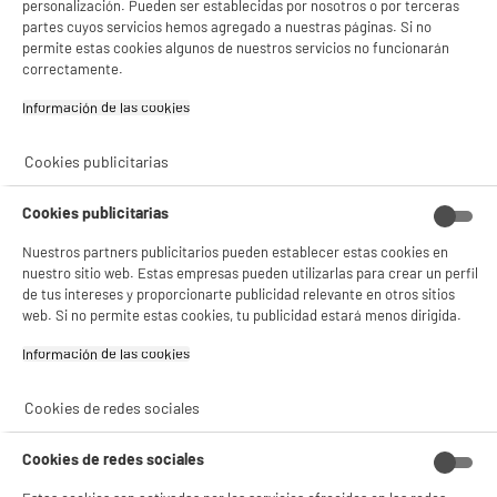
personalización. Pueden ser establecidas por nosotros o por terceras
partes cuyos servicios hemos agregado a nuestras páginas. Si no
permite estas cookies algunos de nuestros servicios no funcionarán
correctamente.
Información de las cookies‎
Cookies publicitarias
Recogemos tu antiguo dispositivo
Recogemos
gratuitamente
tu antiguo
Cookies publicitarias
electrodoméstico.
Más información
Nuestros partners publicitarios pueden establecer estas cookies en
nuestro sitio web. Estas empresas pueden utilizarlas para crear un perfil
Garantía incluida :
3 años
de tus intereses y proporcionarte publicidad relevante en otros sitios
Hasta
agosto 2029
web. Si no permite estas cookies, tu publicidad estará menos dirigida.
Información de las cookies‎
Características
Cookies de redes sociales
Marca
FLAWLESS
Cookies de redes sociales
Tipo de afeitadora
Afeitadora facial