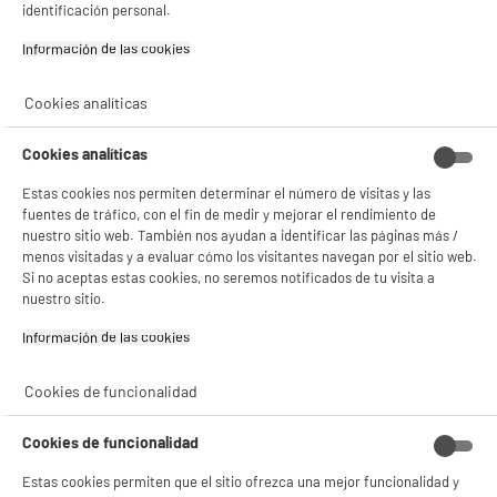
identificación personal.
DEPOT
Con el fin de mejorar tu experiencia, y tras tu consentimiento, ELECTRO DEPOT
Información de las cookies‎
y sus socios utilizan cookies que procesan tus datos personales para:
- compartir contenido adaptado a tus preferencias
Cookies analíticas
- ofrecer publicidad y comunicaciones personalizadas
- facilitar el intercambio de contenido en las redes sociales
- analizar el tráfico en nuestro sitio web Consulta la política de cookies.
Cookies analíticas
Consulta la política de cookies.
.
Estas cookies nos permiten determinar el número de visitas y las
Si aceptas, la experiencia será aún mejor. Si no acepta, se utilizarán cookies
fuentes de tráfico, con el fin de medir y mejorar el rendimiento de
estadísticas anónimas basadas en tu navegación. Puedes oponerte a su uso
nuestro sitio web. También nos ayudan a identificar las páginas más /
gestionando sus cookies.
¡Buena visita!
menos visitadas y a evaluar cómo los visitantes navegan por el sitio web.
Si no aceptas estas cookies, no seremos notificados de tu visita a
✔ ACEPTAR TODAS
nuestro sitio.
product_anchor_characteristics
Información de las cookies‎
Gestionar cookies
16
€
98
Cookies de funcionalidad
0
€
02
Cuyo
0
€
01
Cuyo
Cookies de funcionalidad
Estas cookies permiten que el sitio ofrezca una mejor funcionalidad y