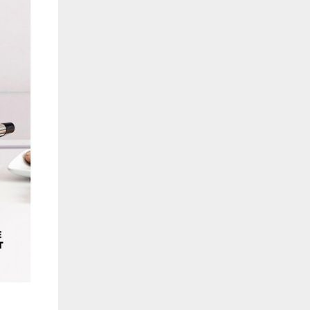
de estar relacionada contigo, tus preferencias o tu dispositivo y se utiliza princip
cione correctamente. Por lo general, la información no te identifica directamente, p
onalizada. Debido a que respetamos tu derecho a la privacidad, te damos la opción 
z clic en las diferentes categorías de cookies para obtener más detalles sobre cada un
olocarán en tu navegador. Sin embargo, si bloqueas ciertos tipos de cookies, tu ex
odemos ofrecerte pueden verse afectados. Más información
ente necesarias
cesarias para que el sitio web funcione y no se pueden desactivar en nuestros siste
e necesarias te permitirán acceder a tu área de cliente, mantener activa tu sesión m
to de compras. También nos permitirán detectar cualquier problema técnico que pued
io y / o la navegación en el Sitio. Puedes configurar tu navegador para bloquear o se
cookies, pero algunas partes del sitio web pueden verse afectadas. Estas cookies n
tificación personal.
 cookies‎
rmiten determinar el número de visitas y las fuentes de tráfico, con el fin de medir