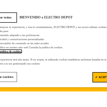
BIENVENIDO a ELECTRO DEPOT
ar todas
 mejorar tu experiencia, y tras tu consentimiento, ELECTRO DEPOT y sus socios utilizan cookies
les para:
ontenido adaptado a tus preferencias
licidad y comunicaciones personalizadas
 intercambio de contenido en las redes sociales
tráfico en nuestro sitio web Consulta la política de cookies.
política de cookies.
.
 experiencia será aún mejor. Si no acepta, se utilizarán cookies estadísticas anónimas basadas en t
te a su uso gestionando sus cookies.
ar cookies
✔ ACEP