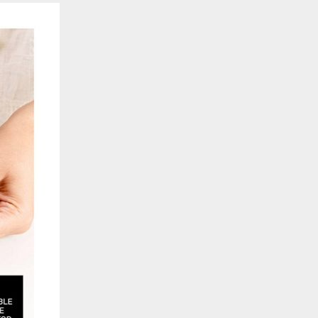
. También nos ayudan a identificar las páginas más / menos visitadas y a evaluar có
 web. Si no aceptas estas cookies, no seremos notificados de tu visita a nuestro sitio
 cookies‎
nalidad
en que el sitio ofrezca una mejor funcionalidad y personalización. Pueden ser esta
cuyos servicios hemos agregado a nuestras páginas. Si no permite estas cookies algu
ectamente.
 cookies‎
ias
blicitarios pueden establecer estas cookies en nuestro sitio web. Estas empresas pue
us intereses y proporcionarte publicidad relevante en otros sitios web. Si no permite e
nos dirigida.
 cookies‎
ociales