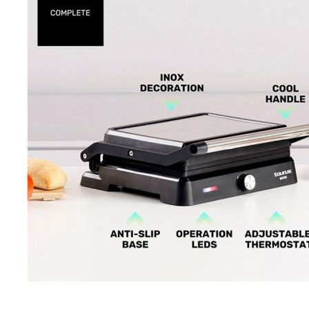
Esta información pue
que el sitio web fun
experiencia web pers
tipos de cookies. Ha
las cookies que se c
los servicios que p
Más información
Cookies estrictam
Estas cookies son ne
cookies estrictament
administrar tu carri
presentación del Sit
existencia de estas 
información de iden
Información de las
Cookies analíticas
Estas cookies nos pe