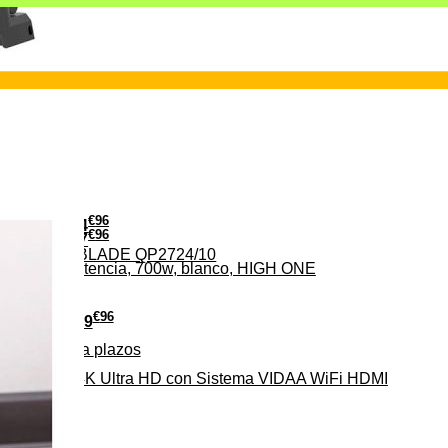
€
96
24
€
96
37
PHILIPS ONE BLADE QP2724/10
iveles de potencia, 700w, blanco, HIGH ONE
€
96
279
Pago a
plazos
HD-EL 4K Ultra HD con Sistema VIDAA WiFi HDMI