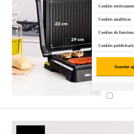
Cookies estrictamen
Cookies analíticas
Aspiradora Quitamanchas 450W VAL
Cookies de funcion
Cookies publicitari
Cookies de redes soc
Guardar aj
Cookies estadísticas
Lista de cooki
Sobre la confiden
Cuando visitas un s