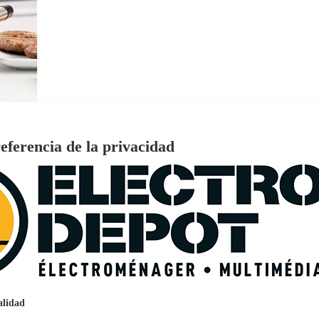
eferencia de la privacidad
€
96
159
Pago a
plazos
nción EcoTank EPSON ET-2861
alidad