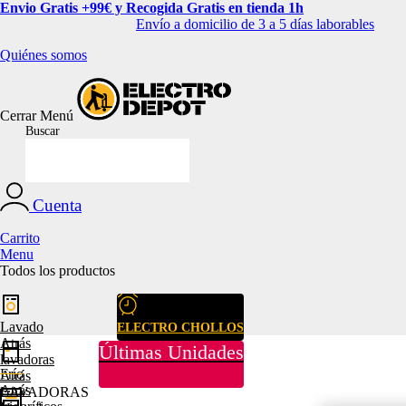
Envio Gratis +99€ y Recogida Gratis en tienda 1h
Envío a domicilio de 3 a 5 días laborables
Quiénes somos
Cerrar
Menú
Buscar
Cuenta
Carrito
Menu
Todos los productos
Lavado
ELECTRO CHOLLOS
Atrás
Últimas Unidades
lavadoras
Frío
Atrás
Atrás
LAVADORAS