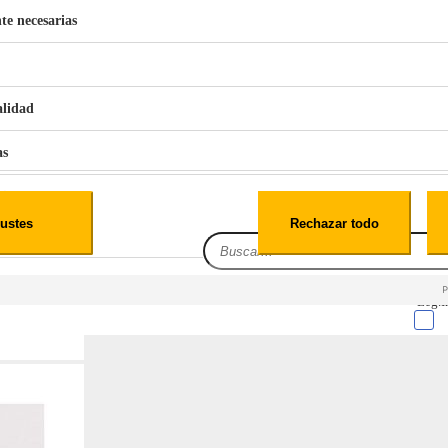
te necesarias
€
42
49
BERG 1,1L Limpia Sofás Alfombras Coche SP3
alidad
as
iales
ustes
Rechazar todo
es
Leg.I
cialidad
itio web, los datos pueden almacenarse o recuperarse de tu navegador, generalmente