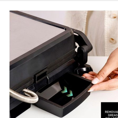
de nuestro sitio web
navegan por el sitio
Información de las
Cookies de funcio
Estas cookies permit
por terceras partes 
no funcionarán corr
Información de las
Cookies publicitar
Nuestros partners pu
crear un perfil de t
publicidad estará me
Información de las
Cookies de redes s