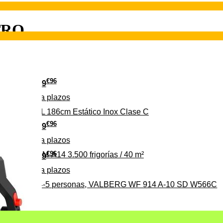
TRO
€
96
349
Pago a
plazos
 315 C 315L 186cm Estático Inox Clase C
€
96
369
Pago a
plazos
€
96
ALBERG CLIM-A14 3.500 frigorías / 40 m²
279
Pago a
plazos
0%, ideal para 4-5 personas, VALBERG WF 914 A-10 SD W566C