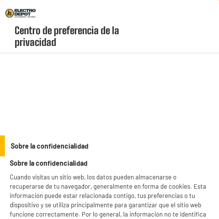
Envio Gratis +99€ y Recogida Gratis en tienda 1h
Centro de preferencia de la 
geolocation-header-icon-text
header-
Carrito
privacidad
Menú
login-
account
Planchas de asar
Plancha XXL TECHWOOD 87cm
Sobre la confidencialidad
Sobre la confidencialidad
Cuando visitas un sitio web, los datos pueden almacenarse o
recuperarse de tu navegador, generalmente en forma de cookies. Esta
información puede estar relacionada contigo, tus preferencias o tu
dispositivo y se utiliza principalmente para garantizar que el sitio web
funcione correctamente. Por lo general, la información no te identifica