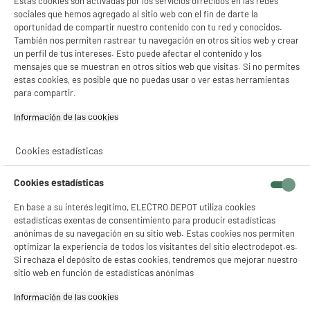
Estas cookies son activadas por los servicios ofrecidos en las redes
sociales que hemos agregado al sitio web con el fin de darte la
oportunidad de compartir nuestro contenido con tu red y conocidos.
También nos permiten rastrear tu navegación en otros sitios web y crear
un perfil de tus intereses. Esto puede afectar el contenido y los
mensajes que se muestran en otros sitios web que visitas. Si no permites
estas cookies, es posible que no puedas usar o ver estas herramientas
para compartir.
Información de las cookies‎
Cookies estadísticas
Cookies estadísticas
En base a su interés legítimo, ELECTRO DEPOT utiliza cookies
estadísticas exentas de consentimiento para producir estadísticas
product_anchor_characteristics
anónimas de su navegación en su sitio web. Estas cookies nos permiten
optimizar la experiencia de todos los visitantes del sitio electrodepot.es.
Si rechaza el depósito de estas cookies, tendremos que mejorar nuestro
29
€
96
sitio web en función de estadísticas anónimas
0
€
31
Cuyo
Información de las cookies‎