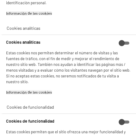
identificación personal.
Información de las cookies‎
BIENVENIDO a ELECTRO
Rechazar todas
DEPOT
Cookies analíticas
Con el fin de mejorar tu experiencia, y tras tu consentimiento, ELECTRO DEPOT
y sus socios utilizan cookies que procesan tus datos personales para:
Cookies analíticas
- compartir contenido adaptado a tus preferencias
- ofrecer publicidad y comunicaciones personalizadas
Estas cookies nos permiten determinar el número de visitas y las
- facilitar el intercambio de contenido en las redes sociales
fuentes de tráfico, con el fin de medir y mejorar el rendimiento de
- analizar el tráfico en nuestro sitio web Consulta la política de cookies.
nuestro sitio web. También nos ayudan a identificar las páginas más /
Consulta la política de cookies.
.
menos visitadas y a evaluar cómo los visitantes navegan por el sitio web.
Si no aceptas estas cookies, no seremos notificados de tu visita a
Si aceptas, la experiencia será aún mejor. Si no acepta, se utilizarán cookies
nuestro sitio.
estadísticas anónimas basadas en tu navegación. Puedes oponerte a su uso
gestionando sus cookies.
¡Buena visita!
Información de las cookies‎
✔ ACEPTAR TODAS
Cookies de funcionalidad
Gestionar cookies
Cookies de funcionalidad
Estas cookies permiten que el sitio ofrezca una mejor funcionalidad y