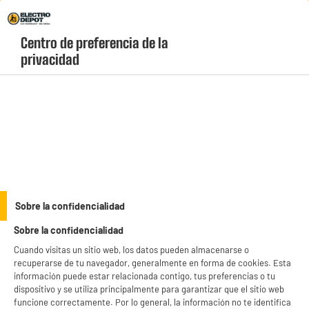
Envio Gratis +99€ y Recogida Gratis en tienda 1h
Centro de preferencia de la 
geolocation-header-icon-text
header-
Carrito
privacidad
Menú
login-
account
Planchas de asar
BY ELECTRODEPOT
Sobre la confidencialidad
PLANCHA VALBERG PLGAZ VAL-4B7534
Sobre la confidencialidad
Cuando visitas un sitio web, los datos pueden almacenarse o
recuperarse de tu navegador, generalmente en forma de cookies. Esta
información puede estar relacionada contigo, tus preferencias o tu
dispositivo y se utiliza principalmente para garantizar que el sitio web
funcione correctamente. Por lo general, la información no te identifica