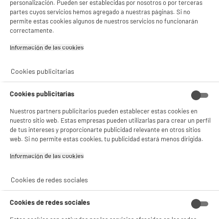
personalización. Pueden ser establecidas por nosotros o por terceras
partes cuyos servicios hemos agregado a nuestras páginas. Si no
permite estas cookies algunos de nuestros servicios no funcionarán
correctamente.
Información de las cookies‎
Garantía incluida :
3 años
Hasta
agosto 2029
Cambio por uno nuevo o por un cupón canjeable
Cookies publicitarias
Cookies publicitarias
Características
Nuestros partners publicitarios pueden establecer estas cookies en
nuestro sitio web. Estas empresas pueden utilizarlas para crear un perfil
Marca
VALBERG
de tus intereses y proporcionarte publicidad relevante en otros sitios
web. Si no permite estas cookies, tu publicidad estará menos dirigida.
Potencia (W)
8 000W
Información de las cookies‎
Superficie de cocción
34cm
(longitud en cm)
Cookies de redes sociales
Placas extraíbles
No
Cookies de redes sociales
Superficie de cocción
75cm
(anchura en cm)