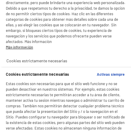
directamente, pero puede brindarte una experiencia web personalizada.
Debido a que respetamos tu derecho a la privacidad, te damos la opción
de no permitir ciertos tipos de cookies. Haz clic en las diferentes
categorías de cookies para obtener más detalles sobre cada una de
ellas, y así elegir las cookies que se colocarán en tu navegador. Sin
embargo, si bloqueas ciertos tipos de cookies, tu experiencia de
navegación y los servicios que podemos ofrecerte pueden verse
afectados. Más información
Más información
Cookies estrictamente necesarias
Cookies estrictamente necesarias
Activas siempre
Estas cookies son necesarias para que el sitio web funcione y no se
pueden desactivar en nuestros sistemas. Por ejemplo, estas cookies
estrictamente necesarias te permitirán acceder a tu área de cliente,
BIENVENIDO a ELECTRO
mantener activa tu sesión mientras navegas o administrar tu carrito de
Rechazar todas
compras. También nos permitirán detectar cualquier problema técnico
DEPOT
que pueda afectar la presentación del Sitio y / o la navegación en el
Sitio. Puedes configurar tu navegador para bloquear o ser notificado de
Con el fin de mejorar tu experiencia, y tras tu consentimiento, ELECTRO DEPOT
la existencia de estas cookies, pero algunas partes del sitio web pueden
y sus socios utilizan cookies que procesan tus datos personales para:
- compartir contenido adaptado a tus preferencias
verse afectadas. Estas cookies no almacenan ninguna información de