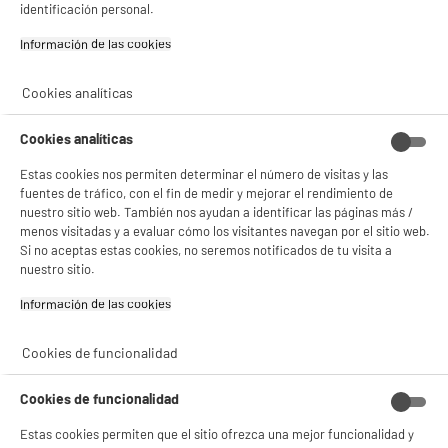
- ofrecer publicidad y comunicaciones personalizadas
identificación personal.
- facilitar el intercambio de contenido en las redes sociales
- analizar el tráfico en nuestro sitio web Consulta la política de cookies.
Información de las cookies‎
Consulta la política de cookies.
.
Si aceptas, la experiencia será aún mejor. Si no acepta, se utilizarán cookies
Cookies analíticas
estadísticas anónimas basadas en tu navegación. Puedes oponerte a su uso
gestionando sus cookies.
Cookies analíticas
¡Buena visita!
Estas cookies nos permiten determinar el número de visitas y las
✔ ACEPTAR TODAS
fuentes de tráfico, con el fin de medir y mejorar el rendimiento de
nuestro sitio web. También nos ayudan a identificar las páginas más /
Gestionar cookies
menos visitadas y a evaluar cómo los visitantes navegan por el sitio web.
Si no aceptas estas cookies, no seremos notificados de tu visita a
product_anchor_characteristics
nuestro sitio.
Información de las cookies‎
99
€
96
Cookies de funcionalidad
Cookies de funcionalidad
Estas cookies permiten que el sitio ofrezca una mejor funcionalidad y