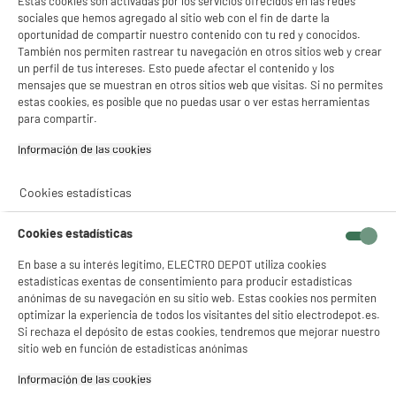
Estas cookies son activadas por los servicios ofrecidos en las redes
sociales que hemos agregado al sitio web con el fin de darte la
Materiales interiores
Téflon
oportunidad de compartir nuestro contenido con tu red y conocidos.
También nos permiten rastrear tu navegación en otros sitios web y crear
Recipiente recuperador grasa
Sí
un perfil de tus intereses. Esto puede afectar el contenido y los
Termostato
Sí
mensajes que se muestran en otros sitios web que visitas. Si no permites
estas cookies, es posible que no puedas usar o ver estas herramientas
Temporizador
No
para compartir.
Interruptor de
No
Información de las cookies‎
Encendido/Apagado
Cookies estadísticas
Indicador de calentamiento
Sí
Mango Termoaislante
No
Cookies estadísticas
Almacenamiento vertical
No
En base a su interés legítimo, ELECTRO DEPOT utiliza cookies
estadísticas exentas de consentimiento para producir estadísticas
Dimensiones del producto
AL 19 cm x AN 80,5 cm x PR
anónimas de su navegación en su sitio web. Estas cookies nos permiten
42 cm
optimizar la experiencia de todos los visitantes del sitio electrodepot.es.
Si rechaza el depósito de estas cookies, tendremos que mejorar nuestro
Dimensiones paquete
AL 19 cm x AN 81,5 cm x PR
sitio web en función de estadísticas anónimas
44,5 cm
Información de las cookies‎
Peso bruto
13,8kg