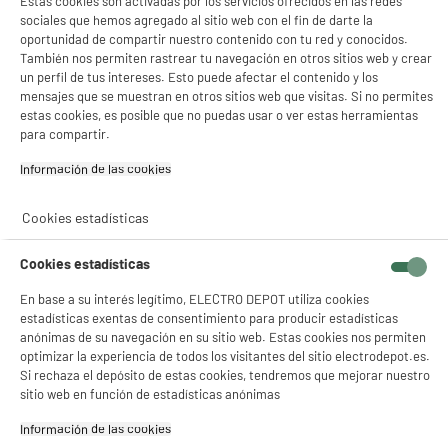
Estas cookies son activadas por los servicios ofrecidos en las redes
sociales que hemos agregado al sitio web con el fin de darte la
oportunidad de compartir nuestro contenido con tu red y conocidos.
También nos permiten rastrear tu navegación en otros sitios web y crear
un perfil de tus intereses. Esto puede afectar el contenido y los
product_anchor_characteristics
mensajes que se muestran en otros sitios web que visitas. Si no permites
estas cookies, es posible que no puedas usar o ver estas herramientas
39
€
96
para compartir.
0
€
40
Cuyo
Información de las cookies‎
Cookies estadísticas
Cookies estadísticas
En base a su interés legítimo, ELECTRO DEPOT utiliza cookies
estadísticas exentas de consentimiento para producir estadísticas
anónimas de su navegación en su sitio web. Estas cookies nos permiten
optimizar la experiencia de todos los visitantes del sitio electrodepot.es.
Comprados juntos habitualmente
Si rechaza el depósito de estas cookies, tendremos que mejorar nuestro
sitio web en función de estadísticas anónimas
Información de las cookies‎