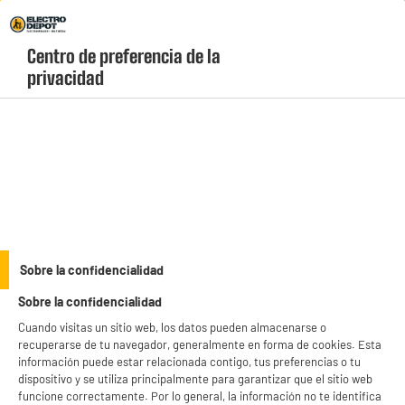
Envio Gratis +99€ y Recogida Gratis en tienda 1h
Centro de preferencia de la 
geolocation-header-icon-text
header-
Carrito
privacidad
Menú
login-
account
Planchas de asar
Plancha Bambú 60x25 COSYLIFE CL-PLB
Sobre la confidencialidad
Sobre la confidencialidad
Cuando visitas un sitio web, los datos pueden almacenarse o
recuperarse de tu navegador, generalmente en forma de cookies. Esta
información puede estar relacionada contigo, tus preferencias o tu
dispositivo y se utiliza principalmente para garantizar que el sitio web
funcione correctamente. Por lo general, la información no te identifica