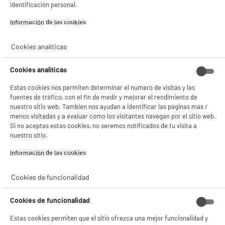
identificación personal.
Información de las cookies‎
Cookies analíticas
BIENVENIDO a ELECTRO
Rechazar todas
Cookies analíticas
DEPOT
Estas cookies nos permiten determinar el número de visitas y las
fuentes de tráfico, con el fin de medir y mejorar el rendimiento de
Con el fin de mejorar tu experiencia, y tras tu consentimiento, ELECTRO DEPOT
y sus socios utilizan cookies que procesan tus datos personales para:
nuestro sitio web. También nos ayudan a identificar las páginas más /
- compartir contenido adaptado a tus preferencias
menos visitadas y a evaluar cómo los visitantes navegan por el sitio web.
- ofrecer publicidad y comunicaciones personalizadas
Si no aceptas estas cookies, no seremos notificados de tu visita a
- facilitar el intercambio de contenido en las redes sociales
nuestro sitio.
- analizar el tráfico en nuestro sitio web Consulta la política de cookies.
Consulta la política de cookies.
.
Información de las cookies‎
Si aceptas, la experiencia será aún mejor. Si no acepta, se utilizarán cookies
estadísticas anónimas basadas en tu navegación. Puedes oponerte a su uso
Cookies de funcionalidad
gestionando sus cookies.
¡Buena visita!
Cookies de funcionalidad
✔ ACEPTAR TODAS
Estas cookies permiten que el sitio ofrezca una mejor funcionalidad y