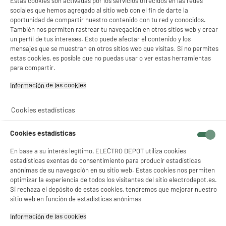
Estas cookies son activadas por los servicios ofrecidos en las redes
sociales que hemos agregado al sitio web con el fin de darte la
oportunidad de compartir nuestro contenido con tu red y conocidos.
También nos permiten rastrear tu navegación en otros sitios web y crear
un perfil de tus intereses. Esto puede afectar el contenido y los
mensajes que se muestran en otros sitios web que visitas. Si no permites
estas cookies, es posible que no puedas usar o ver estas herramientas
product_anchor_characteristics
para compartir.
Información de las cookies‎
16
€
92
0
€
08
Cookies estadísticas
Cuyo
Cookies estadísticas
En base a su interés legítimo, ELECTRO DEPOT utiliza cookies
estadísticas exentas de consentimiento para producir estadísticas
anónimas de su navegación en su sitio web. Estas cookies nos permiten
optimizar la experiencia de todos los visitantes del sitio electrodepot.es.
Si rechaza el depósito de estas cookies, tendremos que mejorar nuestro
sitio web en función de estadísticas anónimas
Comprados juntos habitualmente
Información de las cookies‎