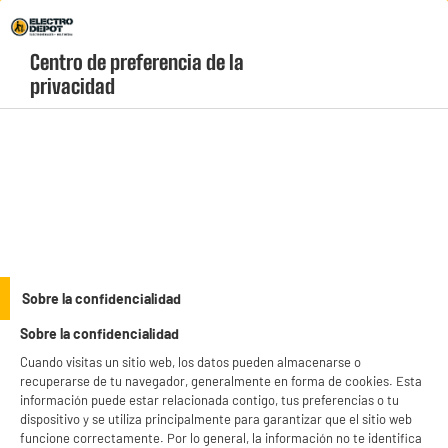
Envio Gratis +99€ y Recogida Gratis en tienda 1h
Centro de preferencia de la 
geolocation-header-icon-text
header-
Carrito
privacidad
Menú
login-
account
Hervidores
BY ELECTRODEPOT
Sobre la confidencialidad
HERVIDOR VALBERG VAL-KT2217CTTEA
Sobre la confidencialidad
Cuando visitas un sitio web, los datos pueden almacenarse o
recuperarse de tu navegador, generalmente en forma de cookies. Esta
información puede estar relacionada contigo, tus preferencias o tu
dispositivo y se utiliza principalmente para garantizar que el sitio web
funcione correctamente. Por lo general, la información no te identifica