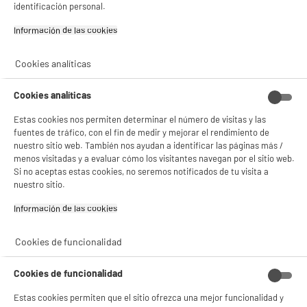
identificación personal.
Información de las cookies‎
BIENVENIDO a ELECTRO
Rechazar todas
Cookies analíticas
DEPOT
Cookies analíticas
Con el fin de mejorar tu experiencia, y tras tu consentimiento, ELECTRO DEPOT
y sus socios utilizan cookies que procesan tus datos personales para:
- compartir contenido adaptado a tus preferencias
Estas cookies nos permiten determinar el número de visitas y las
- ofrecer publicidad y comunicaciones personalizadas
fuentes de tráfico, con el fin de medir y mejorar el rendimiento de
- facilitar el intercambio de contenido en las redes sociales
nuestro sitio web. También nos ayudan a identificar las páginas más /
- analizar el tráfico en nuestro sitio web Consulta la política de cookies.
menos visitadas y a evaluar cómo los visitantes navegan por el sitio web.
Consulta la política de cookies.
.
Si no aceptas estas cookies, no seremos notificados de tu visita a
nuestro sitio.
Si aceptas, la experiencia será aún mejor. Si no acepta, se utilizarán cookies
estadísticas anónimas basadas en tu navegación. Puedes oponerte a su uso
Información de las cookies‎
gestionando sus cookies.
¡Buena visita!
Cookies de funcionalidad
✔ ACEPTAR TODAS
Cookies de funcionalidad
Gestionar cookies
Estas cookies permiten que el sitio ofrezca una mejor funcionalidad y