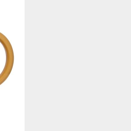
de estar relacionada contigo, tus preferencias o tu dispositivo y se utiliza princip
cione correctamente. Por lo general, la información no te identifica directamente, p
onalizada. Debido a que respetamos tu derecho a la privacidad, te damos la opción 
z clic en las diferentes categorías de cookies para obtener más detalles sobre cada un
olocarán en tu navegador. Sin embargo, si bloqueas ciertos tipos de cookies, tu ex
odemos ofrecerte pueden verse afectados. Más información
ente necesarias
cesarias para que el sitio web funcione y no se pueden desactivar en nuestros siste
e necesarias te permitirán acceder a tu área de cliente, mantener activa tu sesión m
to de compras. También nos permitirán detectar cualquier problema técnico que pued
io y / o la navegación en el Sitio. Puedes configurar tu navegador para bloquear o se
cookies, pero algunas partes del sitio web pueden verse afectadas. Estas cookies n
tificación personal.
 cookies‎
rmiten determinar el número de visitas y las fuentes de tráfico, con el fin de medir