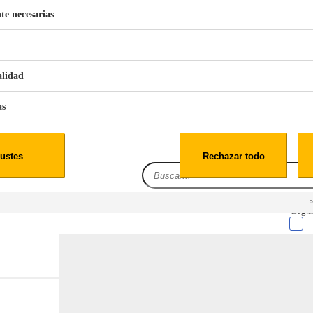
te necesarias
€
42
49
BERG 1,1L Limpia Sofás Alfombras Coche SP3
alidad
as
iales
ustes
Rechazar todo
es
Leg.I
cialidad
itio web, los datos pueden almacenarse o recuperarse de tu navegador, generalmente