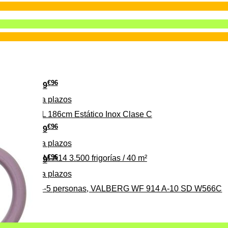
€
96
349
Pago a
plazos
 315 C 315L 186cm Estático Inox Clase C
€
96
369
Pago a
plazos
€
96
ALBERG CLIM-A14 3.500 frigorías / 40 m²
279
Pago a
plazos
0%, ideal para 4-5 personas, VALBERG WF 914 A-10 SD W566C