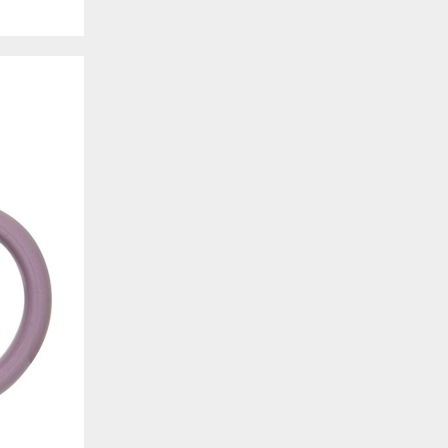
. También nos ayudan a identificar las páginas más / menos visitadas y a evaluar có
 web. Si no aceptas estas cookies, no seremos notificados de tu visita a nuestro sitio
 cookies‎
nalidad
en que el sitio ofrezca una mejor funcionalidad y personalización. Pueden ser esta
cuyos servicios hemos agregado a nuestras páginas. Si no permite estas cookies algu
ectamente.
 cookies‎
ias
blicitarios pueden establecer estas cookies en nuestro sitio web. Estas empresas pue
us intereses y proporcionarte publicidad relevante en otros sitios web. Si no permite e
nos dirigida.
 cookies‎
ociales