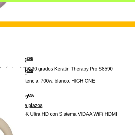
€
96
29
erámica 160/230 grados Keratin Therapy Pro S8590
€
96
37
iveles de potencia, 700w, blanco, HIGH ONE
€
96
279
Pago a
plazos
HD-EL 4K Ultra HD con Sistema VIDAA WiFi HDMI