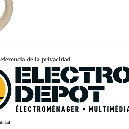
eferencia de la privacidad
€
96
159
Pago a
plazos
nción EcoTank EPSON ET-2861
alidad