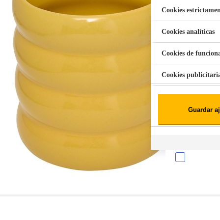
Cookies estrictamen
Cookies analíticas
Aspiradora Quitamanchas 450W VAL
Cookies de funcion
Cookies publicitari
Cookies de redes soc
Guardar aj
Cookies estadísticas
Lista de cooki
Sobre la confiden
Cuando visitas un s