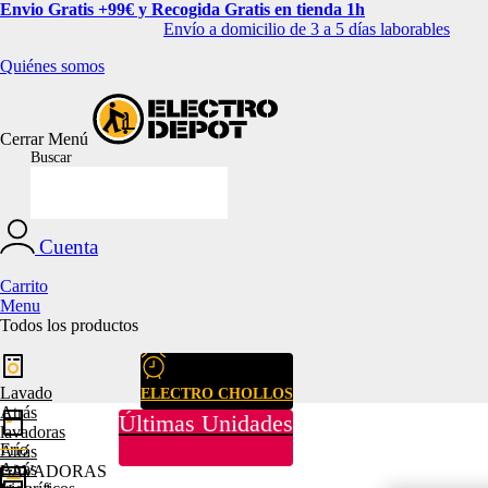
Envio Gratis +99€ y Recogida Gratis en tienda 1h
Envío a domicilio de 3 a 5 días laborables
Quiénes somos
Cerrar
Menú
Buscar
Cuenta
Carrito
Menu
Todos los productos
Lavado
ELECTRO CHOLLOS
Atrás
Últimas Unidades
lavadoras
Frío
Atrás
Atrás
LAVADORAS