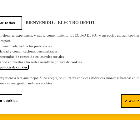
BIENVENIDO a ELECTRO DEPOT
ar todas
 mejorar tu experiencia, y tras tu consentimiento, ELECTRO DEPOT y sus socios utilizan cookies
les para:
ontenido adaptado a tus preferencias
licidad y comunicaciones personalizadas
 intercambio de contenido en las redes sociales
tráfico en nuestro sitio web Consulta la política de cookies.
política de cookies.
.
 experiencia será aún mejor. Si no acepta, se utilizarán cookies estadísticas anónimas basadas en t
te a su uso gestionando sus cookies.
ar cookies
✔ ACEP