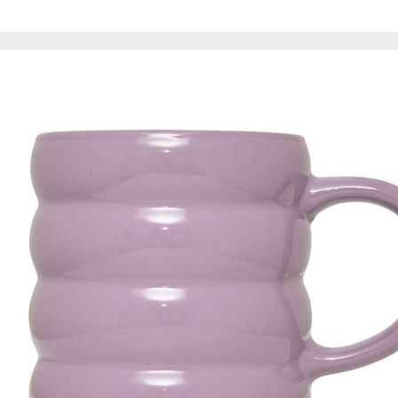
de nuestro sitio web
navegan por el sitio
Información de las
Cookies de funcio
Estas cookies permit
por terceras partes 
no funcionarán corr
Información de las
Cookies publicitar
Nuestros partners pu
crear un perfil de t
publicidad estará me
Información de las
Cookies de redes s