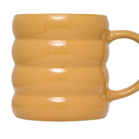
Esta información pue
que el sitio web fun
experiencia web pers
tipos de cookies. Ha
las cookies que se c
los servicios que p
Más información
Cookies estrictam
Estas cookies son ne
cookies estrictament
administrar tu carri
presentación del Sit
existencia de estas 
información de iden
Información de las
Cookies analíticas
Estas cookies nos pe