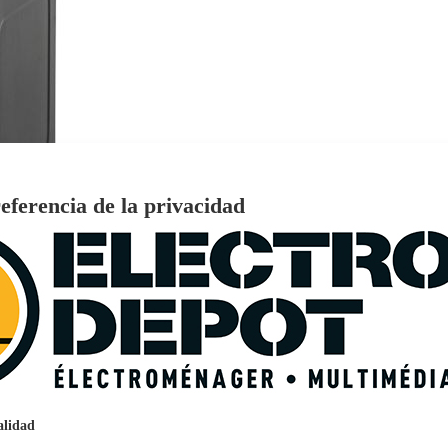
eferencia de la privacidad
€
96
159
Pago a
plazos
nción EcoTank EPSON ET-2861
alidad