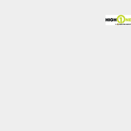
almente para garantizar
ero puede brindarte una
de no permitir ciertos
a de ellas, y así elegir
periencia de navegación y
Activas siempre
mas. Por ejemplo, estas
ientras navegas o
a afectar la
r notificado de la
o almacenan ninguna
Desactivado
 y mejorar el rendimiento