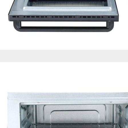
de nuestro sitio web
navegan por el sitio
Información de las
Cookies de funcio
Estas cookies permit
por terceras partes 
no funcionarán corr
Información de las
Cookies publicitar
Nuestros partners pu
crear un perfil de t
publicidad estará me
Información de las
Cookies de redes s