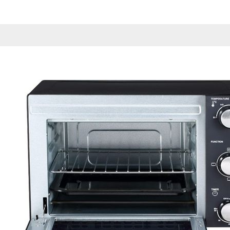
Esta información pue
que el sitio web fun
experiencia web pers
tipos de cookies. Ha
las cookies que se c
los servicios que p
Más información
Cookies estrictam
Estas cookies son ne
cookies estrictament
administrar tu carri
presentación del Sit
existencia de estas 
información de iden
Información de las
Cookies analíticas
Estas cookies nos pe