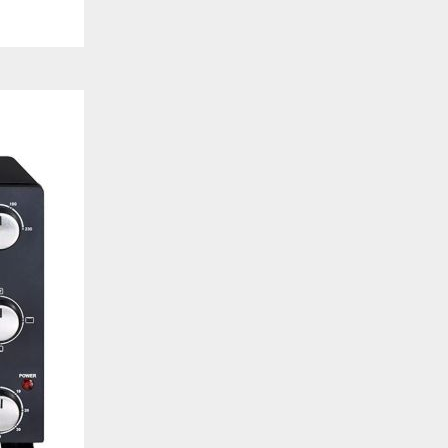
de estar relacionada contigo, tus preferencias o tu dispositivo y se utiliza princip
cione correctamente. Por lo general, la información no te identifica directamente, p
onalizada. Debido a que respetamos tu derecho a la privacidad, te damos la opción 
z clic en las diferentes categorías de cookies para obtener más detalles sobre cada un
olocarán en tu navegador. Sin embargo, si bloqueas ciertos tipos de cookies, tu ex
odemos ofrecerte pueden verse afectados. Más información
ente necesarias
cesarias para que el sitio web funcione y no se pueden desactivar en nuestros siste
e necesarias te permitirán acceder a tu área de cliente, mantener activa tu sesión m
to de compras. También nos permitirán detectar cualquier problema técnico que pued
io y / o la navegación en el Sitio. Puedes configurar tu navegador para bloquear o se
cookies, pero algunas partes del sitio web pueden verse afectadas. Estas cookies n
tificación personal.
 cookies‎
rmiten determinar el número de visitas y las fuentes de tráfico, con el fin de medir