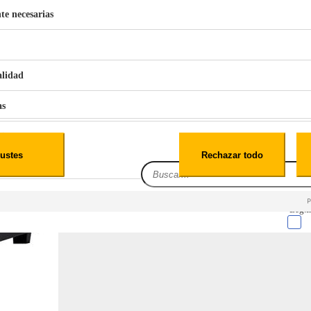
te necesarias
€
42
49
BERG 1,1L Limpia Sofás Alfombras Coche SP3
alidad
as
iales
ustes
Rechazar todo
es
Leg.I
cialidad
itio web, los datos pueden almacenarse o recuperarse de tu navegador, generalmente