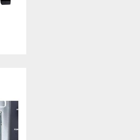
. También nos ayudan a identificar las páginas más / menos visitadas y a evaluar có
 web. Si no aceptas estas cookies, no seremos notificados de tu visita a nuestro sitio
 cookies‎
nalidad
en que el sitio ofrezca una mejor funcionalidad y personalización. Pueden ser esta
cuyos servicios hemos agregado a nuestras páginas. Si no permite estas cookies algu
ectamente.
 cookies‎
ias
blicitarios pueden establecer estas cookies en nuestro sitio web. Estas empresas pue
us intereses y proporcionarte publicidad relevante en otros sitios web. Si no permite e
nos dirigida.
 cookies‎
ociales