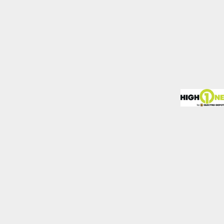
mo los visitantes
.
Desactivado
blecidas por nosotros o
nos de nuestros servicios
Desactivado
den utilizarlas para
stas cookies, tu