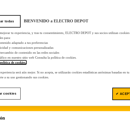
BIENVENIDO a ELECTRO DEPOT
ar todas
 mejorar tu experiencia, y tras tu consentimiento, ELECTRO DEPOT y sus socios utilizan cookies
les para:
ontenido adaptado a tus preferencias
licidad y comunicaciones personalizadas
 intercambio de contenido en las redes sociales
tráfico en nuestro sitio web Consulta la política de cookies.
política de cookies.
.
 experiencia será aún mejor. Si no acepta, se utilizarán cookies estadísticas anónimas basadas en t
te a su uso gestionando sus cookies.
ar cookies
✔ ACEP
ión