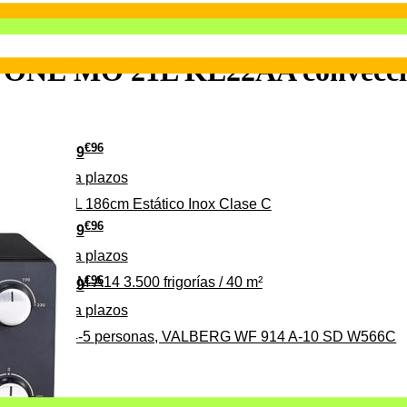
H ONE MO 21L KE22AA convecc
€
96
349
Pago a
plazos
 315 C 315L 186cm Estático Inox Clase C
€
96
369
Pago a
plazos
€
96
ALBERG CLIM-A14 3.500 frigorías / 40 m²
279
Pago a
plazos
0%, ideal para 4-5 personas, VALBERG WF 914 A-10 SD W566C