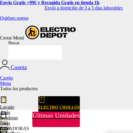
Envio Gratis +99€ y Recogida Gratis en tienda 1h
Envío a domicilio de 3 a 5 días laborables
Quiénes somos
Cerrar
Menú
Buscar
Cuenta
Carrito
Menu
Todos los productos
Lavado
ELECTRO CHOLLOS
Atrás
Últimas Unidades
lavadoras
Frío
Atrás
Atrás
LAVADORAS