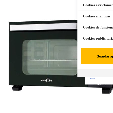
Cookies estrictamen
Cookies analíticas
Aspiradora Quitamanchas 450W VAL
Cookies de funcion
Cookies publicitari
Cookies de redes soc
Guardar aj
Cookies estadísticas
Lista de cooki
Sobre la confiden
Cuando visitas un s