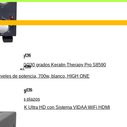
€
96
29
erámica 160/230 grados Keratin Therapy Pro S8590
€
96
37
iveles de potencia, 700w, blanco, HIGH ONE
€
96
279
Pago a
plazos
HD-EL 4K Ultra HD con Sistema VIDAA WiFi HDMI