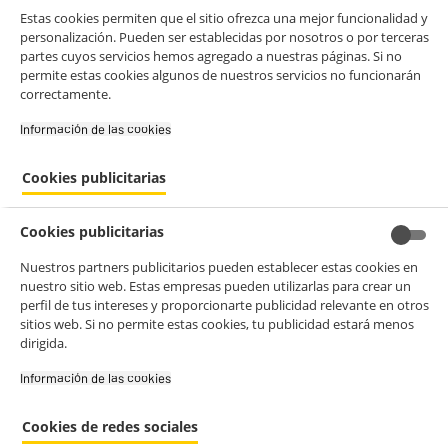
BIENVENIDO a ELECTRO
Rechazar todas
Estas cookies permiten que el sitio ofrezca una mejor funcionalidad y
personalización. Pueden ser establecidas por nosotros o por terceras
DEPOT
partes cuyos servicios hemos agregado a nuestras páginas. Si no
Con el fin de mejorar tu experiencia, y tras tu consentimiento, ELECTRO
permite estas cookies algunos de nuestros servicios no funcionarán
DEPOT y sus socios utilizan cookies que procesan tus datos personales
correctamente.
para:
- compartir contenido adaptado a tus preferencias
Información de las cookies‎
- ofrecer publicidad y comunicaciones personalizadas
- facilitar el intercambio de contenido en las redes sociales
- analizar el tráfico en nuestro sitio web Consulta la política de cookies.
Cookies publicitarias
Consulta la política de cookies.
.
Si aceptas, la experiencia será aún mejor. Si no acepta, se utilizarán
Cookies publicitarias
cookies estadísticas anónimas basadas en tu navegación. Puedes
oponerte a su uso gestionando sus cookies.
Nuestros partners publicitarios pueden establecer estas cookies en
¡Buena visita!
nuestro sitio web. Estas empresas pueden utilizarlas para crear un
perfil de tus intereses y proporcionarte publicidad relevante en otros
✔ ACEPTAR TODAS
sitios web. Si no permite estas cookies, tu publicidad estará menos
dirigida.
Gestionar cookies
Información de las cookies‎
Cookies de redes sociales