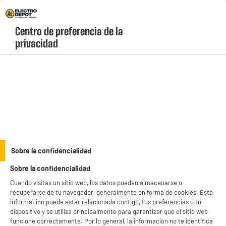
Envio Gratis +99€ y Recogida Gratis en tienda 1h
Centro de preferencia de la 
geolocation-header-icon-text
header-
Carrito
privacidad
Menú
login-
account
Hornos de encastre
Horno integrable hidrolítico 70L con Airfry Teka Neo
HSB 6466
Sobre la confidencialidad
Sobre la confidencialidad
Cuando visitas un sitio web, los datos pueden almacenarse o
recuperarse de tu navegador, generalmente en forma de cookies. Esta
información puede estar relacionada contigo, tus preferencias o tu
dispositivo y se utiliza principalmente para garantizar que el sitio web
funcione correctamente. Por lo general, la información no te identifica