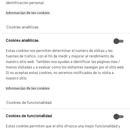
identificación personal.
Información de las cookies‎
Cookies analíticas
Cookies analíticas
Estas cookies nos permiten determinar el número de visitas y las
BIENVENIDO a ELECTRO
Rechazar todas
fuentes de tráfico, con el fin de medir y mejorar el rendimiento de
DEPOT
nuestro sitio web. También nos ayudan a identificar las páginas más /
menos visitadas y a evaluar cómo los visitantes navegan por el sitio web.
Con el fin de mejorar tu experiencia, y tras tu consentimiento, ELECTRO DEPOT
Si no aceptas estas cookies, no seremos notificados de tu visita a
y sus socios utilizan cookies que procesan tus datos personales para:
nuestro sitio.
- compartir contenido adaptado a tus preferencias
- ofrecer publicidad y comunicaciones personalizadas
Información de las cookies‎
- facilitar el intercambio de contenido en las redes sociales
- analizar el tráfico en nuestro sitio web Consulta la política de cookies.
Consulta la política de cookies.
.
Cookies de funcionalidad
Si aceptas, la experiencia será aún mejor. Si no acepta, se utilizarán cookies
estadísticas anónimas basadas en tu navegación. Puedes oponerte a su uso
Cookies de funcionalidad
gestionando sus cookies.
¡Buena visita!
Estas cookies permiten que el sitio ofrezca una mejor funcionalidad y