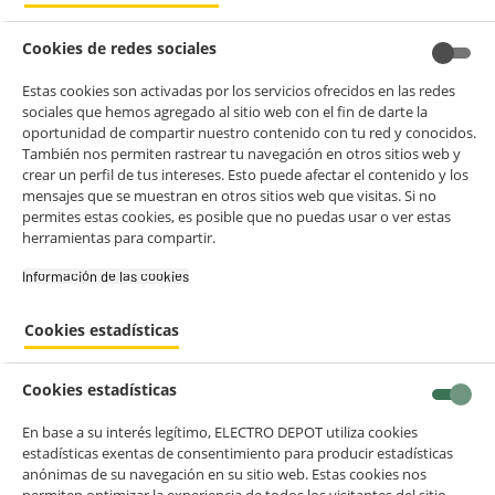
Cookies de redes sociales
Estas cookies son activadas por los servicios ofrecidos en las redes
sociales que hemos agregado al sitio web con el fin de darte la
oportunidad de compartir nuestro contenido con tu red y conocidos.
product_anchor_characteristics
También nos permiten rastrear tu navegación en otros sitios web y
crear un perfil de tus intereses. Esto puede afectar el contenido y los
mensajes que se muestran en otros sitios web que visitas. Si no
permites estas cookies, es posible que no puedas usar o ver estas
349
€
92
299
herramientas para compartir.
€
92
Información de las cookies‎
2
€
78
Cuyo
Cookies estadísticas
Cookies estadísticas
BIENVENIDO a ELECTRO
Rechazar todas
En base a su interés legítimo, ELECTRO DEPOT utiliza cookies
estadísticas exentas de consentimiento para producir estadísticas
DEPOT
anónimas de su navegación en su sitio web. Estas cookies nos
Con el fin de mejorar tu experiencia, y tras tu consentimiento, ELECTRO
permiten optimizar la experiencia de todos los visitantes del sitio