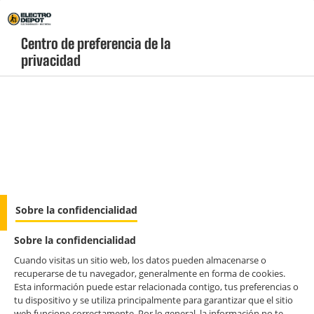
Envio Gratis +99€ y Recogida Gratis en tienda 1h
Centro de preferencia de la 
privacidad
geolocation-header-icon-text
header-
Carrito
Menú
login-
account
Hornos de encastre
Horno Integrable Pirolítico Multifunción
Sobre la confidencialidad
DualClean TEKA NEO HSB 6250 P FBK
Sobre la confidencialidad
Cuando visitas un sitio web, los datos pueden almacenarse o
recuperarse de tu navegador, generalmente en forma de cookies.
Esta información puede estar relacionada contigo, tus preferencias o
tu dispositivo y se utiliza principalmente para garantizar que el sitio
web funcione correctamente. Por lo general, la información no te