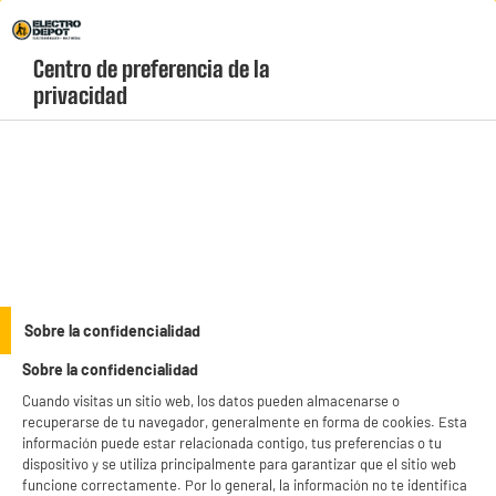
Envio Gratis +99€ y Recogida Gratis en tienda 1h
Centro de preferencia de la 
geolocation-header-icon-text
header-
Carrito
privacidad
Menú
login-
account
Utensilios de cocina
(2 produits)
productItem_availability_txt-
productItem__availability-
current-store
change-btn
LEGANÉS, MADRID
Sobre la confidencialidad
product_list_sticky_button_Filter
product_list_stic
Sobre la confidencialidad
BIENVENIDO a ELECTRO
Rechazar todas
Cuando visitas un sitio web, los datos pueden almacenarse o
DEPOT
recuperarse de tu navegador, generalmente en forma de cookies. Esta
Con el fin de mejorar tu experiencia, y tras tu consentimiento, ELECTRO DEPOT
información puede estar relacionada contigo, tus preferencias o tu
BY ELECTRODEPOT
y sus socios utilizan cookies que procesan tus datos personales para:
dispositivo y se utiliza principalmente para garantizar que el sitio web
Cacerola COSYLIFE 24cm
- compartir contenido adaptado a tus preferencias
funcione correctamente. Por lo general, la información no te identifica
Compatibilidad : Todo Tipo De Placas, Entre