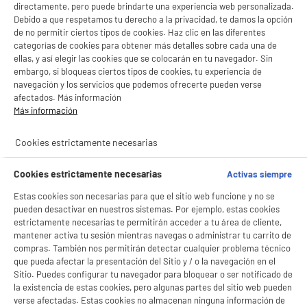
- ofrecer publicidad y comunicaciones personalizadas
directamente, pero puede brindarte una experiencia web personalizada.
Ellas Las De Inducción
- facilitar el intercambio de contenido en las redes sociales
Debido a que respetamos tu derecho a la privacidad, te damos la opción
Diametro :
- analizar el tráfico en nuestro sitio web Consulta la política de cookies.
de no permitir ciertos tipos de cookies. Haz clic en las diferentes
Consulta la política de cookies.
.
15
€
96
categorías de cookies para obtener más detalles sobre cada una de
ellas, y así elegir las cookies que se colocarán en tu navegador. Sin
Si aceptas, la experiencia será aún mejor. Si no acepta, se utilizarán cookies
★★★★★
★★★★★
embargo, si bloqueas ciertos tipos de cookies, tu experiencia de
estadísticas anónimas basadas en tu navegación. Puedes oponerte a su uso
gestionando sus cookies.
navegación y los servicios que podemos ofrecerte pueden verse
4.4
/5
(
117
)
¡Buena visita!
afectados. Más información
Más información
compare_product
✔ ACEPTAR TODAS
Cookies estrictamente necesarias
Gestionar cookies
BY ELECTRODEPOT
Cookies estrictamente necesarias
Activas siempre
Lote COSYLIFE 2 cacerolas 16 y 20cm
Estas cookies son necesarias para que el sitio web funcione y no se
Compatibilidad : Todo Tipo De Placas, Entre
pueden desactivar en nuestros sistemas. Por ejemplo, estas cookies
Ellas Las De Inducción
estrictamente necesarias te permitirán acceder a tu área de cliente,
Diametro :
mantener activa tu sesión mientras navegas o administrar tu carrito de
15
€
96
compras. También nos permitirán detectar cualquier problema técnico
que pueda afectar la presentación del Sitio y / o la navegación en el
★★★★★
★★★★★
Sitio. Puedes configurar tu navegador para bloquear o ser notificado de
la existencia de estas cookies, pero algunas partes del sitio web pueden
4.2
/5
(
149
)
verse afectadas. Estas cookies no almacenan ninguna información de