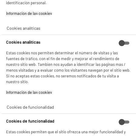
identificación personal.
compare_product
Información de las cookies‎
Cookies analíticas
NO SOLO TENEMOS LOS MEJORES PRECIOS
Cookies analíticas
Estas cookies nos permiten determinar el número de visitas y las
GARANTÍAS
101.669 opiniones
PAGO SEGURO
fuentes de tráfico, con el fin de medir y mejorar el rendimiento de
autentificadas por
ELECTRO DEPOT
nuestro sitio web. También nos ayudan a identificar las páginas más /
menos visitadas y a evaluar cómo los visitantes navegan por el sitio web.
★★★★★
★★★★★
Si no aceptas estas cookies, no seremos notificados de tu visita a
4,26
nuestro sitio.
Información de las cookies‎
SERVICIO POST VENTA
ATENCIÓN AL CLIENTE
PREGUNTAS /
RESPUESTAS
Cookies de funcionalidad
Cookies de funcionalidad
Estas cookies permiten que el sitio ofrezca una mejor funcionalidad y