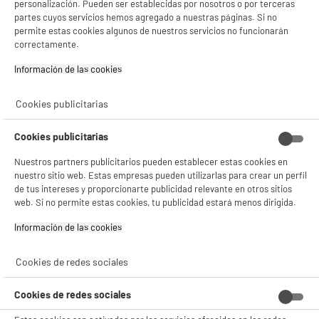
personalización. Pueden ser establecidas por nosotros o por terceras
5 TIENDAS A TU SERVICIO
partes cuyos servicios hemos agregado a nuestras páginas. Si no
permite estas cookies algunos de nuestros servicios no funcionarán
correctamente.
ELIGE TU TIENDA
Información de las cookies‎
Valencia -
Alicante
Cookies publicitarias
ENVÍO Y RECOGIDA
Cookies publicitarias
Recogida en 1h:
Gratuita
Nuestros partners publicitarios pueden establecer estas cookies en
Envío a domicilio: 3 - 5 días laborables
nuestro sitio web. Estas empresas pueden utilizarlas para crear un perfil
de tus intereses y proporcionarte publicidad relevante en otros sitios
web. Si no permite estas cookies, tu publicidad estará menos dirigida.
Información de las cookies‎
ESTAMOS EN CONTACTO
Cookies de redes sociales
¡DESCARGA NUESTRA APP!
Cookies de redes sociales