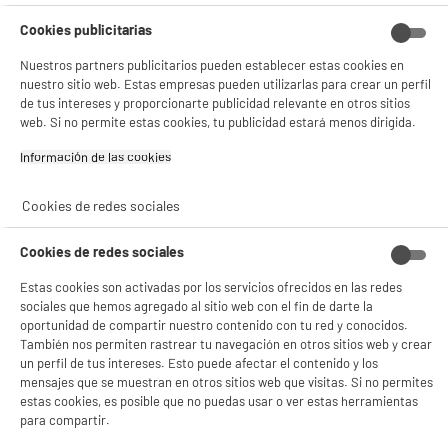
Cookies publicitarias
Nuestros partners publicitarios pueden establecer estas cookies en
nuestro sitio web. Estas empresas pueden utilizarlas para crear un perfil
de tus intereses y proporcionarte publicidad relevante en otros sitios
web. Si no permite estas cookies, tu publicidad estará menos dirigida.
Información de las cookies‎
Cookies de redes sociales
Cookies de redes sociales
Estas cookies son activadas por los servicios ofrecidos en las redes
sociales que hemos agregado al sitio web con el fin de darte la
product_anchor_characteristics
oportunidad de compartir nuestro contenido con tu red y conocidos.
También nos permiten rastrear tu navegación en otros sitios web y crear
un perfil de tus intereses. Esto puede afectar el contenido y los
489
€
94
mensajes que se muestran en otros sitios web que visitas. Si no permites
estas cookies, es posible que no puedas usar o ver estas herramientas
0
€
02
Cuyo
para compartir.
0
€
02
Cuyo
1
€
33
Cuyo