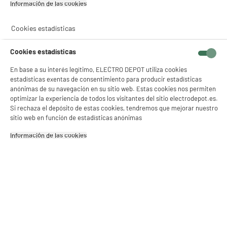
Información de las cookies‎
Cookies estadísticas
Cookies estadísticas
En base a su interés legítimo, ELECTRO DEPOT utiliza cookies
estadísticas exentas de consentimiento para producir estadísticas
anónimas de su navegación en su sitio web. Estas cookies nos permiten
optimizar la experiencia de todos los visitantes del sitio electrodepot.es.
Si rechaza el depósito de estas cookies, tendremos que mejorar nuestro
10-45
W
sitio web en función de estadísticas anónimas
USB PD
Información de las cookies‎
CARGADOR
USB-
NO INCLUIDO
EXPLANATION-
TEXT
Recogemos tu antiguo dispositivo
Recogemos
gratuitamente
tu antiguo
electrodoméstico.
Más información