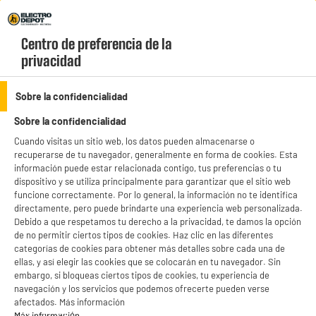
Envio Gratis +99€ y Recogida Gratis en tienda 1h
Centro de preferencia de la 
geolocation-header-icon-text
header-
Carrito
privacidad
Menú
login-
account
Sobre la confidencialidad
Sobre la confidencialidad
Cuando visitas un sitio web, los datos pueden almacenarse o
recuperarse de tu navegador, generalmente en forma de cookies. Esta
Smartphones
información puede estar relacionada contigo, tus preferencias o tu
dispositivo y se utiliza principalmente para garantizar que el sitio web
ELECTROCHOLLOS
funcione correctamente. Por lo general, la información no te identifica
directamente, pero puede brindarte una experiencia web personalizada.
Debido a que respetamos tu derecho a la privacidad, te damos la opción
Movil SAMSUNG A57 5G 128Go Navy
de no permitir ciertos tipos de cookies. Haz clic en las diferentes
categorías de cookies para obtener más detalles sobre cada una de
ellas, y así elegir las cookies que se colocarán en tu navegador. Sin
embargo, si bloqueas ciertos tipos de cookies, tu experiencia de
navegación y los servicios que podemos ofrecerte pueden verse
afectados. Más información
Más información