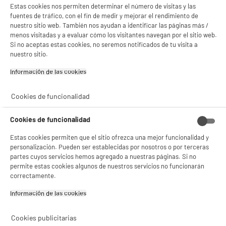
Estas cookies nos permiten determinar el número de visitas y las
fuentes de tráfico, con el fin de medir y mejorar el rendimiento de
nuestro sitio web. También nos ayudan a identificar las páginas más /
BIENVENIDO a ELECTRO
menos visitadas y a evaluar cómo los visitantes navegan por el sitio web.
Rechazar todas
Si no aceptas estas cookies, no seremos notificados de tu visita a
DEPOT
nuestro sitio.
Con el fin de mejorar tu experiencia, y tras tu consentimiento, ELECTRO DEPOT
Información de las cookies‎
y sus socios utilizan cookies que procesan tus datos personales para:
- compartir contenido adaptado a tus preferencias
- ofrecer publicidad y comunicaciones personalizadas
Cookies de funcionalidad
- facilitar el intercambio de contenido en las redes sociales
- analizar el tráfico en nuestro sitio web Consulta la política de cookies.
Consulta la política de cookies.
.
Cookies de funcionalidad
Si aceptas, la experiencia será aún mejor. Si no acepta, se utilizarán cookies
Estas cookies permiten que el sitio ofrezca una mejor funcionalidad y
estadísticas anónimas basadas en tu navegación. Puedes oponerte a su uso
personalización. Pueden ser establecidas por nosotros o por terceras
gestionando sus cookies.
partes cuyos servicios hemos agregado a nuestras páginas. Si no
¡Buena visita!
permite estas cookies algunos de nuestros servicios no funcionarán
correctamente.
✔ ACEPTAR TODAS
Información de las cookies‎
Gestionar cookies
Cookies publicitarias