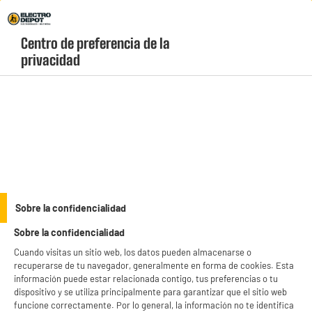
Envio Gratis +99€ y Recogida Gratis en tienda 1h
Centro de preferencia de la 
geolocation-header-icon-text
header-
Carrito
privacidad
Menú
login-
account
COCINA
(0 produits)
productItem_availability_txt-
BIENVENIDO a ELECTRO
Rechazar todas
productItem__availability-
current-store
change-btn
DEPOT
LEGANÉS, MADRID
Sobre la confidencialidad
Con el fin de mejorar tu experiencia, y tras tu consentimiento, ELECTRO DEPOT
product_list_sticky_button_Filter
product_list_stic
Sobre la confidencialidad
y sus socios utilizan cookies que procesan tus datos personales para:
- compartir contenido adaptado a tus preferencias
Cuando visitas un sitio web, los datos pueden almacenarse o
- ofrecer publicidad y comunicaciones personalizadas
recuperarse de tu navegador, generalmente en forma de cookies. Esta
- facilitar el intercambio de contenido en las redes sociales
No hemos encontrado los productos de tu selección.
información puede estar relacionada contigo, tus preferencias o tu
- analizar el tráfico en nuestro sitio web Consulta la política de cookies.
dispositivo y se utiliza principalmente para garantizar que el sitio web
Consulta la política de cookies.
.
funcione correctamente. Por lo general, la información no te identifica