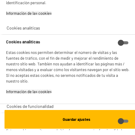
identificación personal.
Valencia -
Alicante
Información de las cookies‎
Cookies analíticas
ENVÍO Y RECOGIDA
Recogida en 1h:
Gratuita
Cookies analíticas
Envío a domicilio: 3 - 5 días laborables
Estas cookies nos permiten determinar el número de visitas y las
fuentes de tráfico, con el fin de medir y mejorar el rendimiento de
nuestro sitio web. También nos ayudan a identificar las páginas más /
menos visitadas y a evaluar cómo los visitantes navegan por el sitio web.
Si no aceptas estas cookies, no seremos notificados de tu visita a
ESTAMOS EN CONTACTO
nuestro sitio.
¡DESCARGA NUESTRA APP!
Información de las cookies‎
Cookies de funcionalidad
¡SUSCRÍBETE A NUESTRA NEWSLETTER!
Guardar ajustes
Cookies de funcionalidad
OK
Estas cookies permiten que el sitio ofrezca una mejor funcionalidad y