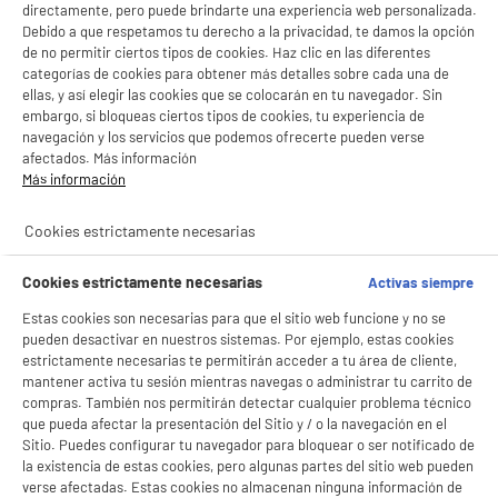
Si aceptas, la experiencia será aún mejor. Si no acepta, se utilizarán cookies
directamente, pero puede brindarte una experiencia web personalizada.
estadísticas anónimas basadas en tu navegación. Puedes oponerte a su uso
Debido a que respetamos tu derecho a la privacidad, te damos la opción
gestionando sus cookies.
NO SOLO TENEMOS LOS MEJORES PRECIOS
de no permitir ciertos tipos de cookies. Haz clic en las diferentes
¡Buena visita!
categorías de cookies para obtener más detalles sobre cada una de
ellas, y así elegir las cookies que se colocarán en tu navegador. Sin
GARANTÍAS
101.669 opiniones
PAGO SEGURO
✔ ACEPTAR TODAS
embargo, si bloqueas ciertos tipos de cookies, tu experiencia de
autentificadas por
ELECTRO DEPOT
navegación y los servicios que podemos ofrecerte pueden verse
Gestionar cookies
afectados. Más información
★★★★★
★★★★★
Más información
4,26
Cookies estrictamente necesarias
SERVICIO POST VENTA
ATENCIÓN AL CLIENTE
PREGUNTAS /
RESPUESTAS
Cookies estrictamente necesarias
Activas siempre
Estas cookies son necesarias para que el sitio web funcione y no se
pueden desactivar en nuestros sistemas. Por ejemplo, estas cookies
estrictamente necesarias te permitirán acceder a tu área de cliente,
mantener activa tu sesión mientras navegas o administrar tu carrito de
compras. También nos permitirán detectar cualquier problema técnico
5 TIENDAS A TU SERVICIO
que pueda afectar la presentación del Sitio y / o la navegación en el
Sitio. Puedes configurar tu navegador para bloquear o ser notificado de
la existencia de estas cookies, pero algunas partes del sitio web pueden
ELIGE TU TIENDA
verse afectadas. Estas cookies no almacenan ninguna información de