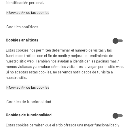
¡Buena visita!
Comprados juntos habitualmente
identificación personal.
Información de las cookies‎
✔ ACEPTAR TODAS
Gestionar cookies
Cookies analíticas
Cookies analíticas
Estas cookies nos permiten determinar el número de visitas y las
fuentes de tráfico, con el fin de medir y mejorar el rendimiento de
nuestro sitio web. También nos ayudan a identificar las páginas más /
menos visitadas y a evaluar cómo los visitantes navegan por el sitio web.
Cristal Templado
Carcasa DANEW
Si no aceptas estas cookies, no seremos notificados de tu visita a
DANEW KONNECT 556
KONNECT 556
nuestro sitio.
4
4
€98
€98
Información de las cookies‎
Total Price :
9.96€
Cookies de funcionalidad
Cookies de funcionalidad
Estas cookies permiten que el sitio ofrezca una mejor funcionalidad y