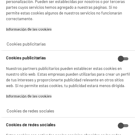
personalización. Pueden ser establecidas por nosotros o por terceras
Características
partes cuyos servicios hemos agregado a nuestras páginas. Si no
permite estas cookies algunos de nuestros servicios no funcionarán
Marca
DANEW
correctamente.
Información de las cookies‎
Tipo de producto
vidrio templado
Colores
Transparente
Cookies publicitarias
Plus produit balisage
100% PRECIOS BAJOS
Cookies publicitarias
Peso neto
0,012kg
Nuestros partners publicitarios pueden establecer estas cookies en
Nombre del fabricante,
DANEW
nuestro sitio web. Estas empresas pueden utilizarlas para crear un perfil
nombre de la empresa o marca
de tus intereses y proporcionarte publicidad relevante en otros sitios
registrada
web. Si no permite estas cookies, tu publicidad estará menos dirigida.
Dirección de envio
55 AV.MARCEAU 75116 74116
Información de las cookies‎
PARIS
Cookies de redes sociales
correo electrónico
CONTACT@DANEW.COM
Código del artículo
974179
Cookies de redes sociales