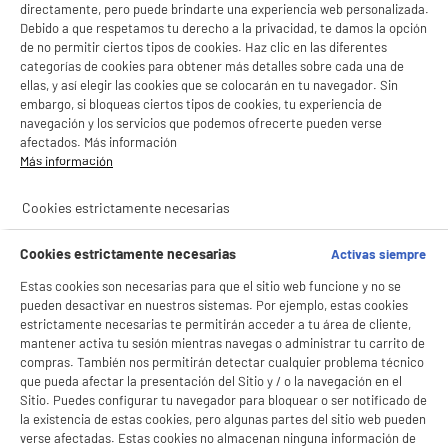
directamente, pero puede brindarte una experiencia web personalizada.
Debido a que respetamos tu derecho a la privacidad, te damos la opción
de no permitir ciertos tipos de cookies. Haz clic en las diferentes
categorías de cookies para obtener más detalles sobre cada una de
ellas, y así elegir las cookies que se colocarán en tu navegador. Sin
embargo, si bloqueas ciertos tipos de cookies, tu experiencia de
navegación y los servicios que podemos ofrecerte pueden verse
afectados. Más información
Más información
product_anchor_characteristics
Cookies estrictamente necesarias
BIENVENIDO a ELECTRO
Rechazar todas
4
€
98
DEPOT
Cookies estrictamente necesarias
Activas siempre
Con el fin de mejorar tu experiencia, y tras tu consentimiento, ELECTRO DEPOT
y sus socios utilizan cookies que procesan tus datos personales para:
Estas cookies son necesarias para que el sitio web funcione y no se
- compartir contenido adaptado a tus preferencias
pueden desactivar en nuestros sistemas. Por ejemplo, estas cookies
- ofrecer publicidad y comunicaciones personalizadas
estrictamente necesarias te permitirán acceder a tu área de cliente,
- facilitar el intercambio de contenido en las redes sociales
mantener activa tu sesión mientras navegas o administrar tu carrito de
- analizar el tráfico en nuestro sitio web Consulta la política de cookies.
compras. También nos permitirán detectar cualquier problema técnico
Consulta la política de cookies.
.
que pueda afectar la presentación del Sitio y / o la navegación en el
Sitio. Puedes configurar tu navegador para bloquear o ser notificado de
Si aceptas, la experiencia será aún mejor. Si no acepta, se utilizarán cookies
la existencia de estas cookies, pero algunas partes del sitio web pueden
estadísticas anónimas basadas en tu navegación. Puedes oponerte a su uso
verse afectadas. Estas cookies no almacenan ninguna información de
gestionando sus cookies.