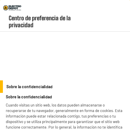
Envio Gratis +99€ y Recogida Gratis en tienda 1h
Centro de preferencia de la 
geolocation-header-icon-text
header-
Carrito
privacidad
Menú
login-
account
ACCESORIOS MÓVILES
Cristal Templado DANEW KONNECT 556
Sobre la confidencialidad
Sobre la confidencialidad
Cuando visitas un sitio web, los datos pueden almacenarse o
recuperarse de tu navegador, generalmente en forma de cookies. Esta
información puede estar relacionada contigo, tus preferencias o tu
dispositivo y se utiliza principalmente para garantizar que el sitio web
funcione correctamente. Por lo general, la información no te identifica