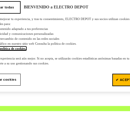
BIENVENIDO a ELECTRO DEPOT
ar todas
 mejorar tu experiencia, y tras tu consentimiento, ELECTRO DEPOT y sus socios utilizan cookies
les para:
ontenido adaptado a tus preferencias
licidad y comunicaciones personalizadas
 intercambio de contenido en las redes sociales
tráfico en nuestro sitio web Consulta la política de cookies.
política de cookies.
.
 experiencia será aún mejor. Si no acepta, se utilizarán cookies estadísticas anónimas basadas en t
te a su uso gestionando sus cookies.
ar cookies
✔ ACEP