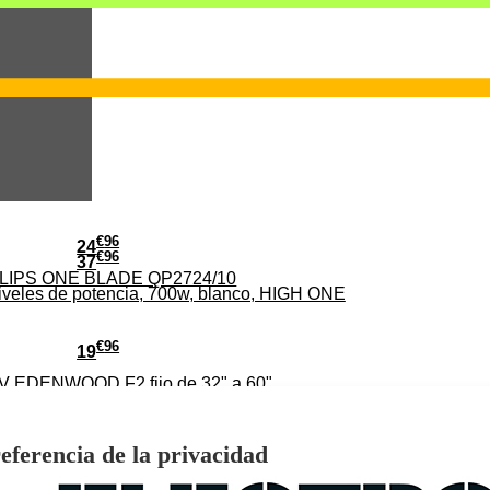
€
96
24
€
96
37
PHILIPS ONE BLADE QP2724/10
iveles de potencia, 700w, blanco, HIGH ONE
€
96
19
TV EDENWOOD F2 fijo de 32" a 60"
eferencia de la privacidad
WE