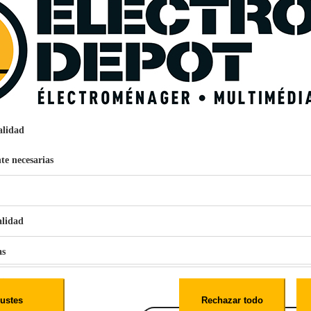
vidrio templado
Iphone Xr
Transparente
100% PRECIOS BAJOS
IPHONE XR/11
AL 10 cm x AN 1 cm x PR 20 cm
0,007kg
ada
MGF - GROUPE WE CONNECT
58 RUE DE LAMIRAULT ZI DE LAMIRAULT 77090 COLLE
alidad
CONTACT@CONNECT-WE.COM
966510
te necesarias
€
96
alidad
159
Pago a
plazos
as
nción EcoTank EPSON ET-2861
iales
ustes
Rechazar todo