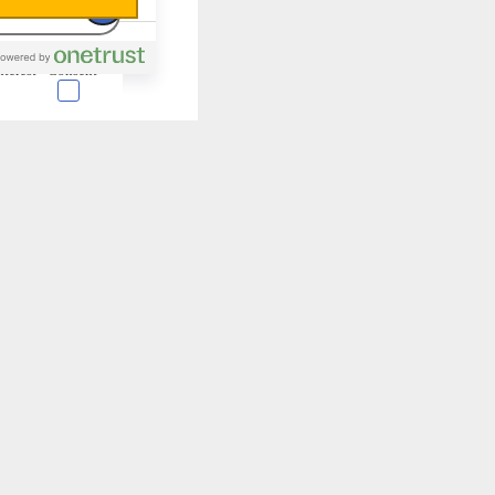
nterest
Consent
 en forma de cookies.
almente para garantizar
ero puede brindarte una
de no permitir ciertos
a de ellas, y así elegir
periencia de navegación y
Activas siempre
mas. Por ejemplo, estas
ientras navegas o