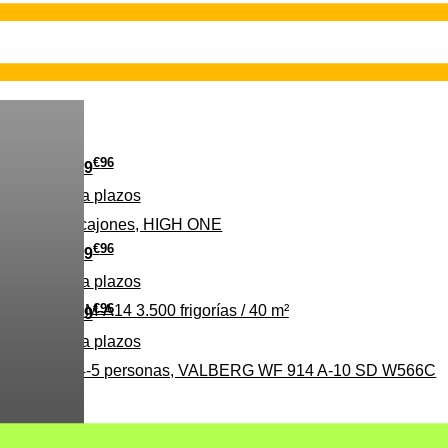
E
€
96
139
Pago a
plazos
 clase D, 3 cajones, HIGH ONE
€
96
369
Pago a
plazos
€
96
ALBERG CLIM-A14 3.500 frigorías / 40 m²
279
Pago a
plazos
0%, ideal para 4-5 personas, VALBERG WF 914 A-10 SD W566C