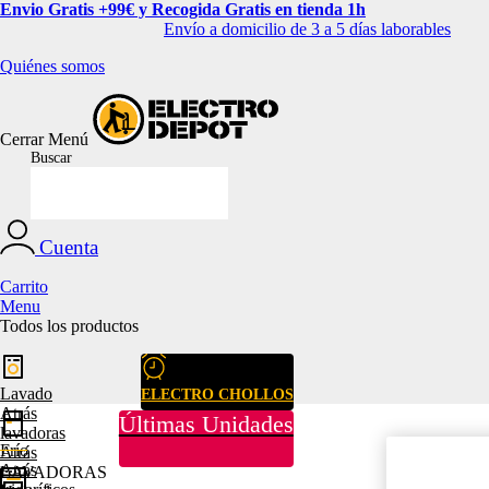
Envio Gratis +99€ y Recogida Gratis en tienda 1h
Envío a domicilio de 3 a 5 días laborables
Quiénes somos
Cerrar
Menú
Buscar
Cuenta
Carrito
Menu
Todos los productos
Lavado
ELECTRO CHOLLOS
Atrás
Últimas Unidades
lavadoras
Frío
Atrás
Atrás
LAVADORAS