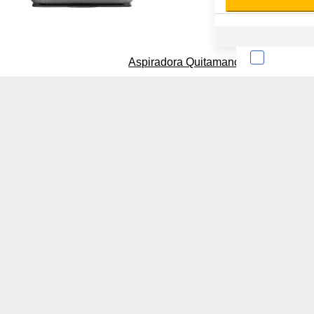
Cookies estadísticas
Lista de cooki
Aspiradora Quitamanchas 450W VAL
Sobre la confiden
Cuando visitas un s
Esta información pue
que el sitio web fun
experiencia web pers
tipos de cookies. Ha
las cookies que se c
los servicios que p
Más información
Cookies estrictam
Estas cookies son ne
cookies estrictament