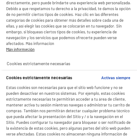
directamente, pero puede brindarte una experiencia web personalizada.
Debido a que respetamos tu derecho a la privacidad, te damos la opción
de no permitir ciertos tipos de cookies. Haz clic en las diferentes
categorías de cookies para obtener más detalles sobre cada una de
ellas, y así elegir las cookies que se colocarán en tu navegador. Sin
embargo, si bloqueas ciertos tipos de cookies, tu experiencia de
navegación y los servicios que podemos ofrecerte pueden verse
BIENVENIDO a ELECTRO
Rechazar todas
afectados. Más información
DEPOT
Más información
product_anchor_characteristics
Con el fin de mejorar tu experiencia, y tras tu consentimiento, ELECTRO DEPOT
y sus socios utilizan cookies que procesan tus datos personales para:
Cookies estrictamente necesarias
- compartir contenido adaptado a tus preferencias
2
€
94
- ofrecer publicidad y comunicaciones personalizadas
Cookies estrictamente necesarias
Activas siempre
- facilitar el intercambio de contenido en las redes sociales
- analizar el tráfico en nuestro sitio web Consulta la política de cookies.
Estas cookies son necesarias para que el sitio web funcione y no se
Consulta la política de cookies.
.
pueden desactivar en nuestros sistemas. Por ejemplo, estas cookies
Si aceptas, la experiencia será aún mejor. Si no acepta, se utilizarán cookies
estrictamente necesarias te permitirán acceder a tu área de cliente,
estadísticas anónimas basadas en tu navegación. Puedes oponerte a su uso
mantener activa tu sesión mientras navegas o administrar tu carrito de
gestionando sus cookies.
compras. También nos permitirán detectar cualquier problema técnico
¡Buena visita!
que pueda afectar la presentación del Sitio y / o la navegación en el
Sitio. Puedes configurar tu navegador para bloquear o ser notificado de
✔ ACEPTAR TODAS
la existencia de estas cookies, pero algunas partes del sitio web pueden
verse afectadas. Estas cookies no almacenan ninguna información de