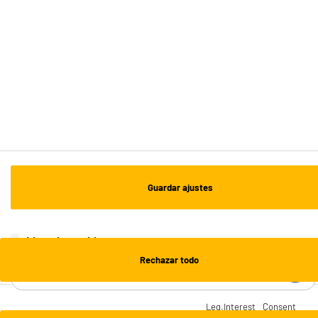
Recogida en 1h:
Gratuita
Envío a domicilio: 3 - 5 días laborables
ESTAMOS EN CONTACTO
¡DESCARGA NUESTRA APP!
¡SUSCRÍBETE A NUESTRA NEWSLETTER!
Guardar ajustes
OK
¡SÍGUENOS EN REDES!
Lista de cookies
Rechazar todo
¿NECESITAS AYUDA?
Leg.Interest
Consent