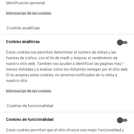
Gestionar cookies
identificación personal.
Garantía incluida :
3 años
Hasta
agosto 2029
Información de las cookies‎
Cookies analíticas
Características
Cookies analíticas
Marca
DURACELL
Estas cookies nos permiten determinar el número de visitas y las
Recargable
No
fuentes de tráfico, con el fin de medir y mejorar el rendimiento de
nuestro sitio web. También nos ayudan a identificar las páginas más /
Número de pilas
1
menos visitadas y a evaluar cómo los visitantes navegan por el sitio web.
Si no aceptas estas cookies, no seremos notificados de tu visita a
Advertencia
Peligroso. Lea las
nuestro sitio.
advertencias de uso.
Información de las cookies‎
Código del artículo
970894
Cookies de funcionalidad
Cookies de funcionalidad
Estas cookies permiten que el sitio ofrezca una mejor funcionalidad y