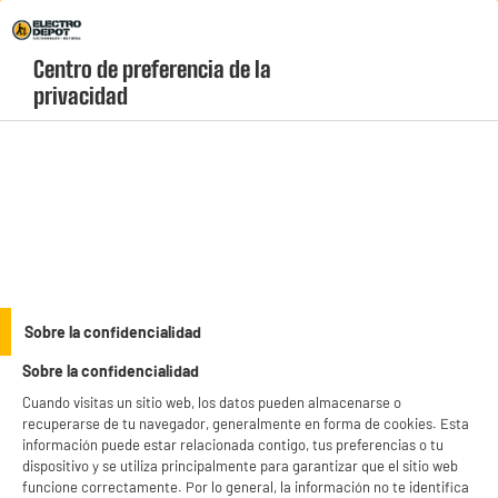
Envio Gratis +99€ y Recogida Gratis en tienda 1h
Centro de preferencia de la 
geolocation-header-icon-text
header-
Carrito
privacidad
Menú
login-
account
Pilas y cargadores
Pack pilas DURACELL MN21 X Simply
Sobre la confidencialidad
Sobre la confidencialidad
Cuando visitas un sitio web, los datos pueden almacenarse o
recuperarse de tu navegador, generalmente en forma de cookies. Esta
información puede estar relacionada contigo, tus preferencias o tu
dispositivo y se utiliza principalmente para garantizar que el sitio web
funcione correctamente. Por lo general, la información no te identifica