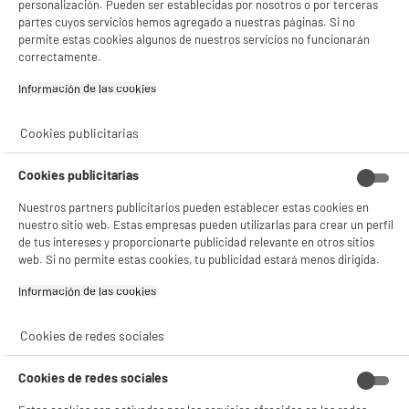
personalización. Pueden ser establecidas por nosotros o por terceras
partes cuyos servicios hemos agregado a nuestras páginas. Si no
Advertencia
Peligroso. Lea las
permite estas cookies algunos de nuestros servicios no funcionarán
advertencias de uso.
correctamente.
Nombre del fabricante,
ELECTRO DEPOT FRANCE
Información de las cookies‎
nombre de la empresa o marca
registrada
Cookies publicitarias
Dirección de envio
1 ROUTE DE VENDEVILLE
59155 FACHES THUMESNIL
Cookies publicitarias
correo electrónico
PRODUCTSUPPORT@CONTAC
Nuestros partners publicitarios pueden establecer estas cookies en
T.ELECTRODEPOT.FR
nuestro sitio web. Estas empresas pueden utilizarlas para crear un perfil
de tus intereses y proporcionarte publicidad relevante en otros sitios
Código del artículo
959146
web. Si no permite estas cookies, tu publicidad estará menos dirigida.
Información de las cookies‎
Cookies de redes sociales
Cookies de redes sociales