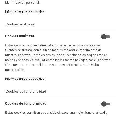
identificación personal.
✔ ACEPTAR TODAS
Información de las cookies‎
Gestionar cookies
Cookies analíticas
Recogemos tu antiguo dispositivo
Recogemos
gratuitamente
tu antiguo
Cookies analíticas
electrodoméstico.
Más información
Estas cookies nos permiten determinar el número de visitas y las
fuentes de tráfico, con el fin de medir y mejorar el rendimiento de
Garantía incluida :
3 años
nuestro sitio web. También nos ayudan a identificar las páginas más /
Hasta
agosto 2029
menos visitadas y a evaluar cómo los visitantes navegan por el sitio web.
Si no aceptas estas cookies, no seremos notificados de tu visita a
nuestro sitio.
Características
Información de las cookies‎
Marca
ELECTRO DEPOT
Cookies de funcionalidad
Tipo
Pila AAA
Cookies de funcionalidad
Recargable
Sí
Estas cookies permiten que el sitio ofrezca una mejor funcionalidad y
Número de pilas
4