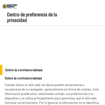
Envio Gratis +99€ y Recogida Gratis en tienda 1h
Centro de preferencia de la 
geolocation-header-icon-text
header-
Carrito
privacidad
Menú
login-
account
Pilas y cargadores
BY ELECTRODEPOT
Sobre la confidencialidad
Pack pilas recargables ELECTRO DEPOT LR03 AAA x 4
Sobre la confidencialidad
uds 800 mAh
Cuando visitas un sitio web, los datos pueden almacenarse o
recuperarse de tu navegador, generalmente en forma de cookies. Esta
información puede estar relacionada contigo, tus preferencias o tu
dispositivo y se utiliza principalmente para garantizar que el sitio web
funcione correctamente. Por lo general, la información no te identifica