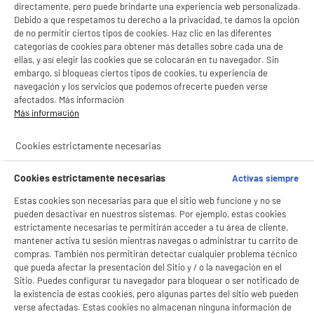
directamente, pero puede brindarte una experiencia web personalizada.
Debido a que respetamos tu derecho a la privacidad, te damos la opción
de no permitir ciertos tipos de cookies. Haz clic en las diferentes
categorías de cookies para obtener más detalles sobre cada una de
ellas, y así elegir las cookies que se colocarán en tu navegador. Sin
embargo, si bloqueas ciertos tipos de cookies, tu experiencia de
navegación y los servicios que podemos ofrecerte pueden verse
afectados. Más información
Más información
BIENVENIDO a ELECTRO
Rechazar todas
Cookies estrictamente necesarias
DEPOT
product_anchor_characteristics
Cookies estrictamente necesarias
Activas siempre
Con el fin de mejorar tu experiencia, y tras tu consentimiento, ELECTRO DEPOT
y sus socios utilizan cookies que procesan tus datos personales para:
Estas cookies son necesarias para que el sitio web funcione y no se
- compartir contenido adaptado a tus preferencias
3
€
96
pueden desactivar en nuestros sistemas. Por ejemplo, estas cookies
- ofrecer publicidad y comunicaciones personalizadas
estrictamente necesarias te permitirán acceder a tu área de cliente,
- facilitar el intercambio de contenido en las redes sociales
0
€
02
Cuyo
- analizar el tráfico en nuestro sitio web Consulta la política de cookies.
mantener activa tu sesión mientras navegas o administrar tu carrito de
Consulta la política de cookies.
.
compras. También nos permitirán detectar cualquier problema técnico
que pueda afectar la presentación del Sitio y / o la navegación en el
Si aceptas, la experiencia será aún mejor. Si no acepta, se utilizarán cookies
Sitio. Puedes configurar tu navegador para bloquear o ser notificado de
estadísticas anónimas basadas en tu navegación. Puedes oponerte a su uso
la existencia de estas cookies, pero algunas partes del sitio web pueden
gestionando sus cookies.
verse afectadas. Estas cookies no almacenan ninguna información de
¡Buena visita!