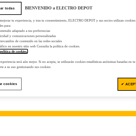
BIENVENIDO a ELECTRO DEPOT
ar todas
 mejorar tu experiencia, y tras tu consentimiento, ELECTRO DEPOT y sus socios utilizan cookies
les para:
ontenido adaptado a tus preferencias
licidad y comunicaciones personalizadas
 intercambio de contenido en las redes sociales
tráfico en nuestro sitio web Consulta la política de cookies.
política de cookies.
.
 experiencia será aún mejor. Si no acepta, se utilizarán cookies estadísticas anónimas basadas en t
te a su uso gestionando sus cookies.
ar cookies
✔ ACEP