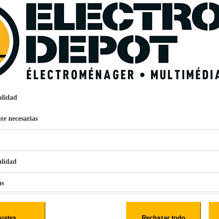
ELECTRO DEPOT
No
2
Peligroso. Lea las advertencias de uso.
ada
ELECTRO DEPOT FRANCE
alidad
1 ROUTE DE VENDEVILLE 59155 FACHES THUMESNIL
PRODUCTSUPPORT@CONTACT.ELECTRODEPOT.FR
te necesarias
965392
€
96
159
alidad
Pago a
plazos
as
nción EcoTank EPSON ET-2861
iales
ustes
Rechazar todo