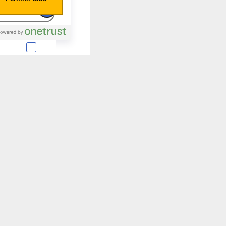
nterest
Consent
 en forma de cookies.
almente para garantizar
ero puede brindarte una
de no permitir ciertos
a de ellas, y así elegir
periencia de navegación y
Activas siempre
mas. Por ejemplo, estas