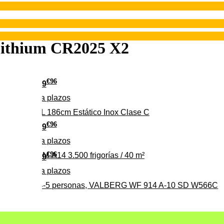
ithium CR2025 X2
€
96
349
Pago a
plazos
 315 C 315L 186cm Estático Inox Clase C
€
96
369
Pago a
plazos
€
96
ALBERG CLIM-A14 3.500 frigorías / 40 m²
279
Pago a
plazos
0%, ideal para 4-5 personas, VALBERG WF 914 A-10 SD W566C