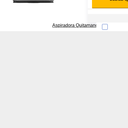
Cookies estadísticas
Lista de cooki
Aspiradora Quitamanchas 450W VAL
Sobre la confiden
Cuando visitas un s
Esta información pue
que el sitio web fun
experiencia web pers
tipos de cookies. Ha
las cookies que se c
los servicios que p
Más información
Cookies estrictam
Estas cookies son ne