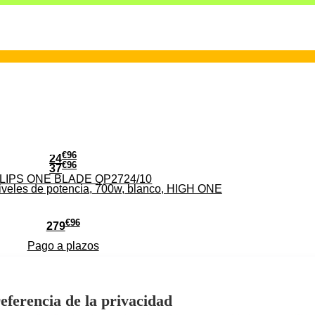
€
96
24
€
96
37
PHILIPS ONE BLADE QP2724/10
iveles de potencia, 700w, blanco, HIGH ONE
€
96
279
Pago a
plazos
HD-EL 4K Ultra HD con Sistema VIDAA WiFi HDMI
eferencia de la privacidad