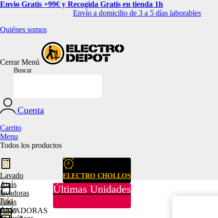
Envio Gratis +99€ y Recogida Gratis en tienda 1h
Envío a domicilio de 3 a 5 días laborables
Quiénes somos
Cerrar
Menú
Buscar
Cuenta
Carrito
Menu
Todos los productos
Lavado
ELECTRO CHOLLOS
Atrás
Últimas Unidades
lavadoras
Frío
Atrás
Atrás
LAVADORAS