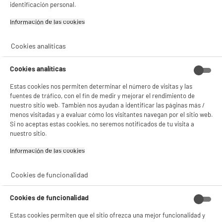
identificación personal.
Gestionar cookies
Información de las cookies‎
Cookies analíticas
Características
Marca
ELECTRO DEPOT
Cookies analíticas
Recargable
No
Estas cookies nos permiten determinar el número de visitas y las
fuentes de tráfico, con el fin de medir y mejorar el rendimiento de
Número de pilas
2
nuestro sitio web. También nos ayudan a identificar las páginas más /
menos visitadas y a evaluar cómo los visitantes navegan por el sitio web.
Advertencia
Peligroso. Lea las
Si no aceptas estas cookies, no seremos notificados de tu visita a
advertencias de uso.
nuestro sitio.
Nombre del fabricante,
ELECTRO DEPOT FRANCE
Información de las cookies‎
nombre de la empresa o marca
registrada
Cookies de funcionalidad
Dirección de envio
1 ROUTE DE VENDEVILLE
59155 FACHES THUMESNIL
Cookies de funcionalidad
correo electrónico
PRODUCTSUPPORT@CONTAC
Estas cookies permiten que el sitio ofrezca una mejor funcionalidad y