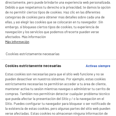
directamente, pero puede brindarte una experiencia web personalizada.
Debido a que respetamos tu derecho a la privacidad, te damos la opción
de no permitir ciertos tipos de cookies. Haz clic en las diferentes
categorías de cookies para obtener más detalles sobre cada una de
ellas, y así elegir las cookies que se colocarán en tu navegador. Sin
embargo, si bloqueas ciertos tipos de cookies, tu experiencia de
navegación y los servicios que podemos ofrecerte pueden verse
afectados. Más información
BIENVENIDO a ELECTRO
Más información
Rechazar todas
DEPOT
Cookies estrictamente necesarias
Con el fin de mejorar tu experiencia, y tras tu consentimiento, ELECTRO DEPOT
product_anchor_characteristics
y sus socios utilizan cookies que procesan tus datos personales para:
Cookies estrictamente necesarias
Activas siempre
- compartir contenido adaptado a tus preferencias
- ofrecer publicidad y comunicaciones personalizadas
2
€
49
Estas cookies son necesarias para que el sitio web funcione y no se
- facilitar el intercambio de contenido en las redes sociales
pueden desactivar en nuestros sistemas. Por ejemplo, estas cookies
- analizar el tráfico en nuestro sitio web Consulta la política de cookies.
Consulta la política de cookies.
.
estrictamente necesarias te permitirán acceder a tu área de cliente,
mantener activa tu sesión mientras navegas o administrar tu carrito de
Si aceptas, la experiencia será aún mejor. Si no acepta, se utilizarán cookies
compras. También nos permitirán detectar cualquier problema técnico
estadísticas anónimas basadas en tu navegación. Puedes oponerte a su uso
que pueda afectar la presentación del Sitio y / o la navegación en el
gestionando sus cookies.
Sitio. Puedes configurar tu navegador para bloquear o ser notificado de
¡Buena visita!
la existencia de estas cookies, pero algunas partes del sitio web pueden
verse afectadas. Estas cookies no almacenan ninguna información de
✔ ACEPTAR TODAS