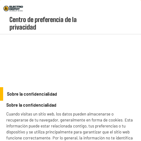
Envio Gratis +99€ y Recogida Gratis en tienda 1h
Centro de preferencia de la 
geolocation-header-icon-text
header-
Carrito
privacidad
Menú
login-
account
Pilas y cargadores
BY ELECTRODEPOT
Sobre la confidencialidad
Pack pilas ELECTRO DEPOT Alkaline LR20 - D x 2 uds
Sobre la confidencialidad
Cuando visitas un sitio web, los datos pueden almacenarse o
recuperarse de tu navegador, generalmente en forma de cookies. Esta
información puede estar relacionada contigo, tus preferencias o tu
dispositivo y se utiliza principalmente para garantizar que el sitio web
funcione correctamente. Por lo general, la información no te identifica