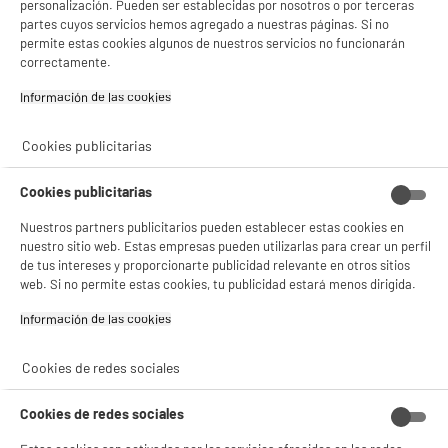
personalización. Pueden ser establecidas por nosotros o por terceras
partes cuyos servicios hemos agregado a nuestras páginas. Si no
permite estas cookies algunos de nuestros servicios no funcionarán
correctamente.
Información de las cookies‎
Cookies publicitarias
Cookies publicitarias
Nuestros partners publicitarios pueden establecer estas cookies en
nuestro sitio web. Estas empresas pueden utilizarlas para crear un perfil
de tus intereses y proporcionarte publicidad relevante en otros sitios
web. Si no permite estas cookies, tu publicidad estará menos dirigida.
Información de las cookies‎
Cookies de redes sociales
Cookies de redes sociales