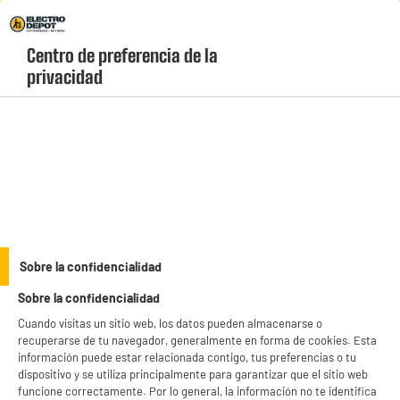
Envio Gratis +99€ y Recogida Gratis en tienda 1h
Centro de preferencia de la 
geolocation-header-icon-text
header-
Carrito
privacidad
Menú
login-
account
Valberg
BY ELECTRODEPOT
Sobre la confidencialidad
Robot Limpiacristales VALBERG W5
Sobre la confidencialidad
Cuando visitas un sitio web, los datos pueden almacenarse o
recuperarse de tu navegador, generalmente en forma de cookies. Esta
información puede estar relacionada contigo, tus preferencias o tu
dispositivo y se utiliza principalmente para garantizar que el sitio web
funcione correctamente. Por lo general, la información no te identifica