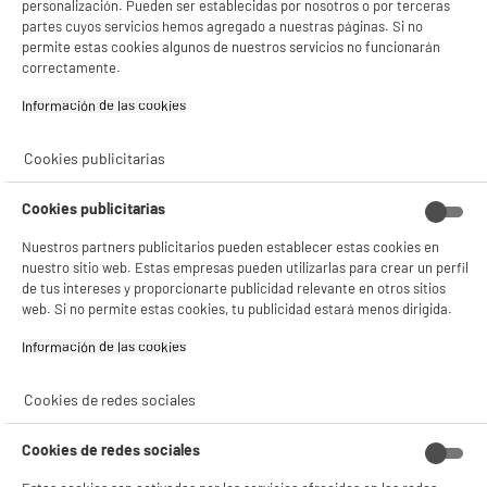
personalización. Pueden ser establecidas por nosotros o por terceras
partes cuyos servicios hemos agregado a nuestras páginas. Si no
Materia principal
Polipropileno
permite estas cookies algunos de nuestros servicios no funcionarán
correctamente.
Dimensiones del producto
AL 15,7 cm x AN 9 cm x PR 9
cm
Información de las cookies‎
Dimensiones paquete
AL 15 cm x AN 10 cm x PR 10
Cookies publicitarias
cm
Características adicionales
Bombilla 2 en 1 anti-insectos
Cookies publicitarias
voladores IP44 para interior y
exterior
Nuestros partners publicitarios pueden establecer estas cookies en
nuestro sitio web. Estas empresas pueden utilizarlas para crear un perfil
Principio de funcionamiento:
de tus intereses y proporcionarte publicidad relevante en otros sitios
La bombilla 2 en 1 anti-
web. Si no permite estas cookies, tu publicidad estará menos dirigida.
mosquitos recargable ofrece
Información de las cookies‎
dos funciones:
– Iluminación: tecnología
LED, que permite iluminar una
Cookies de redes sociales
pequeña superficie,
– Anti-mosquitos: una luz azul
Cookies de redes sociales
que atrae a los mosquitos
hacia la rejilla de alta tensión y