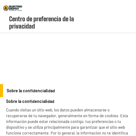
Envio Gratis +99€ y Recogida Gratis en tienda 1h
Centro de preferencia de la 
geolocation-header-icon-text
header-
Carrito
privacidad
Menú
login-
account
Decoración y jardín
Bombilla repelente antimosquitos 2en1 USB IP44
Sobre la confidencialidad
Sobre la confidencialidad
Cuando visitas un sitio web, los datos pueden almacenarse o
recuperarse de tu navegador, generalmente en forma de cookies. Esta
información puede estar relacionada contigo, tus preferencias o tu
dispositivo y se utiliza principalmente para garantizar que el sitio web
funcione correctamente. Por lo general, la información no te identifica