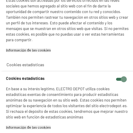
Estas cookies son activadas por los servicios ofrecidos en las redes
permite eliminarlos
sociales que hemos agregado al sitio web con el fin de darte la
eficazmente mediante
oportunidad de compartir nuestro contenido con tu red y conocidos.
descarga eléctrica. Los
También nos permiten rastrear tu navegación en otros sitios web y crear
mosquitos se retiran de la
un perfil de tus intereses. Esto puede afectar el contenido y los
rejilla y de la bombilla con el
mensajes que se muestran en otros sitios web que visitas. Si no permites
estas cookies, es posible que no puedas usar o ver estas herramientas
pequeño cepillo incluido.
para compartir.
Descripción del producto
Información de las cookies‎
– Tecnología creativa –
solución dos en uno:
iluminación y anti-mosquitos
Cookies estadísticas
– Ahorro en las facturas
eléctricas con una bombilla
Cookies estadísticas
de bajo consumo energético
– Recargable por USB o
En base a su interés legítimo, ELECTRO DEPOT utiliza cookies
mediante el adaptador de
estadísticas exentas de consentimiento para producir estadísticas
corriente incluido
anónimas de su navegación en su sitio web. Estas cookies nos permiten
optimizar la experiencia de todos los visitantes del sitio electrodepot.es.
Si rechaza el depósito de estas cookies, tendremos que mejorar nuestro
Especificaciones técnicas
sitio web en función de estadísticas anónimas
Tensión de alimentación: DC
5V / 1A - cable USB –
Información de las cookies‎
Adaptador de corriente