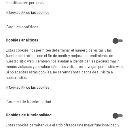
13
€
92
identificación personal.
BIENVENIDO a ELECTRO
Rechazar todas
Información de las cookies‎
DEPOT
Con el fin de mejorar tu experiencia, y tras tu consentimiento, ELECTRO DEPOT
Cookies analíticas
y sus socios utilizan cookies que procesan tus datos personales para:
- compartir contenido adaptado a tus preferencias
Cookies analíticas
- ofrecer publicidad y comunicaciones personalizadas
- facilitar el intercambio de contenido en las redes sociales
Estas cookies nos permiten determinar el número de visitas y las
- analizar el tráfico en nuestro sitio web Consulta la política de cookies.
fuentes de tráfico, con el fin de medir y mejorar el rendimiento de
Consulta la política de cookies.
.
nuestro sitio web. También nos ayudan a identificar las páginas más /
Si aceptas, la experiencia será aún mejor. Si no acepta, se utilizarán cookies
menos visitadas y a evaluar cómo los visitantes navegan por el sitio web.
Garantía incluida :
3 años
estadísticas anónimas basadas en tu navegación. Puedes oponerte a su uso
Si no aceptas estas cookies, no seremos notificados de tu visita a
gestionando sus cookies.
Hasta
agosto 2029
nuestro sitio.
¡Buena visita!
Información de las cookies‎
✔ ACEPTAR TODAS
Características
Cookies de funcionalidad
Gestionar cookies
Marca
.
Cookies de funcionalidad
Tipo de producto
Bombilla antimosquitos
Estas cookies permiten que el sitio ofrezca una mejor funcionalidad y
Colores
Varios Colores