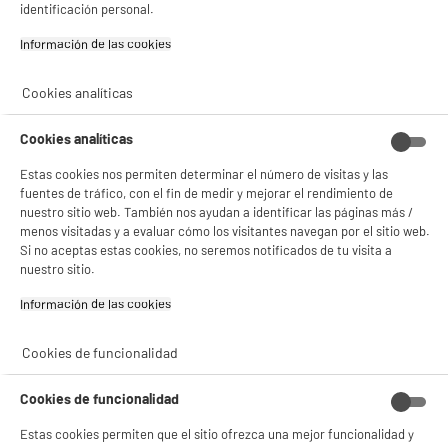
identificación personal.
Información de las cookies‎
Cookies analíticas
BIENVENIDO a ELECTRO
Rechazar todas
Cookies analíticas
DEPOT
Estas cookies nos permiten determinar el número de visitas y las
Con el fin de mejorar tu experiencia, y tras tu consentimiento, ELECTRO DEPOT
y sus socios utilizan cookies que procesan tus datos personales para:
fuentes de tráfico, con el fin de medir y mejorar el rendimiento de
- compartir contenido adaptado a tus preferencias
nuestro sitio web. También nos ayudan a identificar las páginas más /
- ofrecer publicidad y comunicaciones personalizadas
menos visitadas y a evaluar cómo los visitantes navegan por el sitio web.
- facilitar el intercambio de contenido en las redes sociales
Si no aceptas estas cookies, no seremos notificados de tu visita a
- analizar el tráfico en nuestro sitio web Consulta la política de cookies.
nuestro sitio.
Consulta la política de cookies.
.
Información de las cookies‎
Si aceptas, la experiencia será aún mejor. Si no acepta, se utilizarán cookies
estadísticas anónimas basadas en tu navegación. Puedes oponerte a su uso
gestionando sus cookies.
Cookies de funcionalidad
¡Buena visita!
Cookies de funcionalidad
✔ ACEPTAR TODAS
Estas cookies permiten que el sitio ofrezca una mejor funcionalidad y
Gestionar cookies