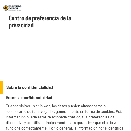
Envio Gratis +99€ y Recogida Gratis en tienda 1h
Centro de preferencia de la 
geolocation-header-icon-text
header-
Carrito
privacidad
Menú
login-
account
Decoración y jardín
ELECTROCHOLLOS
Sobre la confidencialidad
Silla de Camping Plegable INNOVAGOODS
Sobre la confidencialidad
Cuando visitas un sitio web, los datos pueden almacenarse o
recuperarse de tu navegador, generalmente en forma de cookies. Esta
información puede estar relacionada contigo, tus preferencias o tu
dispositivo y se utiliza principalmente para garantizar que el sitio web
funcione correctamente. Por lo general, la información no te identifica