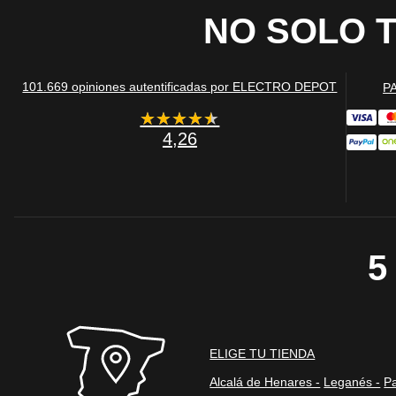
NO SOLO 
Información de las
Cookies publicitar
101.669 opiniones autentificadas por ELECTRO DEPOT
P
Nuestros partners pu
★★★★★
★★★★★
crear un perfil de t
publicidad estará me
4,26
Información de las
Cookies de redes s
Estas cookies son ac
5
la oportunidad de c
sitios web y crear u
que visitas. Si no p
Información de las
ELIGE TU TIENDA
Cookies estadístic
Alcalá de Henares -
Leganés -
Pa