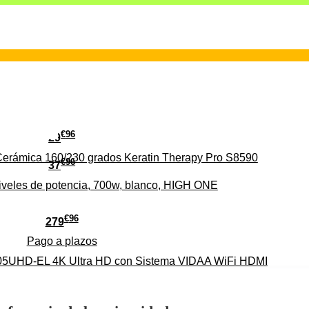
€
96
29
erámica 160/230 grados Keratin Therapy Pro S8590
€
96
37
iveles de potencia, 700w, blanco, HIGH ONE
€
96
279
Pago a
plazos
HD-EL 4K Ultra HD con Sistema VIDAA WiFi HDMI