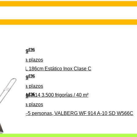
€
96
349
Pago a
plazos
 315 C 315L 186cm Estático Inox Clase C
€
96
369
Pago a
plazos
€
96
ALBERG CLIM-A14 3.500 frigorías / 40 m²
279
Pago a
plazos
0%, ideal para 4-5 personas, VALBERG WF 914 A-10 SD W566C