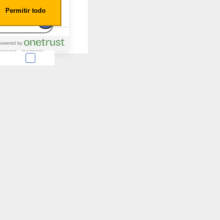
Permitir todo
nterest
Consent
 en forma de cookies.
almente para garantizar
ero puede brindarte una
de no permitir ciertos
a de ellas, y así elegir
periencia de navegación y
Activas siempre