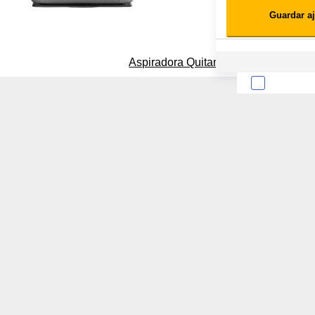
Guardar aj
Cookies estadísticas
Lista de cooki
Aspiradora Quitamanchas 450W VAL
Sobre la confiden
Cuando visitas un s
Esta información pue
que el sitio web fun
experiencia web pers
tipos de cookies. Ha
las cookies que se c
los servicios que p
Más información
Cookies estrictam