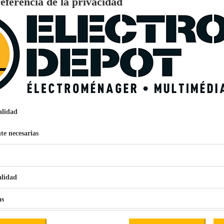
eferencia de la privacidad
.
UTENSILIO DE COCINA
Inox
Inox
AL 4,5 cm x AN 25,5 cm x PR 38 cm
AL 26 cm x AN 26,5 cm x PR 43 cm
10,21kg
alidad
ada
KOOPMAN INTERNATIONAL
DISTELWEG 88 1031 HH AMSTERDAM
te necesarias
INFO@KOOPMANINT.COM
985520
€
96
159
Pago a
plazos
alidad
nción EcoTank EPSON ET-2861
as
iales