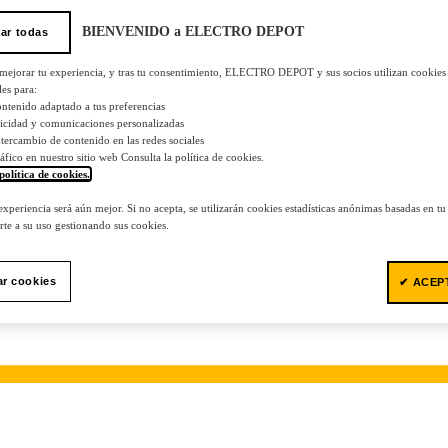
BIENVENIDO a ELECTRO DEPOT
ar todas
 mejorar tu experiencia, y tras tu consentimiento, ELECTRO DEPOT y sus socios utilizan cookies
les para:
ontenido adaptado a tus preferencias
licidad y comunicaciones personalizadas
 intercambio de contenido en las redes sociales
tráfico en nuestro sitio web Consulta la política de cookies.
política de cookies.
.
 experiencia será aún mejor. Si no acepta, se utilizarán cookies estadísticas anónimas basadas en t
te a su uso gestionando sus cookies.
ar cookies
✔ ACEP