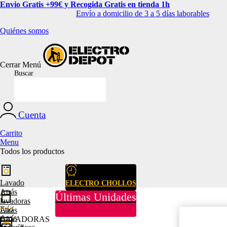
Envio Gratis +99€ y Recogida Gratis en tienda 1h
Envío a domicilio de 3 a 5 días laborables
Quiénes somos
Cerrar
Menú
Buscar
Cuenta
Carrito
Menu
Todos los productos
Lavado
ELECTRO CHOLLOS
Atrás
Últimas Unidades
lavadoras
Frío
Atrás
Atrás
LAVADORAS