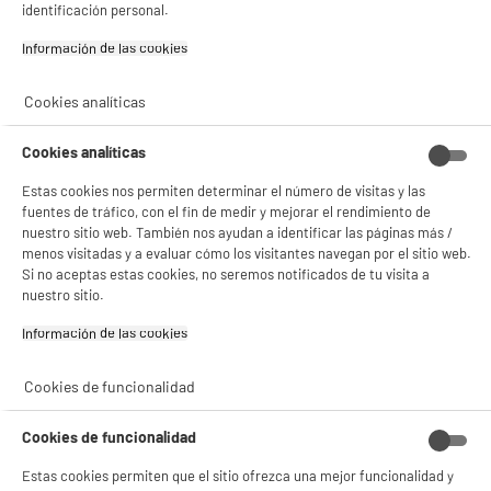
identificación personal.
BIENVENIDO a ELECTRO
Rechazar todas
Información de las cookies‎
DEPOT
Con el fin de mejorar tu experiencia, y tras tu consentimiento, ELECTRO DEPOT
Cookies analíticas
y sus socios utilizan cookies que procesan tus datos personales para:
- compartir contenido adaptado a tus preferencias
Cookies analíticas
- ofrecer publicidad y comunicaciones personalizadas
- facilitar el intercambio de contenido en las redes sociales
Estas cookies nos permiten determinar el número de visitas y las
- analizar el tráfico en nuestro sitio web Consulta la política de cookies.
Consulta la política de cookies.
.
fuentes de tráfico, con el fin de medir y mejorar el rendimiento de
nuestro sitio web. También nos ayudan a identificar las páginas más /
Si aceptas, la experiencia será aún mejor. Si no acepta, se utilizarán cookies
menos visitadas y a evaluar cómo los visitantes navegan por el sitio web.
estadísticas anónimas basadas en tu navegación. Puedes oponerte a su uso
Si no aceptas estas cookies, no seremos notificados de tu visita a
gestionando sus cookies.
nuestro sitio.
¡Buena visita!
Información de las cookies‎
✔ ACEPTAR TODAS
Cookies de funcionalidad
Gestionar cookies
Cookies de funcionalidad
Estas cookies permiten que el sitio ofrezca una mejor funcionalidad y