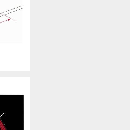
permiten determinar el número de visitas y las fuentes de tráfico, con el fin
stro sitio web. También nos ayudan a identificar las páginas más / menos v
s navegan por el sitio web. Si no aceptas estas cookies, no seremos notificad
 cookies‎
ionalidad
iten que el sitio ofrezca una mejor funcionalidad y personalización. Pueden
ceras partes cuyos servicios hemos agregado a nuestras páginas. Si no perm
os servicios no funcionarán correctamente.
 cookies‎
tarias
 publicitarios pueden establecer estas cookies en nuestro sitio web. Estas
ear un perfil de tus intereses y proporcionarte publicidad relevante en otros s
ies, tu publicidad estará menos dirigida.
 cookies‎