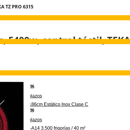
EKA TZ PRO 6315
, 5400w, control táctil, TEK
€
96
349
Pago a
plazos
 315 C 315L 186cm Estático Inox Clase C
€
96
369
Pago a
plazos
VALBERG CLIM-A14 3.500 frigorías / 40 m²