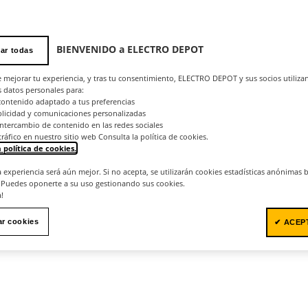
BIENVENIDO a ELECTRO DEPOT
ar todas
e mejorar tu experiencia, y tras tu consentimiento, ELECTRO DEPOT y sus socios utiliza
 datos personales para:
contenido adaptado a tus preferencias
blicidad y comunicaciones personalizadas
el intercambio de contenido en las redes sociales
 tráfico en nuestro sitio web Consulta la política de cookies.
 política de cookies.
.
la experiencia será aún mejor. Si no acepta, se utilizarán cookies estadísticas anónimas
 Puedes oponerte a su uso gestionando sus cookies.
a!
ar cookies
✔ ACEP