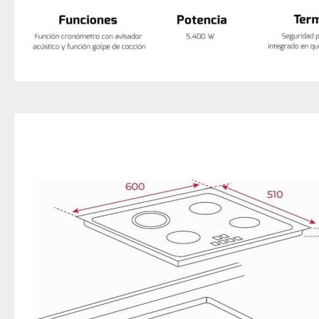
de cookies. Esta i
Aspiradora Quitamanchas 450W VA
principalmente par
identifica direct
derecho a la privac
categorías de cook
tu navegador. Sin 
podemos ofrecerte
Más información
Cookies estrict
Estas cookies son 
ejemplo, estas coo
sesión mientras n
técnico que pueda 
para bloquear o se
afectadas. Estas c
Información de las
Cookies analíti