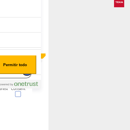
Permitir todo
erest
Consent
generalmente en forma