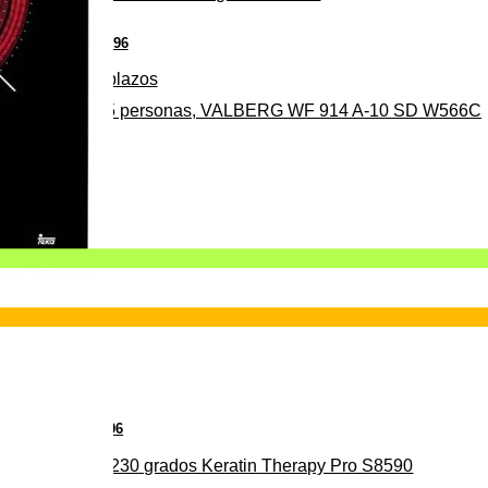
€
96
279
Pago a
plazos
0%, ideal para 4-5 personas, VALBERG WF 914 A-10 SD W566C
€
96
29
erámica 160/230 grados Keratin Therapy Pro S8590