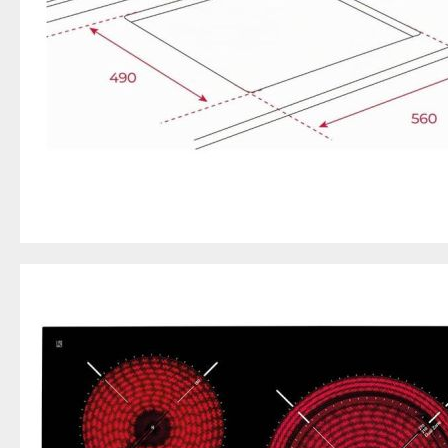
Estas cookies nos 
rendimiento de nue
cómo los visitante
nuestro sitio.
Información de las
Cookies de func
Estas cookies perm
nosotros o por ter
algunos de nuestr
Información de las
Cookies publici
Nuestros partners
utilizarlas para cr
permite estas cook
Información de las