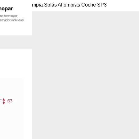
nformación puede estar relacionada contigo, tus preferencias o tu dispositivo 
LBERG 1,1L Limpia Sofás Alfombras Coche SP3
a garantizar que el sitio web funcione correctamente. Por lo general, la inf
amente, pero puede brindarte una experiencia web personalizada. Debido a 
idad, te damos la opción de no permitir ciertos tipos de cookies. Haz clic en 
ies para obtener más detalles sobre cada una de ellas, y así elegir las cooki
embargo, si bloqueas ciertos tipos de cookies, tu experiencia de navegación 
 pueden verse afectados. Más información
amente necesarias
necesarias para que el sitio web funcione y no se pueden desactivar en nues
kies estrictamente necesarias te permitirán acceder a tu área de cliente, ma
avegas o administrar tu carrito de compras. También nos permitirán detect
afectar la presentación del Sitio y / o la navegación en el Sitio. Puedes con
r notificado de la existencia de estas cookies, pero algunas partes del siti
ookies no almacenan ninguna información de identificación personal.
 cookies‎
cas