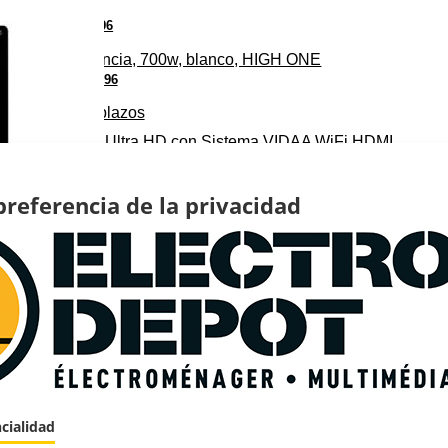
€
96
37
niveles de potencia, 700w, blanco, HIGH ONE
€
96
279
Pago a
plazos
UHD-EL 4K Ultra HD con Sistema VIDAA WiFi HDMI
preferencia de la privacidad
cialidad