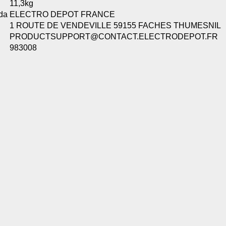
11,3kg
de estar relacionada contigo, tus preferencias o tu dispositivo y se utiliza princip
ada
ELECTRO DEPOT FRANCE
cione correctamente. Por lo general, la información no te identifica directamente, p
onalizada. Debido a que respetamos tu derecho a la privacidad, te damos la opción 
1 ROUTE DE VENDEVILLE 59155 FACHES THUMESNIL
z clic en las diferentes categorías de cookies para obtener más detalles sobre cada un
PRODUCTSUPPORT@CONTACT.ELECTRODEPOT.FR
olocarán en tu navegador. Sin embargo, si bloqueas ciertos tipos de cookies, tu ex
983008
odemos ofrecerte pueden verse afectados. Más información
ente necesarias
cesarias para que el sitio web funcione y no se pueden desactivar en nuestros siste
e necesarias te permitirán acceder a tu área de cliente, mantener activa tu sesión m
to de compras. También nos permitirán detectar cualquier problema técnico que pued
io y / o la navegación en el Sitio. Puedes configurar tu navegador para bloquear o se
cookies, pero algunas partes del sitio web pueden verse afectadas. Estas cookies n
tificación personal.
 cookies‎
rmiten determinar el número de visitas y las fuentes de tráfico, con el fin de medir