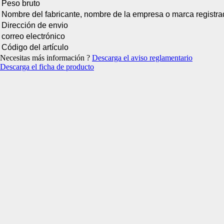
Peso bruto
Esta información pue
Nombre del fabricante, nombre de la empresa o marca registr
que el sitio web fun
experiencia web pers
Dirección de envio
tipos de cookies. Ha
correo electrónico
las cookies que se c
Código del artículo
los servicios que p
Necesitas más información ?
Descarga el aviso reglamentario
Más información
Descarga el ficha de producto
Cookies estrictam
Estas cookies son ne
cookies estrictament
administrar tu carri
presentación del Sit
existencia de estas 
información de iden
Información de las
Cookies analíticas
Estas cookies nos pe