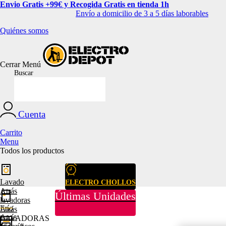
Envio Gratis +99€ y Recogida Gratis en tienda 1h
Envío a domicilio de 3 a 5 días laborables
Quiénes somos
Cerrar
Menú
Buscar
Cuenta
Carrito
Menu
Todos los productos
Lavado
ELECTRO CHOLLOS
Atrás
Últimas Unidades
lavadoras
Frío
Atrás
Atrás
LAVADORAS