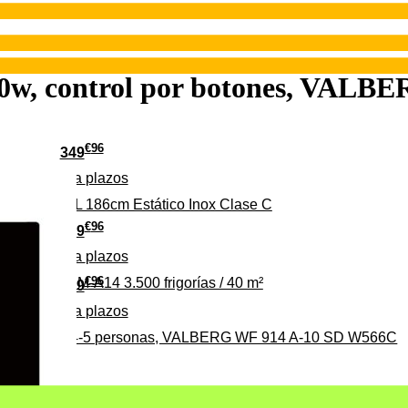
000w, control por botones, VAL
€
96
349
Pago a
plazos
 315 C 315L 186cm Estático Inox Clase C
€
96
369
Pago a
plazos
€
96
ALBERG CLIM-A14 3.500 frigorías / 40 m²
279
Pago a
plazos
0%, ideal para 4-5 personas, VALBERG WF 914 A-10 SD W566C