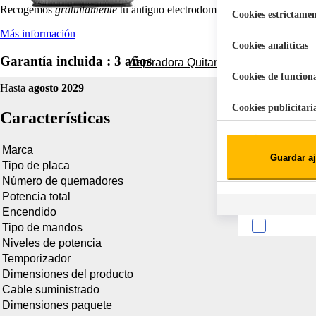
Recogemos
gratuitamente
tu antiguo electrodoméstico.
Cookies estrictamen
Más información
Cookies analíticas
Garantía incluida :
3 años
Aspiradora Quitamanchas 450W VAL
Cookies de funcion
Hasta
agosto 2029
Cookies publicitari
Características
Cookies de redes soc
Marca
Guardar aj
Tipo de placa
Cookies estadísticas
Lista de cooki
Número de quemadores
Potencia total
Encendido
Tipo de mandos
Niveles de potencia
Temporizador
Dimensiones del producto
Sobre la confiden
Cable suministrado
Dimensiones paquete
Cuando visitas un s