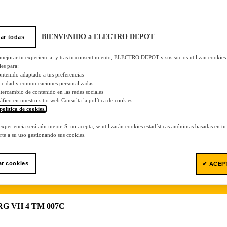
BIENVENIDO a ELECTRO DEPOT
ar todas
 mejorar tu experiencia, y tras tu consentimiento, ELECTRO DEPOT y sus socios utilizan cookies
les para:
ontenido adaptado a tus preferencias
licidad y comunicaciones personalizadas
 intercambio de contenido en las redes sociales
tráfico en nuestro sitio web Consulta la política de cookies.
política de cookies.
.
 experiencia será aún mejor. Si no acepta, se utilizarán cookies estadísticas anónimas basadas en t
te a su uso gestionando sus cookies.
ar cookies
✔ ACEP
LBERG VH 4 TM 007C