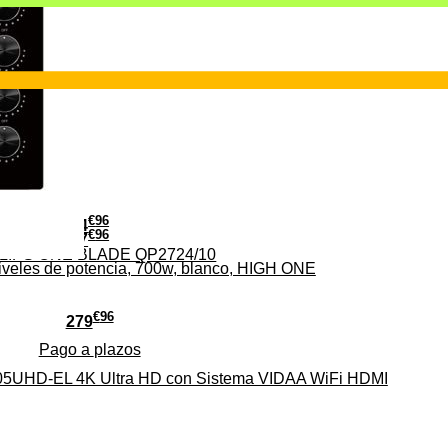
€
96
24
€
96
37
PHILIPS ONE BLADE QP2724/10
iveles de potencia, 700w, blanco, HIGH ONE
€
96
279
Pago a
plazos
HD-EL 4K Ultra HD con Sistema VIDAA WiFi HDMI