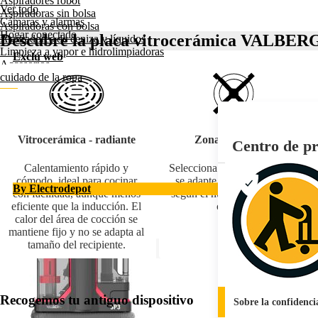
Aspiradores robot
Ver todo
Aspiradoras sin bolsa
Cámaras y alarmas
Aspiradoras con bolsa
Hogar conectado
Descubre la placa vitrocerámica VALBE
Aspiradores de ceniza y líquidos
Limpieza a vapor e hidrolimpiadoras
Exclu web
Accesorios
cuidado de la ropa
Atrás
CUIDADO DE LA ROPA
Ver todo
Planchas de vapor
Vitrocerámica - radiante
Zonas de cocción
Planchas verticales
Centro de pr
Centros de planchado
Máquinas de coser
Calentamiento rápido y
Selecciona la placa que mejor
cómodo, ideal para cocinar
se adapte a tus necesidades
By Electrodepot
con facilidad, aunque menos
según el número de zonas de
eficiente que la inducción. El
cocción.
calor del área de cocción se
mantiene fijo y no se adapta al
tamaño del recipiente.
Impresora Multifu
Recogemos tu antiguo dispositivo
Sobre la confidenci