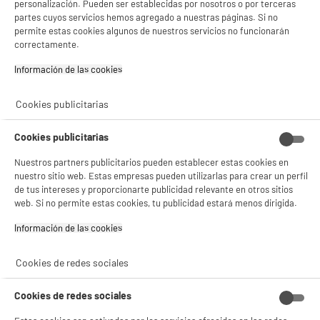
personalización. Pueden ser establecidas por nosotros o por terceras
partes cuyos servicios hemos agregado a nuestras páginas. Si no
permite estas cookies algunos de nuestros servicios no funcionarán
correctamente.
Información de las cookies‎
5 TIENDAS A TU SERVICIO
Cookies publicitarias
Cookies publicitarias
ELIGE TU TIENDA
Nuestros partners publicitarios pueden establecer estas cookies en
Valencia -
Alicante
nuestro sitio web. Estas empresas pueden utilizarlas para crear un perfil
de tus intereses y proporcionarte publicidad relevante en otros sitios
web. Si no permite estas cookies, tu publicidad estará menos dirigida.
ENVÍO Y RECOGIDA
Información de las cookies‎
Recogida en 1h:
Gratuita
Envío a domicilio: 3 - 5 días laborables
Cookies de redes sociales
Cookies de redes sociales