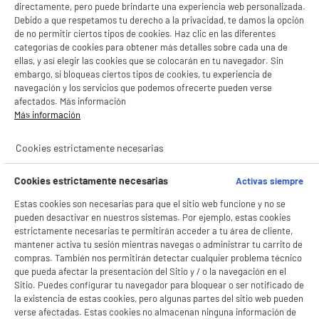
directamente, pero puede brindarte una experiencia web personalizada.
- compartir contenido adaptado a tus preferencias
Debido a que respetamos tu derecho a la privacidad, te damos la opción
- ofrecer publicidad y comunicaciones personalizadas
- facilitar el intercambio de contenido en las redes sociales
de no permitir ciertos tipos de cookies. Haz clic en las diferentes
- analizar el tráfico en nuestro sitio web Consulta la política de cookies.
categorías de cookies para obtener más detalles sobre cada una de
Consulta la política de cookies.
.
VALBERG
HIGH ONE
4 PERSONAS
ellas, y así elegir las cookies que se colocarán en tu navegador. Sin
embargo, si bloqueas ciertos tipos de cookies, tu experiencia de
Si aceptas, la experiencia será aún mejor. Si no acepta, se utilizarán cookies
navegación y los servicios que podemos ofrecerte pueden verse
estadísticas anónimas basadas en tu navegación. Puedes oponerte a su uso
productItem_availability_txt-
afectados. Más información
productItem__availability-
gestionando sus cookies.
current-store
Más información
change-btn
¡Buena visita!
LEGANÉS, MADRID
✔ ACEPTAR TODAS
Cookies estrictamente necesarias
product_list_sticky_button_Filter
product_list_stic
Gestionar cookies
Cookies estrictamente necesarias
Activas siempre
ELECTROCHOLLOS
Estas cookies son necesarias para que el sitio web funcione y no se
Frigorífico Combi No-Frost, 337L, 185cm, Clase
pueden desactivar en nuestros sistemas. Por ejemplo, estas cookies
A
C
C, acabado Blanco Baby Skin suave, VALBERG
estrictamente necesarias te permitirán acceder a tu área de cliente,
G
Capacidad : 337 L
mantener activa tu sesión mientras navegas o administrar tu carrito de
Tipo de frio : Ventilado
compras. También nos permitirán detectar cualquier problema técnico
que pueda afectar la presentación del Sitio y / o la navegación en el
Número de personas : 3
Sitio. Puedes configurar tu navegador para bloquear o ser notificado de
449
€
96
la existencia de estas cookies, pero algunas partes del sitio web pueden
★★★★★
★★★★★
verse afectadas. Estas cookies no almacenan ninguna información de
Pago a
plazos