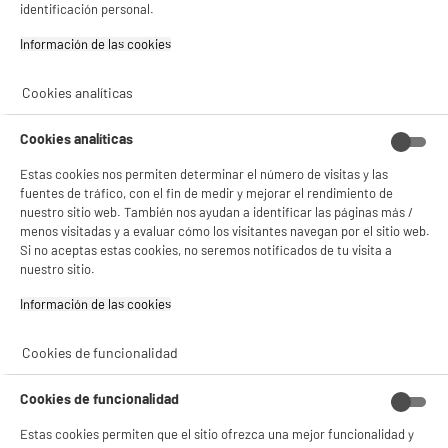
4.2
/5
(
5
)
identificación personal.
compare_product
Información de las cookies‎
Cookies analíticas
Cookies analíticas
1
2
3
Estas cookies nos permiten determinar el número de visitas y las
fuentes de tráfico, con el fin de medir y mejorar el rendimiento de
nuestro sitio web. También nos ayudan a identificar las páginas más /
menos visitadas y a evaluar cómo los visitantes navegan por el sitio web.
Si no aceptas estas cookies, no seremos notificados de tu visita a
NO SOLO TENEMOS LOS MEJORES PRECIOS
nuestro sitio.
GARANTÍAS
101.669 opiniones
PAGO SEGURO
Información de las cookies‎
autentificadas por
ELECTRO DEPOT
Cookies de funcionalidad
★★★★★
★★★★★
4,26
Cookies de funcionalidad
SERVICIO POST VENTA
ATENCIÓN AL CLIENTE
PREGUNTAS /
Estas cookies permiten que el sitio ofrezca una mejor funcionalidad y
RESPUESTAS