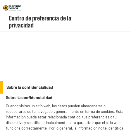
Envio Gratis +99€ y Recogida Gratis en tienda 1h
Centro de preferencia de la 
geolocation-header-icon-text
header-
Carrito
privacidad
Menú
login-
account
Frigoríficos y congeladores
(53 produits)
Sobre la confidencialidad
Sobre la confidencialidad
Cuando visitas un sitio web, los datos pueden almacenarse o
BIENVENIDO a ELECTRO
Rechazar todas
Frigoríficos congeladores
Frigoríficos top &
recuperarse de tu navegador, generalmente en forma de cookies. Esta
1 puerta
DEPOT
información puede estar relacionada contigo, tus preferencias o tu
dispositivo y se utiliza principalmente para garantizar que el sitio web
Con el fin de mejorar tu experiencia, y tras tu consentimiento, ELECTRO DEPOT
Frigoríficos americanos
Congeladores
funcione correctamente. Por lo general, la información no te identifica
y sus socios utilizan cookies que procesan tus datos personales para: