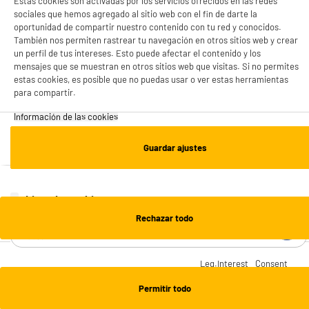
Estas cookies son activadas por los servicios ofrecidos en las redes
ESTAMOS EN CONTACTO
sociales que hemos agregado al sitio web con el fin de darte la
oportunidad de compartir nuestro contenido con tu red y conocidos.
También nos permiten rastrear tu navegación en otros sitios web y crear
¡DESCARGA NUESTRA APP!
un perfil de tus intereses. Esto puede afectar el contenido y los
mensajes que se muestran en otros sitios web que visitas. Si no permites
estas cookies, es posible que no puedas usar o ver estas herramientas
para compartir.
¡SUSCRÍBETE A NUESTRA NEWSLETTER!
Información de las cookies‎
OK
Guardar ajustes
Cookies estadísticas
¡SÍGUENOS EN REDES!
Cookies estadísticas
Lista de cookies
En base a su interés legítimo, ELECTRO DEPOT utiliza cookies
Rechazar todo
estadísticas exentas de consentimiento para producir estadísticas
¿NECESITAS AYUDA?
anónimas de su navegación en su sitio web. Estas cookies nos permiten
ELECTRO DEPOT
Contáctanos
optimizar la experiencia de todos los visitantes del sitio electrodepot.es.
Preguntas y respuestas
Si rechaza el depósito de estas cookies, tendremos que mejorar nuestro
INFORMACIÓN LEGAL
Leg.Interest
Consent
Medios de pago
sitio web en función de estadísticas anónimas
Financiación x3 / x4 meses
Quiénes somos
Informaciones legales
Permitir todo
Envio y Recogida
Manifesto
Condiciones de venta
Información de las cookies‎
Click&Collect
¡Trabaja con nosotros!
Retirada de venta